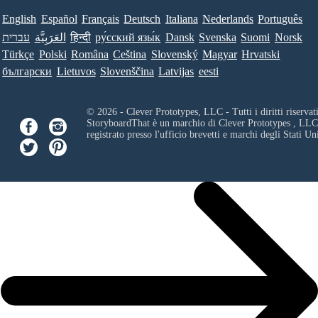
English
Español
Français
Deutsch
Italiana
Nederlands
Português
עברית
العَرَبِيَّة
हिन्दी
ру́сский язы́к
Dansk
Svenska
Suomi
Norsk
Türkçe
Polski
Româna
Ceština
Slovenský
Magyar
Hrvatski
български
Lietuvos
Slovenščina
Latvijas
eesti
© 2026 - Clever Prototypes, LLC - Tutti i diritti riservati
StoryboardThat è un marchio di
Clever Prototypes , LLC
registrato presso l'ufficio brevetti e marchi degli Stati Uni