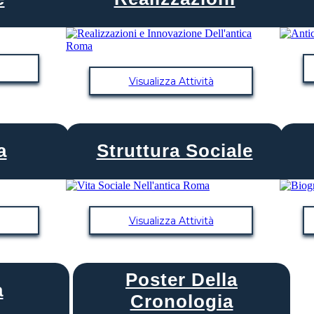
Visualizza Attività
a
Struttura Sociale
Visualizza Attività
Poster Della
a
Cronologia