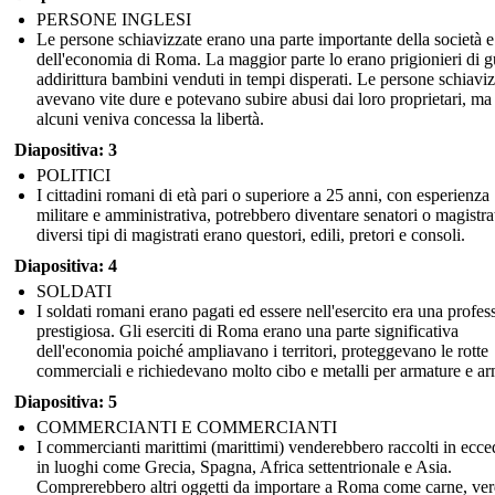
PERSONE INGLESI
Le persone schiavizzate erano una parte importante della società e
dell'economia di Roma. La maggior parte lo erano prigionieri di g
addirittura bambini venduti in tempi disperati. Le persone schiavi
avevano vite dure e potevano subire abusi dai loro proprietari, ma
alcuni veniva concessa la libertà.
Diapositiva: 3
POLITICI
I cittadini romani di età pari o superiore a 25 anni, con esperienza
militare e amministrativa, potrebbero diventare senatori o magistrat
diversi tipi di magistrati erano questori, edili, pretori e consoli.
Diapositiva: 4
SOLDATI
I soldati romani erano pagati ed essere nell'esercito era una profes
prestigiosa. Gli eserciti di Roma erano una parte significativa
dell'economia poiché ampliavano i territori, proteggevano le rotte
commerciali e richiedevano molto cibo e metalli per armature e ar
Diapositiva: 5
COMMERCIANTI E COMMERCIANTI
I commercianti marittimi (marittimi) venderebbero raccolti in ecc
in luoghi come Grecia, Spagna, Africa settentrionale e Asia.
Comprerebbero altri oggetti da importare a Roma come carne, ver