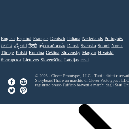
English
Español
Français
Deutsch
Italiana
Nederlands
Português
עברית
العَرَبِيَّة
हिन्दी
ру́сский язы́к
Dansk
Svenska
Suomi
Norsk
Türkçe
Polski
Româna
Ceština
Slovenský
Magyar
Hrvatski
български
Lietuvos
Slovenščina
Latvijas
eesti
© 2026 - Clever Prototypes, LLC - Tutti i diritti riservati
StoryboardThat è un marchio di
Clever Prototypes , LLC
registrato presso l'ufficio brevetti e marchi degli Stati Uni