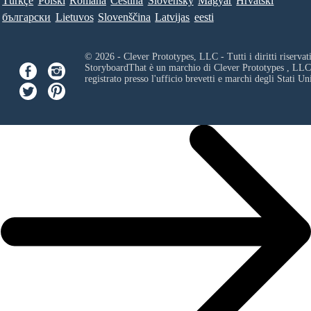
Türkçe
Polski
Româna
Ceština
Slovenský
Magyar
Hrvatski
български
Lietuvos
Slovenščina
Latvijas
eesti
© 2026 - Clever Prototypes, LLC - Tutti i diritti riservati
StoryboardThat è un marchio di
Clever Prototypes , LLC
registrato presso l'ufficio brevetti e marchi degli Stati Uni