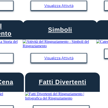
Visualizza Attività
l
Simboli
ento
Visualizza Attività
Cena
Fatti Divertenti