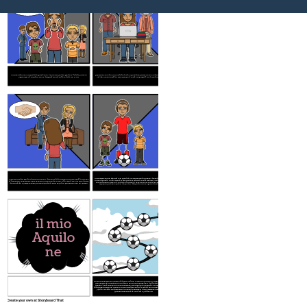
SMETTERE DI
COMBATTERE!!!
Un problema che ho affrontato quest'anno è il divorzio dei miei genitori. E 'stato davvero
Le persone che mi hanno aiutato molto in questa esperienza sono la mia zia Nancy e lo zio
difficile per i miei fratelli e io, ei miei genitori combattere molto su di noi.
Jimmy. Mi hanno fatto venire quando mi sento sopraffatto, e mi aiutano con i compiti.
Una lezione che ho imparato da questo è di chiedere aiuto quando mi sento sopraffatto. Ho
il divorzio dei miei genitori è ancora in corso, ma sono stato in grado di venire a patti con essa
anche imparato a non cercare di prendere sui problemi e controversie di altre persone; Dovrei
attraverso la consulenza, e per sedersi e dire loro come la loro lotta ci fa male. Mia zia e mio zio
concentrarsi sul fare in modo che sto facendo bene a scuola, essendo capitano della mia
mi ha aiutato a decidere cosa dire a loro prima mi sono seduto a parlare con loro su di esso.
squadra di calcio, e fare in modo che i miei fratelli hanno qualcuno con cui parlare.
il mio
Aquilo
ne
Qualche consiglio che darei ad Amir per aiutarlo a lenire il suo senso di colpa per Hassan è per
ricordargli che lui era solo un bambino, e suo padre perpetua il trattamento iniquo tra lui e
Hassan. Mantenendo la loro connessione del sangue di un segreto, ha lasciato credere che
Amir Hassan era solo un servo, e la sua critica costante di Amir non ha aiutato la situazione.
Il fatto che Amir aiuta Sohrab è un enorme sacrificio e una decisione coraggiosa. Credo
Hassan sarebbe stato contento di Amir ora.
Create your own at Storyboard That