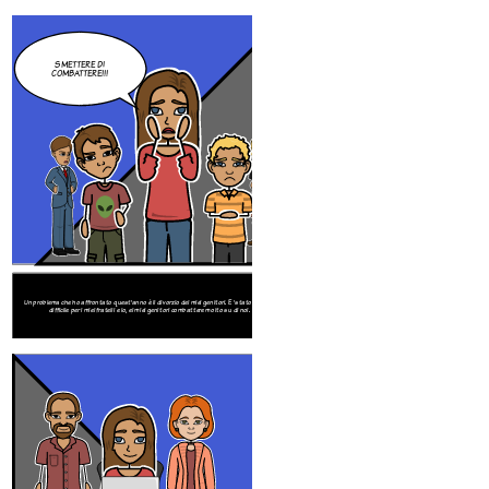
SMETTERE DI
COMBATTERE!!!
Un problema che ho affrontato quest'anno è il divorzio dei miei genitori. E 'stato davvero
Le persone che mi hanno aiutato molto in questa esperienza sono
difficile per i miei fratelli e io, ei miei genitori combattere molto su di noi.
Jimmy. Mi hanno fatto venire quando mi sento sopraffatto, e m
SMETTERE DI
COMBATTERE!!!