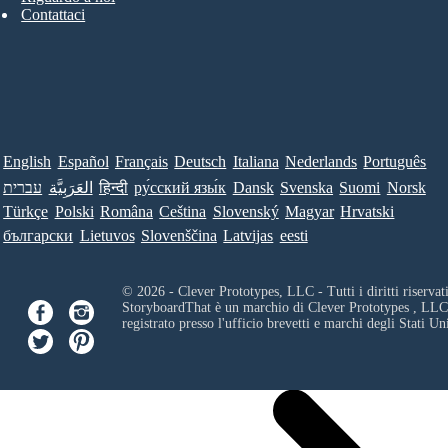
Contattaci
English
Español
Français
Deutsch
Italiana
Nederlands
Português
עברית
العَرَبِيَّة
हिन्दी
ру́сский язы́к
Dansk
Svenska
Suomi
Norsk
Türkçe
Polski
Româna
Ceština
Slovenský
Magyar
Hrvatski
български
Lietuvos
Slovenščina
Latvijas
eesti
© 2026 - Clever Prototypes, LLC - Tutti i diritti riservati
StoryboardThat è un marchio di
Clever Prototypes , LLC
registrato presso l'ufficio brevetti e marchi degli Stati Uni