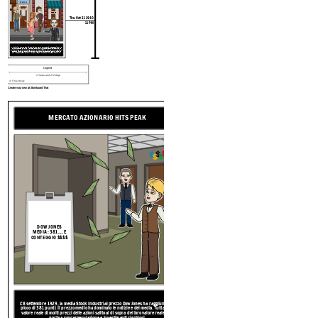
Della
APERTO
APERTO
Thu Oct 31 1940
11 PM
All'alba di un nuovo decennio, FDR è eletto per un terzo senza precedenti termine.
Con difficoltà della birra in Europa per quanto riguarda la Germania nazista, le
politiche di guerra molti sostegno di FDR e la continuazione del governo programmi
aiutato. Alla fine, gli Stati Uniti saranno inghiottiti nella seconda guerra mondiale
con l'attacco a Pearl Harbor il 7 dicembre 1941, portando a un boom economico.
Legend
Cronologia Degli Eventi: la Grande
2 Years and 272 Days
Time Break
Create your own at Storyboard That
MERCATO AZIONARIO HITS PEAK
Sun Sep 08 1929
Mon Oc
12 AM
DOW JONES
MEDIA: 381 .... E
11 PM
CONTEGGIO $$$$
Cronologia Degli Eventi: la Grande
L'8 settembre 1929, la media Stock Industrial prezzo Dow Jones ha raggiunto un
picco di 381 punti. Il prezzo medio ha dominato le notizie e dei media. Tuttavia, il
valore reale di molti prezzi delle azioni salito al di sopra del loro valore reale, che
porta a sovraspeculazione e investimenti rischiosi.