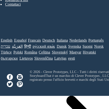
Contattaci
English
Español
Français
Deutsch
Italiana
Nederlands
Português
עברית
العَرَبِيَّة
हिन्दी
ру́сский язы́к
Dansk
Svenska
Suomi
Norsk
Türkçe
Polski
Româna
Ceština
Slovenský
Magyar
Hrvatski
български
Lietuvos
Slovenščina
Latvijas
eesti
© 2026 - Clever Prototypes, LLC - Tutti i diritti riservati
StoryboardThat è un marchio di
Clever Prototypes , LLC
registrato presso l'ufficio brevetti e marchi degli Stati Uni