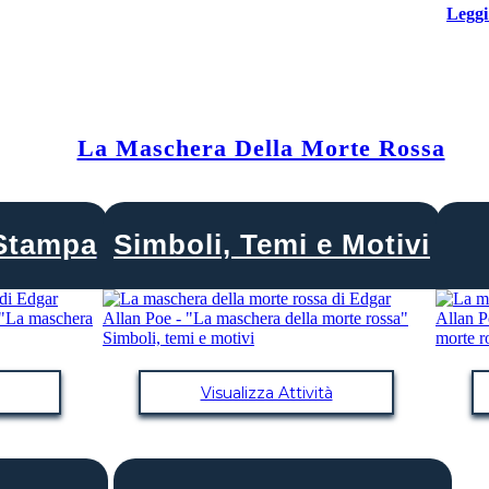
Leggi
La Maschera Della Morte Rossa
Stampa
Simboli, Temi e Motivi
Visualizza Attività