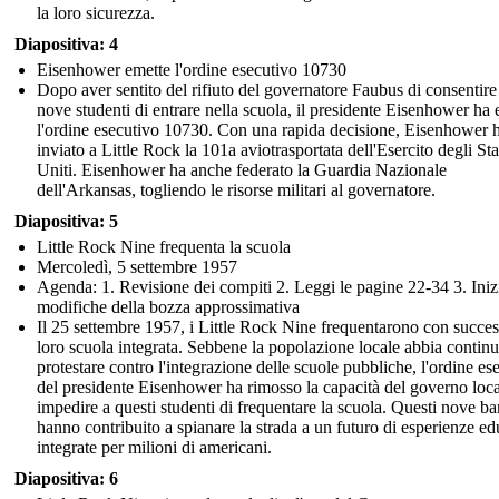
la loro sicurezza.
Diapositiva: 4
Eisenhower emette l'ordine esecutivo 10730
Dopo aver sentito del rifiuto del governatore Faubus di consentire
nove studenti di entrare nella scuola, il presidente Eisenhower ha
l'ordine esecutivo 10730. Con una rapida decisione, Eisenhower 
inviato a Little Rock la 101a aviotrasportata dell'Esercito degli Sta
Uniti. Eisenhower ha anche federato la Guardia Nazionale
dell'Arkansas, togliendo le risorse militari al governatore.
Diapositiva: 5
Little Rock Nine frequenta la scuola
Mercoledì, 5 settembre 1957
Agenda: 1. Revisione dei compiti 2. Leggi le pagine 22-34 3. Inizi
modifiche della bozza approssimativa
Il 25 settembre 1957, i Little Rock Nine frequentarono con succes
loro scuola integrata. Sebbene la popolazione locale abbia continu
protestare contro l'integrazione delle scuole pubbliche, l'ordine es
Il 25 settembre 1957, i Little Rock Nine frequentarono con successo la loro sc
del presidente Eisenhower ha rimosso la capacità del governo loca
popolazione locale abbia continuato a protestare contro l'integrazione delle scuole
impedire a questi studenti di frequentare la scuola. Questi nove b
del presidente Eisenhower ha rimosso la capacità del governo locale di impedire a 
hanno contribuito a spianare la strada a un futuro di esperienze ed
la scuola. Questi nove bambini hanno contribuito a spianare la strada a un fut
integrate per milioni di americani.
integrate per milioni di americani.
Diapositiva: 6