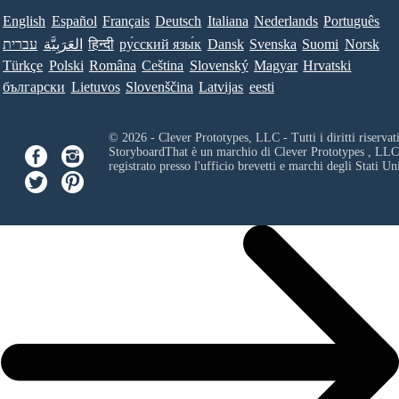
English
Español
Français
Deutsch
Italiana
Nederlands
Português
Time Break
עברית
العَرَبِيَّة
हिन्दी
ру́сский язы́к
Dansk
Svenska
Suomi
Norsk
Create your own at Storyboard That
Türkçe
Polski
Româna
Ceština
Slovenský
Magyar
Hrvatski
български
Lietuvos
Slovenščina
Latvijas
eesti
© 2026 - Clever Prototypes, LLC - Tutti i diritti riservati
StoryboardThat è un marchio di
Clever Prototypes , LLC
registrato presso l'ufficio brevetti e marchi degli Stati Uni