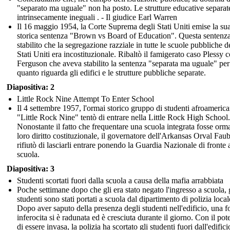
"separato ma uguale" non ha posto. Le strutture educative separat
intrinsecamente ineguali . - Il giudice Earl Warren
Il 16 maggio 1954, la Corte Suprema degli Stati Uniti emise la su
storica sentenza "Brown vs Board of Education". Questa sentenz
stabilito che la segregazione razziale in tutte le scuole pubbliche d
Stati Uniti era incostituzionale. Ribaltò il famigerato caso Plessy 
Ferguson che aveva stabilito la sentenza "separata ma uguale" per
quanto riguarda gli edifici e le strutture pubbliche separate.
Little Rock Nine frequenta l
Diapositiva: 2
Little Rock Nine Attempt To Enter School
Il 4 settembre 1957, l'ormai storico gruppo di studenti afroamerica
"Little Rock Nine" tentò di entrare nella Little Rock High School.
Nonostante il fatto che frequentare una scuola integrata fosse orm
Mercoledì, 5 settembre 
Agenda:
loro diritto costituzionale, il governatore dell'Arkansas Orval Faub
rifiutò di lasciarli entrare ponendo la Guardia Nazionale di fronte a
1. Revisione dei com
scuola.
2. Leggi le pagine 
Diapositiva: 3
3. Iniziare le modif
Studenti scortati fuori dalla scuola a causa della mafia arrabbiata
della bozza
Poche settimane dopo che gli era stato negato l'ingresso a scuola, 
studenti sono stati portati a scuola dal dipartimento di polizia local
approssimativa
Dopo aver saputo della presenza degli studenti nell'edificio, una fo
inferocita si è radunata ed è cresciuta durante il giorno. Con il pot
di essere invasa, la polizia ha scortato gli studenti fuori dall'edifici