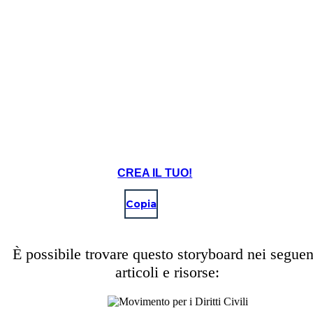
Poche settimane dopo che gli era stato negato l'ingresso a scuola, gli studenti so
dipartimento di polizia locale. Dopo aver saputo della presenza degli studenti nell'ed
è radunata ed è cresciuta durante il giorno. Con il potenziale di essere invasa, la p
fuori dall'edificio per la loro sicurezza.
CREA IL TUO!
Copia
È possibile trovare questo storyboard nei seguen
articoli e risorse: