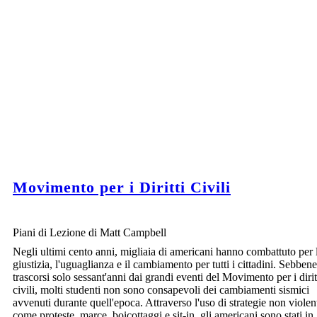
Movimento per i Diritti Civili
Piani di Lezione di Matt Campbell
Negli ultimi cento anni, migliaia di americani hanno combattuto per 
giustizia, l'uguaglianza e il cambiamento per tutti i cittadini. Sebben
trascorsi solo sessant'anni dai grandi eventi del Movimento per i dirit
civili, molti studenti non sono consapevoli dei cambiamenti sismici
avvenuti durante quell'epoca. Attraverso l'uso di strategie non violen
come proteste, marce, boicottaggi e sit-in, gli americani sono stati in