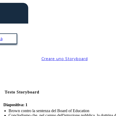
tà
Creare uno Storyboard
Testo Storyboard
Diapositiva: 1
Brown contro la sentenza del Board of Education
Concludiamo che, nel campo dell'istruzione pubblica, la dottrina d