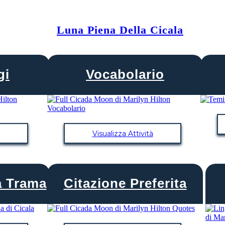
Luna Piena Della Cicala
gi
Vocabolario
Visualizza Attività
a Trama
Citazione Preferita