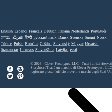
English
Español
Français
Deutsch
Italiana
Nederlands
Português
עברית
العَرَبِيَّة
हिन्दी
ру́сский язы́к
Dansk
Svenska
Suomi
Norsk
Türkçe
Polski
Româna
Ceština
Slovenský
Magyar
Hrvatski
български
Lietuvos
Slovenščina
Latvijas
eesti
© 2026 - Clever Prototypes, LLC - Tutti i diritti riservati
StoryboardThat è un marchio di
Clever Prototypes , LLC
registrato presso l'ufficio brevetti e marchi degli Stati Uni