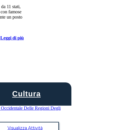
da 11 stati,
e con famose
ente un posto
Leggi di più
Cultura
Visualizza Attività