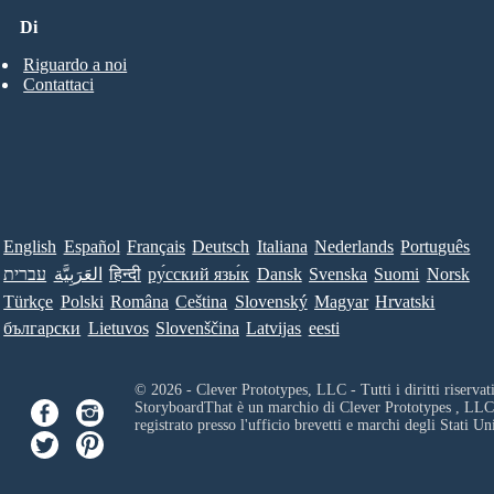
Di
Riguardo a noi
Contattaci
English
Español
Français
Deutsch
Italiana
Nederlands
Português
עברית
العَرَبِيَّة
हिन्दी
ру́сский язы́к
Dansk
Svenska
Suomi
Norsk
Türkçe
Polski
Româna
Ceština
Slovenský
Magyar
Hrvatski
български
Lietuvos
Slovenščina
Latvijas
eesti
© 2026 - Clever Prototypes, LLC - Tutti i diritti riservati
StoryboardThat è un marchio di
Clever Prototypes , LLC
registrato presso l'ufficio brevetti e marchi degli Stati Uni