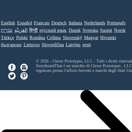
English
Español
Français
Deutsch
Italiana
Nederlands
Português
עברית
العَرَبِيَّة
हिन्दी
ру́сский язы́к
Dansk
Svenska
Suomi
Norsk
Türkçe
Polski
Româna
Ceština
Slovenský
Magyar
Hrvatski
български
Lietuvos
Slovenščina
Latvijas
eesti
© 2026 - Clever Prototypes, LLC - Tutti i diritti riservati
StoryboardThat è un marchio di
Clever Prototypes , LLC
registrato presso l'ufficio brevetti e marchi degli Stati Uni