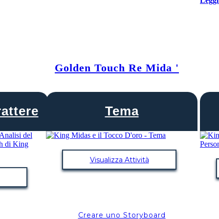
Leggi
Golden Touch Re Mida '
rattere
Tema
Visualizza Attività
Creare uno Storyboard