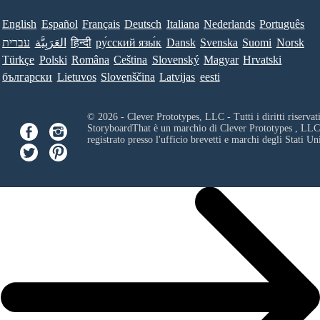
English
Español
Français
Deutsch
Italiana
Nederlands
Português
עברית
العَرَبِيَّة
हिन्दी
ру́сский язы́к
Dansk
Svenska
Suomi
Norsk
Türkçe
Polski
Româna
Ceština
Slovenský
Magyar
Hrvatski
български
Lietuvos
Slovenščina
Latvijas
eesti
© 2026 - Clever Prototypes, LLC - Tutti i diritti riservati
StoryboardThat è un marchio di
Clever Prototypes , LLC
registrato presso l'ufficio brevetti e marchi degli Stati Uni