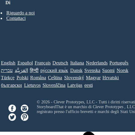
Di
Riguardo a noi
Contattaci
English
Español
Français
Deutsch
Italiana
Nederlands
Português
עברית
العَرَبِيَّة
हिन्दी
ру́сский язы́к
Dansk
Svenska
Suomi
Norsk
Türkçe
Polski
Româna
Ceština
Slovenský
Magyar
Hrvatski
български
Lietuvos
Slovenščina
Latvijas
eesti
© 2026 - Clever Prototypes, LLC - Tutti i diritti riservati
StoryboardThat è un marchio di
Clever Prototypes , LLC
registrato presso l'ufficio brevetti e marchi degli Stati Uni