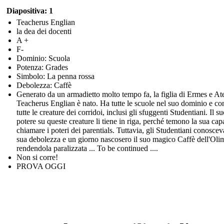
Diapositiva: 1
Teacherus Englian
la dea dei docenti
A +
F-
Dominio: Scuola
Potenza: Grades
Simbolo: La penna rossa
Debolezza: Caffè
Generato da un armadietto molto tempo fa, la figlia di Ermes e At
Teacherus Englian è nato. Ha tutte le scuole nel suo dominio e con
tutte le creature dei corridoi, inclusi gli sfuggenti Studentiani. Il s
potere su queste creature li tiene in riga, perché temono la sua capa
chiamare i poteri dei parentials. Tuttavia, gli Studentiani conoscev
sua debolezza e un giorno nascosero il suo magico Caffè dell'Oli
rendendola paralizzata ... To be continued ....
Non si corre!
PROVA OGGI