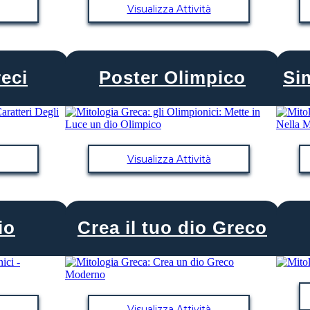
Visualizza Attività
reci
Poster Olimpico
Si
Visualizza Attività
io
Crea il tuo dio Greco
Visualizza Attività