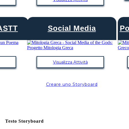
CASTT
Social Media
Po
Visualizza Attività
Creare uno Storyboard
Testo Storyboard