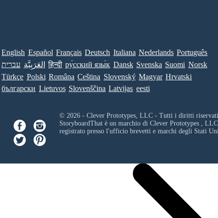
English
Español
Français
Deutsch
Italiana
Nederlands
Português
עברית
العَرَبِيَّة
हिन्दी
ру́сский язы́к
Dansk
Svenska
Suomi
Norsk
Türkçe
Polski
Româna
Ceština
Slovenský
Magyar
Hrvatski
български
Lietuvos
Slovenščina
Latvijas
eesti
© 2026 - Clever Prototypes, LLC - Tutti i diritti riservati
StoryboardThat è un marchio di
Clever Prototypes , LLC
registrato presso l'ufficio brevetti e marchi degli Stati Uni