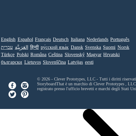
English
Español
Français
Deutsch
Italiana
Nederlands
Português
עברית
العَرَبِيَّة
हिन्दी
ру́сский язы́к
Dansk
Svenska
Suomi
Norsk
Türkçe
Polski
Româna
Ceština
Slovenský
Magyar
Hrvatski
български
Lietuvos
Slovenščina
Latvijas
eesti
© 2026 - Clever Prototypes, LLC - Tutti i diritti riservati
StoryboardThat è un marchio di
Clever Prototypes , LLC
registrato presso l'ufficio brevetti e marchi degli Stati Uni