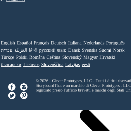
English
Español
Français
Deutsch
Italiana
Nederlands
Português
עברית
العَرَبِيَّة
हिन्दी
ру́сский язы́к
Dansk
Svenska
Suomi
Norsk
Türkçe
Polski
Româna
Ceština
Slovenský
Magyar
Hrvatski
български
Lietuvos
Slovenščina
Latvijas
eesti
© 2026 - Clever Prototypes, LLC - Tutti i diritti riservati
StoryboardThat è un marchio di
Clever Prototypes , LLC
registrato presso l'ufficio brevetti e marchi degli Stati Uni