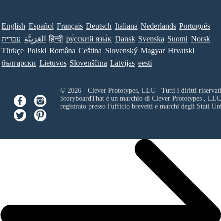
English
Español
Français
Deutsch
Italiana
Nederlands
Português
עברית
العَرَبِيَّة
हिन्दी
ру́сский язы́к
Dansk
Svenska
Suomi
Norsk
Türkçe
Polski
Româna
Ceština
Slovenský
Magyar
Hrvatski
български
Lietuvos
Slovenščina
Latvijas
eesti
© 2026 - Clever Prototypes, LLC - Tutti i diritti riservati
StoryboardThat è un marchio di
Clever Prototypes , LLC
registrato presso l'ufficio brevetti e marchi degli Stati Uni