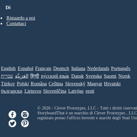
Di
Riguardo a noi
Contattaci
English
Español
Français
Deutsch
Italiana
Nederlands
Português
עברית
العَرَبِيَّة
हिन्दी
ру́сский язы́к
Dansk
Svenska
Suomi
Norsk
Türkçe
Polski
Româna
Ceština
Slovenský
Magyar
Hrvatski
български
Lietuvos
Slovenščina
Latvijas
eesti
© 2026 - Clever Prototypes, LLC - Tutti i diritti riservati
StoryboardThat è un marchio di
Clever Prototypes , LLC
registrato presso l'ufficio brevetti e marchi degli Stati Uni