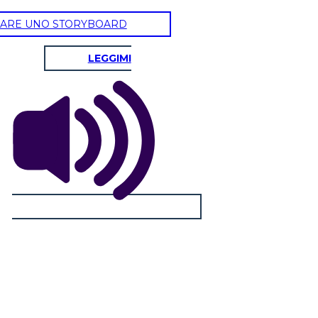
ARE UNO STORYBOARD
ERVIRE COME SPIE
LEGGIMI
ni servivano anche come spie. James Armistead era un uomo
a che aiutava il marchese de Lafayette. Lavorando come doppio
 preziose informazioni agli americani e informazioni fuorvianti
 fidavano di lui. Le sue informazioni hanno portato alla vittoria
orktown. Armistead è stato costretto a tornare in schiavitù e ha
ertà. Lafayette scrisse una lettera al Congresso e ad Armistead
fu concessa la libertà nel 1787.