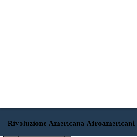
Rivoluzione Americana Afroamericani
SUL CAMPO DI BATTAGLIA
SERVIRE COME SPIE
SUL FRONTE DI CASA
COMUNICARE AL PUBBLICO