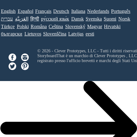
English
Español
Français
Deutsch
Italiana
Nederlands
Português
עברית
العَرَبِيَّة
हिन्दी
ру́сский язы́к
Dansk
Svenska
Suomi
Norsk
Türkçe
Polski
Româna
Ceština
Slovenský
Magyar
Hrvatski
български
Lietuvos
Slovenščina
Latvijas
eesti
© 2026 - Clever Prototypes, LLC - Tutti i diritti riservati
StoryboardThat è un marchio di
Clever Prototypes , LLC
registrato presso l'ufficio brevetti e marchi degli Stati Uni