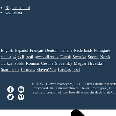
Riguardo a noi
Contattaci
English
Español
Français
Deutsch
Italiana
Nederlands
Português
עברית
العَرَبِيَّة
हिन्दी
ру́сский язы́к
Dansk
Svenska
Suomi
Norsk
Türkçe
Polski
Româna
Ceština
Slovenský
Magyar
Hrvatski
български
Lietuvos
Slovenščina
Latvijas
eesti
© 2026 - Clever Prototypes, LLC - Tutti i diritti riservati
StoryboardThat è un marchio di
Clever Prototypes , LLC
registrato presso l'ufficio brevetti e marchi degli Stati Uni