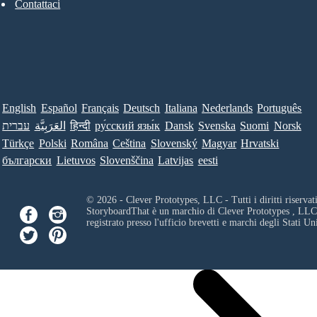
Contattaci
English
Español
Français
Deutsch
Italiana
Nederlands
Português
עברית
العَرَبِيَّة
हिन्दी
ру́сский язы́к
Dansk
Svenska
Suomi
Norsk
Türkçe
Polski
Româna
Ceština
Slovenský
Magyar
Hrvatski
български
Lietuvos
Slovenščina
Latvijas
eesti
© 2026 - Clever Prototypes, LLC - Tutti i diritti riservati
StoryboardThat è un marchio di
Clever Prototypes , LLC
registrato presso l'ufficio brevetti e marchi degli Stati Uni