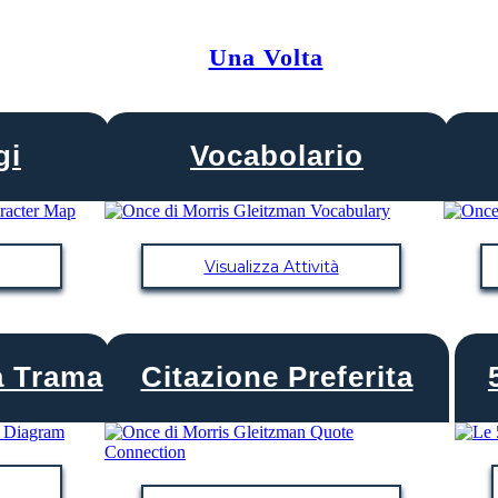
Una Volta
gi
Vocabolario
Visualizza Attività
a Trama
Citazione Preferita