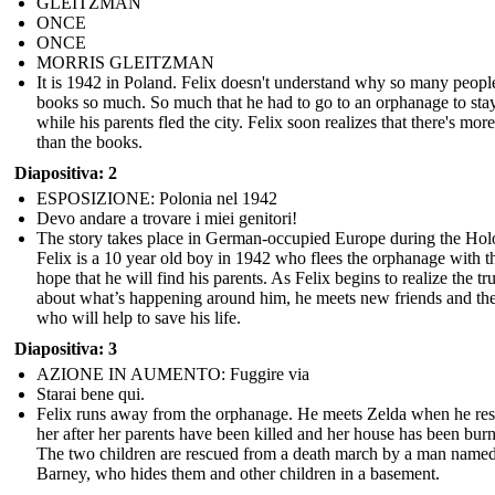
GLEITZMAN
ONCE
ONCE
MORRIS GLEITZMAN
It is 1942 in Poland. Felix doesn't understand why so many peopl
books so much. So much that he had to go to an orphanage to stay
while his parents fled the city. Felix soon realizes that there's more 
than the books.
Diapositiva: 2
ESPOSIZIONE: Polonia nel 1942
Devo andare a trovare i miei genitori!
The story takes place in German-occupied Europe during the Hol
Felix is a 10 year old boy in 1942 who flees the orphanage with t
hope that he will find his parents. As Felix begins to realize the tr
about what’s happening around him, he meets new friends and th
who will help to save his life.
Diapositiva: 3
AZIONE IN AUMENTO: Fuggire via
Starai bene qui.
Felix runs away from the orphanage. He meets Zelda when he re
her after her parents have been killed and her house has been bur
The two children are rescued from a death march by a man name
Barney, who hides them and other children in a basement.