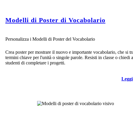
Modelli di Poster di Vocabolario
Personalizza i Modelli di Poster del Vocabolario
Crea poster per mostrare il nuovo e importante vocabolario, che si tra
termini chiave per l'unità o singole parole. Resisti in classe o chiedi a
studenti di completare i progetti.
Leggi