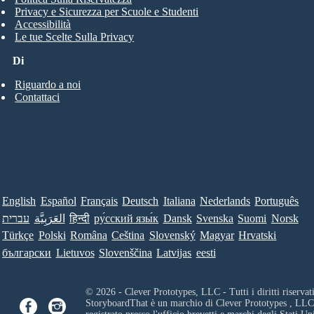
Privacy e Sicurezza per Scuole e Studenti
Accessibilità
Le tue Scelte Sulla Privacy
Di
Riguardo a noi
Contattaci
English
Español
Français
Deutsch
Italiana
Nederlands
Português
עברית
العَرَبِيَّة
हिन्दी
ру́сский язы́к
Dansk
Svenska
Suomi
Norsk
Türkçe
Polski
Româna
Ceština
Slovenský
Magyar
Hrvatski
български
Lietuvos
Slovenščina
Latvijas
eesti
© 2026 - Clever Prototypes, LLC - Tutti i diritti riservati
StoryboardThat è un marchio di
Clever Prototypes , LLC