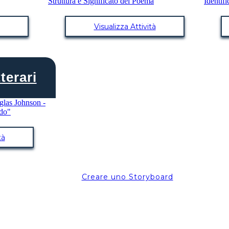
Visualizza Attività
terari
tà
Creare uno Storyboard