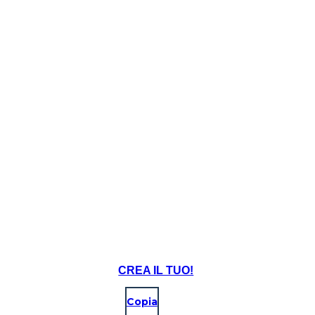
Create your own at Storyboard That
CREA IL TUO!
Copia