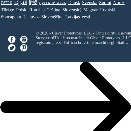
עברית
العَرَبِيَّة
हिन्दी
ру́сский язы́к
Dansk
Svenska
Suomi
Norsk
Türkçe
Polski
Româna
Ceština
Slovenský
Magyar
Hrvatski
български
Lietuvos
Slovenščina
Latvijas
eesti
© 2026 - Clever Prototypes, LLC - Tutti i diritti riservati
StoryboardThat è un marchio di
Clever Prototypes , LLC
registrato presso l'ufficio brevetti e marchi degli Stati Uni