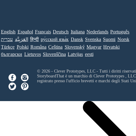
English
Español
Français
Deutsch
Italiana
Nederlands
Português
עברית
العَرَبِيَّة
हिन्दी
ру́сский язы́к
Dansk
Svenska
Suomi
Norsk
Türkçe
Polski
Româna
Ceština
Slovenský
Magyar
Hrvatski
български
Lietuvos
Slovenščina
Latvijas
eesti
© 2026 - Clever Prototypes, LLC - Tutti i diritti riservati
StoryboardThat è un marchio di
Clever Prototypes , LLC
registrato presso l'ufficio brevetti e marchi degli Stati Uni