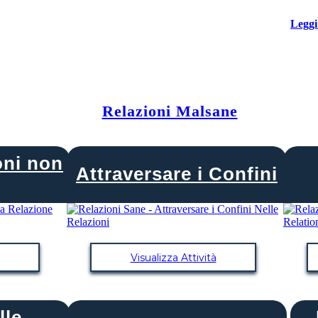
Leggi
Relazioni Malsane
oni non
Attraversare i Confini
Visualizza Attività
lle