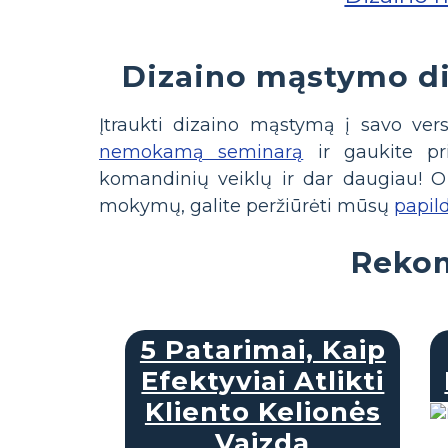
Dizaino mąstymo dir
Įtraukti dizaino mąstymą į savo ver
nemokamą seminarą
ir gaukite pri
komandinių veiklų ir dar daugiau! O j
mokymų, galite peržiūrėti mūsų
papil
Rekom
5 Patarimai, Kaip
Efektyviai Atlikti
Kliento Kelionės
Vaizdą