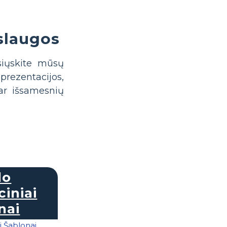
slaugos
siųskite mūsų
rezentacijos,
 ar išsamesnių
lo
iniai
nai