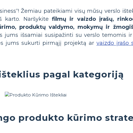
siness“! Žemiau pateikiami visų mūsų verslo ištek
š karto. Naršykite
filmų ir vaizdo įrašų, rinko
kūrimo, produktų valdymo, mokymų ir žmogišk
dės jums išsamiai susipažinti su verslo temomis ir
ės jums sukurti pirmąjį projektą ar
vaizdo įrašo s
išteklius pagal kategoriją
ngo produkto kūrimo strate