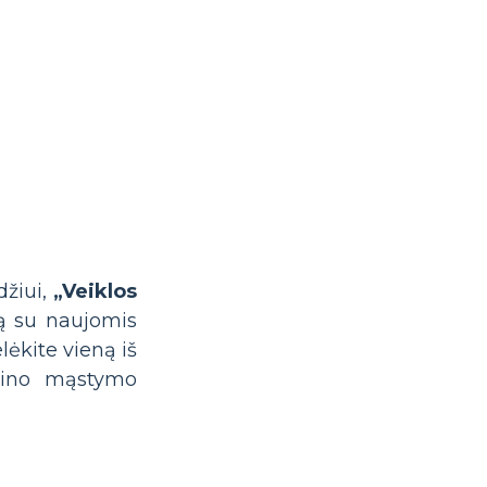
džiui,
„Veiklos
dą su naujomis
ėkite vieną iš
zaino mąstymo