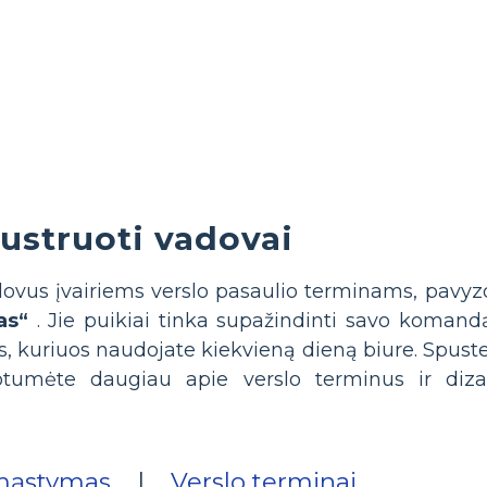
liustruoti vadovai
ovus įvairiems verslo pasaulio terminams, pavyz
as“
. Jie puikiai tinka supažindinti savo koman
, kuriuos naudojate kiekvieną dieną biure. Spustel
notumėte daugiau apie verslo terminus ir di
mąstymas
|
Verslo terminai