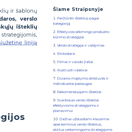
Šiame Straipsnyje
lių ir šablonų
daros, verslo
Peržiūrėti išteklius pagal
kategoriją
ųjų išteklių
Efektyvios sėkmingo produkto
 strategijomis,
kūrimo strategijos
iužetinę liniją
Verslo strategija ir valdymas
Rinkodara
Filmai ir vaizdo įrašai
Iliustruoti vadovai
Dizaino mąstymo dirbtuvės ir
individualios paslaugos
Rekomenduojami ištekliai
Svarbiausi verslo ištekliai
efektyvioms strategijoms ir
planavimui
gijos
Dažnai užduodami klausimai
apie esminius verslo išteklius,
skirtus veiksmingoms strategijoms