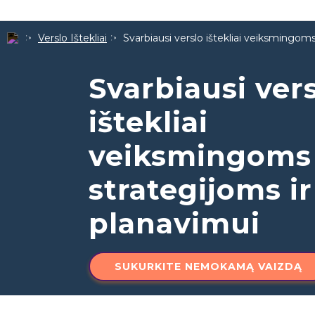
Verslo Ištekliai
Svarbiausi verslo ištekliai veiksmingoms
Svarbiausi ver
ištekliai
veiksmingoms
strategijoms ir
planavimui
SUKURKITE NEMOKAMĄ VAIZDĄ