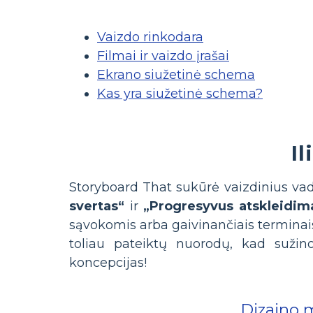
Vaizdo rinkodara
Filmai ir vaizdo įrašai
Ekrano siužetinė schema
Kas yra siužetinė schema?
I
Storyboard That sukūrė vaizdinius vad
svertas“
ir
„Progresyvus atskleidim
sąvokomis arba gaivinančiais terminais
toliau pateiktų nuorodų, kad suži
koncepcijas!
Dizaino 