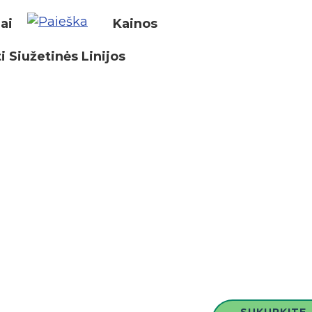
iai
Kainos
i Siužetinės Linijos