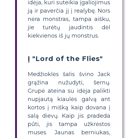
idėja, kuri suteikia įgaliojimus
ją ir paverčia jį į realybę. Nors
nėra monstras, tampa aišku,
jie turėtų jaudintis dėl
kiekvienos iš jų monstrus.
Į "Lord of the Flies"
Medžioklės šalis švino Jack
grąžina nužudyti, šernų.
Grupė ateina su idėja palikti
nupjautą kiaulės galvą ant
kortos į mišką kaip dovana į
salą dievų. Kaip jis pradeda
pūti, jis tampa užkrėstos
muses. Jaunas berniukas,