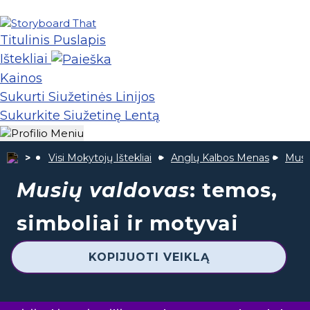
Titulinis Puslapis
Ištekliai
Kainos
Sukurti Siužetinės Linijos
Sukurkite Siužetinę Lentą
Visi Mokytojų Ištekliai
Anglų Kalbos Menas
Musi
Musių valdovas
: temos,
simboliai ir motyvai
KOPIJUOTI VEIKLĄ