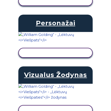
PERŽIŪRĖTI VEIKLĄ
Personažai
PERŽIŪRĖTI VEIKLĄ
Vizualus Žodynas
PERŽIŪRĖTI VEIKLĄ