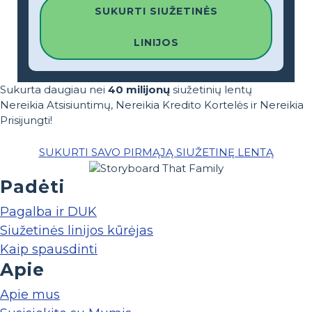
SUKURTI SIUŽETINĖS
LINIJOS
Sukurta daugiau nei
40 milijonų
siužetinių lentų
Nereikia Atsisiuntimų, Nereikia Kredito Kortelės ir Nereikia
Prisijungti!
SUKURTI SAVO PIRMĄJĄ SIUŽETINĘ LENTĄ
Padėti
Pagalba ir DUK
Siužetinės linijos kūrėjas
Kaip spausdinti
Apie
Apie mus