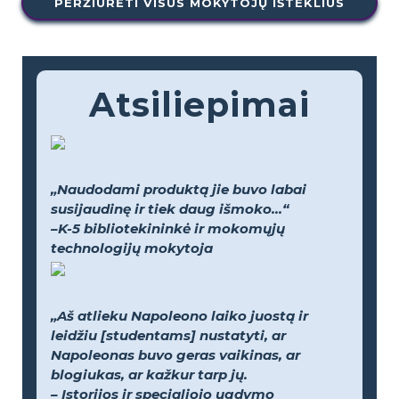
PERŽIŪRĖTI VISUS MOKYTOJŲ IŠTEKLIUS
Atsiliepimai
„Naudodami produktą jie buvo labai
susijaudinę ir tiek daug išmoko...“
–K-5 bibliotekininkė ir mokomųjų
technologijų mokytoja
„Aš atlieku Napoleono laiko juostą ir
leidžiu [studentams] nustatyti, ar
Napoleonas buvo geras vaikinas, ar
blogiukas, ar kažkur tarp jų.
– Istorijos ir specialiojo ugdymo