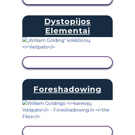
Dystopijos
Elementai
PERŽIŪRĖTI VEIKLĄ
Foreshadowing
PERŽIŪRĖTI VEIKLĄ