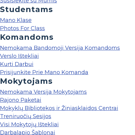
Susisiekite su Mumis
Studentams
Mano Klase
Photos For Class
Komandoms
Nemokama Bandomoji Versija Komandoms
Verslo Ištekliai
Kurti Darbui
Prisijunkite Prie Mano Komanda
Mokytojams
Nemokama Versija Mokytojams
Rajono Paketai
Mokyklų Bibliotekos ir Žiniasklaidos Centrai
Treniruočių Sesijos
Visi Mokytojų Ištekliai
Darbalapio Šablonai