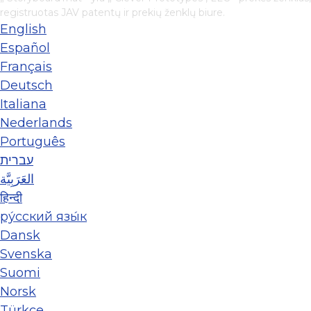
registruotas JAV patentų ir prekių ženklų biure.
English
Español
Français
Deutsch
Italiana
Nederlands
Português
עברית
العَرَبِيَّة
हिन्दी
ру́сский язы́к
Dansk
Svenska
Suomi
Norsk
Türkçe