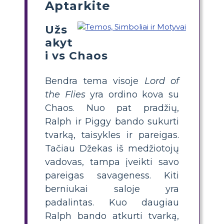
Aptarkite
Užs
akyt
i vs Chaos
Bendra tema visoje
Lord of
the Flies
yra ordino kova su
Chaos. Nuo pat pradžių,
Ralph ir Piggy bando sukurti
tvarką, taisykles ir pareigas.
Tačiau Džekas iš medžiotojų
vadovas, tampa įveikti savo
pareigas savageness. Kiti
berniukai saloje yra
padalintas. Kuo daugiau
Ralph bando atkurti tvarką,