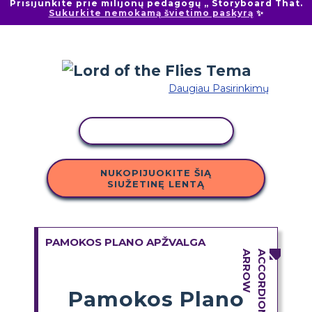
Prisijunkite prie milijonų pedagogų „ Storyboard That.
Sukurkite nemokamą švietimo paskyrą
✨
Daugiau Pasirinkimų
KOPIJUOTI VEIKLĄ
NUKOPIJUOKITE ŠIĄ
SIUŽETINĘ LENTĄ
PAMOKOS PLANO APŽVALGA
Pamokos Plano