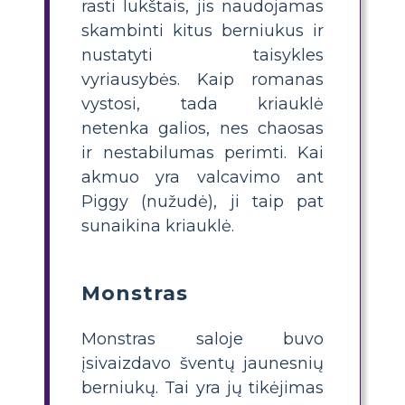
rasti lukštais, jis naudojamas
skambinti kitus berniukus ir
nustatyti taisykles
vyriausybės. Kaip romanas
vystosi, tada kriauklė
netenka galios, nes chaosas
ir nestabilumas perimti. Kai
akmuo yra valcavimo ant
Piggy (nužudė), ji taip pat
sunaikina kriauklė.
Monstras
Monstras saloje buvo
įsivaizdavo šventų jaunesnių
berniukų. Tai yra jų tikėjimas