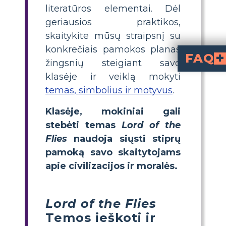
literatūros elementai. Dėl
geriausios praktikos,
skaitykite mūsų straipsnį su
konkrečiais pamokos planas
FAQ
žingsnių steigiant savo
klasėje ir veiklą mokyti
Kokios yra pagrindinės ro
Konfliktas ir skirtumas tarp civilizacijos ir laukinystės, tvarka ir chaosas, nekaltumo praradimas, žalojantis valdžios pove
Kaip pasireiškia knygos civi
Jaunų berniukų kova už tvarką ir standartų kūrimą kontrastuoja su jų nusileidimu į agresyvų, primityvų elgesį, nes jie prarand
Kaip istorijoje pasitelkiam
Tamsa ir šešėliai yra vis žiauresnės, baisesnės ir piktesnės salos at
temas, simbolius ir motyvus
.
Klasėje, mokiniai gali
stebėti temas
Lord of the
Flies
naudoja siųsti stiprų
pamoką savo skaitytojams
apie civilizacijos ir moralės.
Lord of the Flies
Temos ieškoti ir