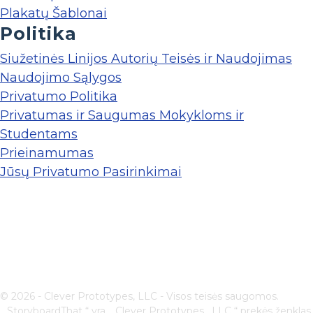
Plakatų Šablonai
Politika
Siužetinės Linijos Autorių Teisės ir Naudojimas
Naudojimo Sąlygos
Privatumo Politika
Privatumas ir Saugumas Mokykloms ir
Studentams
Prieinamumas
Jūsų Privatumo Pasirinkimai
© 2026 - Clever Prototypes, LLC - Visos teisės saugomos.
„ StoryboardThat “ yra „
Clever Prototypes , LLC
“ prekės ženklas,