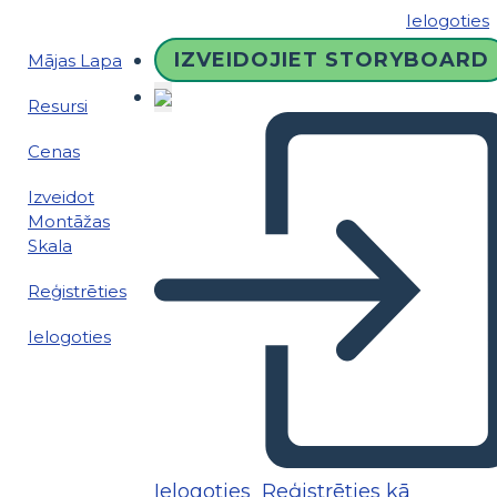
Ielogoties
IZVEIDOJIET STORYBOARD
Mājas Lapa
Resursi
Cenas
Izveidot
Montāžas
Skala
Reģistrēties
Ielogoties
Ielogoties
Reģistrēties kā