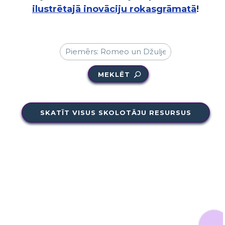
ilustrētajā inovāciju rokasgrāmatā
!
MEKLĒT
SKATĪT VISUS SKOLOTĀJU RESURSUS