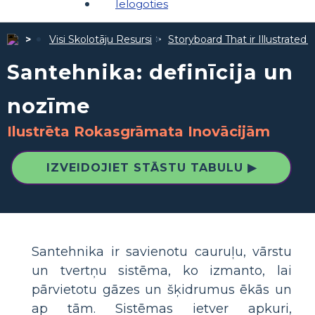
Ielogoties
Visi Skolotāju Resursi
Storyboard That ir Illustrated 
Santehnika: definīcija un
nozīme
Ilustrēta Rokasgrāmata Inovācijām
IZVEIDOJIET STĀSTU TABULU ▶
Santehnika ir savienotu cauruļu, vārstu
un tvertņu sistēma, ko izmanto, lai
pārvietotu gāzes un šķidrumus ēkās un
ap tām. Sistēmas ietver apkuri,