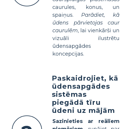
caurules, konus, un
spaiņus.
Parādiet, kā
ūdens pārvietojas caur
caurulēm
, lai vienkārši un
vizuāli ilustrētu
ūdensapgādes
koncepcijas.
Paskaidrojiet, kā
ūdensapgādes
sistēmas
piegādā tīru
ūdeni uz mājām
Sazinieties ar reāliem
piemēriem
, runājot par