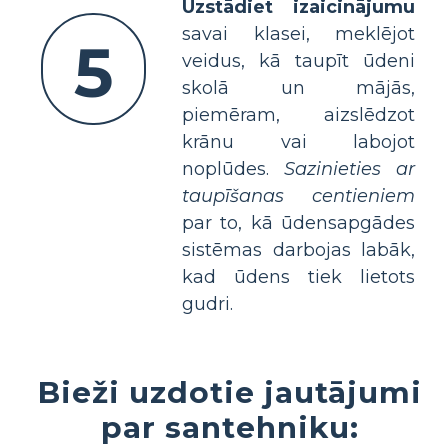
Uzstādiet izaicinājumu
savai klasei, meklējot
5
veidus, kā taupīt ūdeni
skolā un mājās,
piemēram, aizslēdzot
krānu vai labojot
noplūdes.
Sazinieties ar
taupīšanas centieniem
par to, kā ūdensapgādes
sistēmas darbojas labāk,
kad ūdens tiek lietots
gudri.
Bieži uzdotie jautājumi
par santehniku: