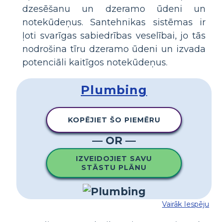
dzesēšanu un dzeramo ūdeni un
notekūdeņus. Santehnikas sistēmas ir
ļoti svarīgas sabiedrības veselībai, jo tās
nodrošina tīru dzeramo ūdeni un izvada
potenciāli kaitīgos notekūdeņus.
Plumbing
KOPĒJIET ŠO PIEMĒRU
— OR —
IZVEIDOJIET SAVU
STĀSTU PLĀNU
Vairāk Iespēju