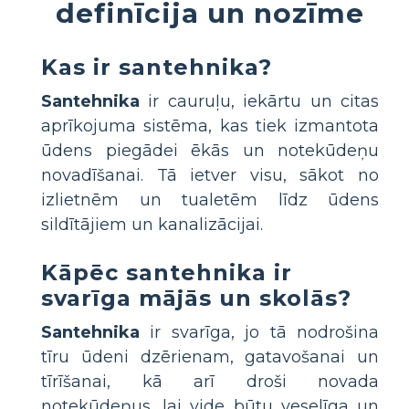
definīcija un nozīme
Kas ir santehnika?
Santehnika
ir cauruļu, iekārtu un citas
aprīkojuma sistēma, kas tiek izmantota
ūdens piegādei ēkās un notekūdeņu
novadīšanai. Tā ietver visu, sākot no
izlietnēm un tualetēm līdz ūdens
sildītājiem un kanalizācijai.
Kāpēc santehnika ir
svarīga mājās un skolās?
Santehnika
ir svarīga, jo tā nodrošina
tīru ūdeni dzērienam, gatavošanai un
tīrīšanai, kā arī droši novada
notekūdeņus, lai vide būtu veselīga un