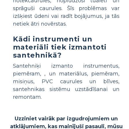
notekcaurules, noplūdzoši tualeti un
sprāguši caurules. Šīs problēmas var
izšķiest ūdeni vai radīt bojājumus, ja tās
netiek ātri novērstas.
Kādi instrumenti un
materiāli tiek izmantoti
santehnikā?
Santehniķi izmanto instrumentus,
piemēram,
, un materiālus, piemēram,
misiņus, PVC caurules un blīves,
santehnikas sistēmu uzstādīšanai un
remontam.
Uzziniet vairāk par izgudrojumiem un
atklājumiem, kas mainījuši pasauli, mūsu