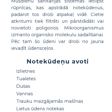
Mūsdienu sanitārijas sistēmās ietilpst
rūpnīcas, kas apstrādā notekūdeņus,
padarot tos droši atpakaļ vidē. Cietie
atkritumi tiek filtrēti un pārstrādāti vai
novietoti poligonos. Mikroorganismus
izmanto organisko molekulu sadalīšanai.
Pēc tam šo ūdeni var droši no jauna
ievadīt ūdensceļos.
Notekūdeņu avoti
Izlietnes
Tualetes
Dušas
Vannas
Trauku mazgājamās mašīnas
Lietus ūdens notekas