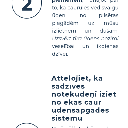
2
to, kā caurules ved svaigu
ūdeni no pilsētas
piegādēm uz mūsu
izlietnēm un dušām.
Uzsvērt tīra ūdens nozīmi
veselībai un ikdienas
dzīvei.
Attēlojiet, kā
sadzīves
notekūdeņi iziet
no ēkas caur
ūdensapgādes
sistēmu