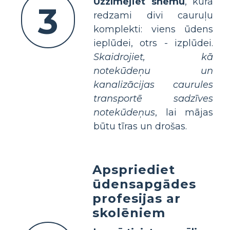
Uzzīmējiet shēmu
, kurā
3
redzami divi cauruļu
komplekti: viens ūdens
ieplūdei, otrs - izplūdei.
Skaidrojiet, kā
notekūdeņu un
kanalizācijas caurules
transportē sadzīves
notekūdeņus
, lai mājas
būtu tīras un drošas.
Apspriediet
ūdensapgādes
profesijas ar
skolēniem