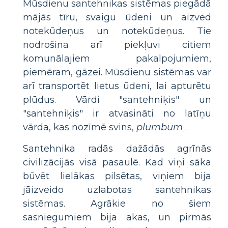
Mūsdienu santehnikas sistēmas piegādā
mājās tīru, svaigu ūdeni un aizved
notekūdeņus un notekūdeņus. Tie
nodrošina arī piekļuvi citiem
komunālajiem pakalpojumiem,
piemēram, gāzei. Mūsdienu sistēmas var
arī transportēt lietus ūdeni, lai apturētu
plūdus. Vārdi "santehniķis" un
"santehniķis" ir atvasināti no latīņu
vārda, kas nozīmē svins,
plumbum
.
Santehnika radās dažādās agrīnās
civilizācijās visā pasaulē. Kad viņi sāka
būvēt lielākas pilsētas, viņiem bija
jāizveido uzlabotas santehnikas
sistēmas. Agrākie no šiem
sasniegumiem bija akas, un pirmās