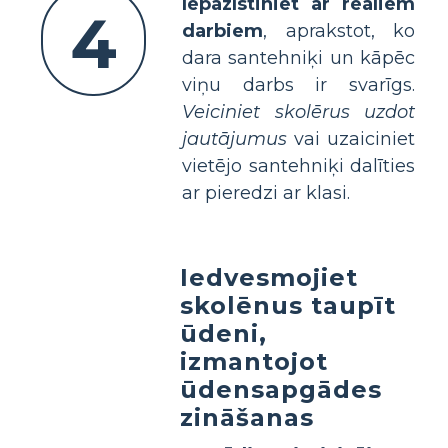
Iepazīstiniet ar reāliem
4
darbiem
, aprakstot, ko
dara santehniķi un kāpēc
viņu darbs ir svarīgs.
Veiciniet skolērus uzdot
jautājumus
vai uzaiciniet
vietējo santehniķi dalīties
ar pieredzi ar klasi.
Iedvesmojiet
skolēnus taupīt
ūdeni,
izmantojot
ūdensapgādes
zināšanas