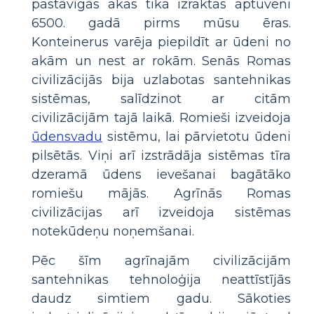
pastāvīgās akas tika izraktas aptuveni
6500. gadā pirms mūsu ēras.
Konteinerus varēja piepildīt ar ūdeni no
akām un nest ar rokām. Senās Romas
civilizācijās bija uzlabotas santehnikas
sistēmas, salīdzinot ar citām
civilizācijām tajā laikā. Romieši izveidoja
ūdensvadu
sistēmu, lai pārvietotu ūdeni
pilsētās. Viņi arī izstrādāja sistēmas tīra
dzeramā ūdens ievešanai bagātāko
romiešu mājās. Agrīnās Romas
civilizācijas arī izveidoja sistēmas
notekūdeņu noņemšanai.
Pēc šīm agrīnajām civilizācijām
santehnikas tehnoloģija neattīstījās
daudz simtiem gadu. Sākoties