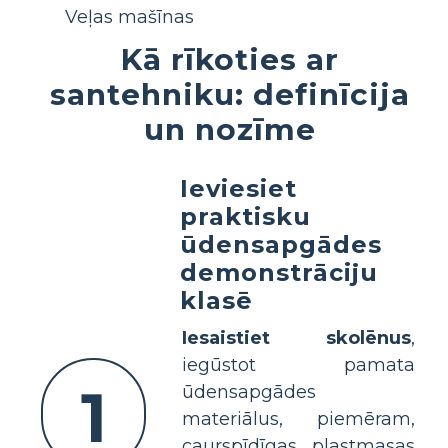
Veļas mašīnas
Kā rīkoties ar
santehniku: definīcija
un nozīme
Ieviesiet
praktisku
ūdensapgādes
demonstrāciju
klasē
Iesaistiet skolēnus
,
iegūstot pamata
1
ūdensapgādes
materiālus, piemēram,
caurspīdīgas plastmasas