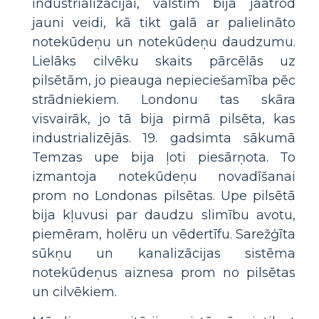
industrializācijai, valstīm bija jāatrod
jauni veidi, kā tikt galā ar palielināto
notekūdeņu un notekūdeņu daudzumu.
Lielāks cilvēku skaits pārcēlās uz
pilsētām, jo pieauga nepieciešamība pēc
strādniekiem. Londonu tas skāra
visvairāk, jo tā bija pirmā pilsēta, kas
industrializējās. 19. gadsimta sākumā
Temzas upe bija ļoti piesārņota. To
izmantoja notekūdeņu novadīšanai
prom no Londonas pilsētas. Upe pilsētā
bija kļuvusi par daudzu slimību avotu,
piemēram, holēru un vēdertīfu. Sarežģīta
sūkņu un kanalizācijas sistēma
notekūdeņus aiznesa prom no pilsētas
un cilvēkiem.