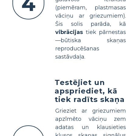
4
(piemēram, plastmasas
vāciņu ar griezumiem).
Šis solis parāda, kā
vibrācijas
tiek pārnestas
—būtiska skaņas
reproducēšanas
sastāvdaļa.
Testējiet un
apspriediet, kā
tiek radīts skaņa
Grieziet ar griezumiem
apzīmēto vāciņu zem
adatas un klausieties
klusos skaņas signālus