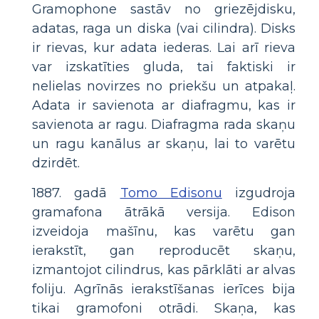
Gramophone sastāv no griezējdisku,
adatas, raga un diska (vai cilindra). Disks
ir rievas, kur adata iederas. Lai arī rieva
var izskatīties gluda, tai faktiski ir
nelielas novirzes no priekšu un atpakaļ.
Adata ir savienota ar diafragmu, kas ir
savienota ar ragu. Diafragma rada skaņu
un ragu kanālus ar skaņu, lai to varētu
dzirdēt.
1887. gadā
Tomo Edisonu
izgudroja
gramafona ātrākā versija. Edison
izveidoja mašīnu, kas varētu gan
ierakstīt, gan reproducēt skaņu,
izmantojot cilindrus, kas pārklāti ar alvas
foliju. Agrīnās ierakstīšanas ierīces bija
tikai gramofoni otrādi. Skaņa, kas