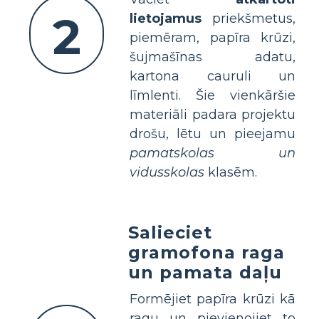
2
lietojamus
priekšmetus,
piemēram, papīra krūzi,
šujmašīnas adatu,
kartona cauruli un
līmlenti. Šie vienkāršie
materiāli padara projektu
drošu, lētu un pieejamu
pamatskolas un
vidusskolas
klasēm.
Salieciet
gramofona raga
un pamata daļu
Formējiet papīra krūzi kā
ragu un pievienojiet to