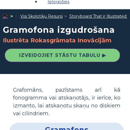
Ielogoties
Visi Skolotāju Resursi
Storyboard That ir Illustrated 
Gramofona izgudrošana
Ilustrēta Rokasgrāmata Inovācijām
IZVEIDOJIET STĀSTU TABULU ▶
Grafomāns, pazīstams arī kā
fonogramma vai atskaņotājs, ir ierīce, ko
izmanto, lai atskaņotu skaņu no diskiem
vai cilindriem.
Gramafons