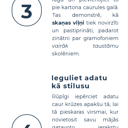
3
pie kartona caurules galā.
Tas demonstrē, kā
skaņas viļņi
tiek novirzīti
un pastiprināti, padarot
zinātni par gramofoniem
vairāk taustāmu
skolēniem.
Ieguliet adatu
kā stilusu
Rūpīgi iepērciet adatu
caur krūzes apakšu tā, lai
tā pieskaras virsmai, kur
novietosit savu mājās
gatavoto ierakstu