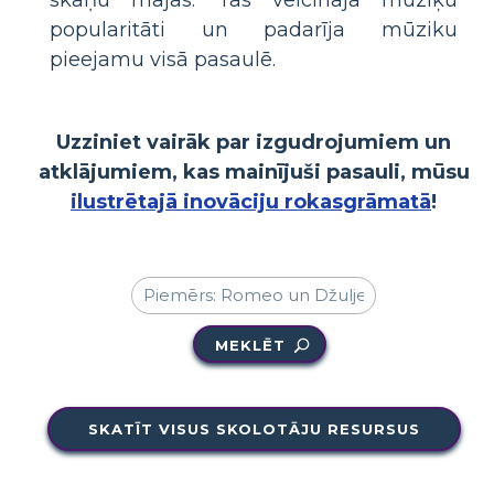
popularitāti un padarīja mūziku
pieejamu visā pasaulē.
Uzziniet vairāk par izgudrojumiem un
atklājumiem, kas mainījuši pasauli, mūsu
ilustrētajā inovāciju rokasgrāmatā
!
MEKLĒT
SKATĪT VISUS SKOLOTĀJU RESURSUS