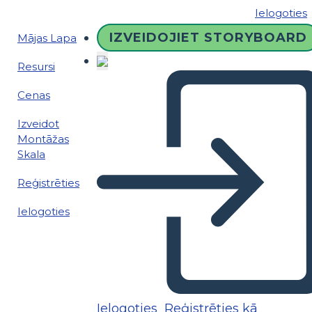
Ielogoties
IZVEIDOJIET STORYBOARD
Mājas Lapa
Resursi
Cenas
Izveidot
Montāžas
Skala
Reģistrēties
Ielogoties
Ielogoties
Reģistrēties kā