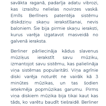
savākta raganā, padarīja adatu vibrozi,
kas izraisītu nelielas novirzes vaskā.
Emīls Berlīners patentēja sistēmu
diskdziņu skaņu ierakstīšanai, nevis
baloniem. Šie bija pirmie skaņu ieraksti,
kurus varēja izgatavot masveidā no
galvenā ieraksta.
Berliner pārliecināja kādus slavenus
mūziķus ierakstīt savu mūziku,
izmantojot savu sistēmu, kas palielināja
viņa sistēmas popularitāti. Viņa agrīnie
diski varēja noturēt ne vairāk kā 3
minūtes mūzikas, un tas šodien
ietekmēja popmūzikas garumu. Pirms
viņa diskiem mūzika bija tikai kaut kas
tāds, ko varētu baudīt tiešraidē. Berliner