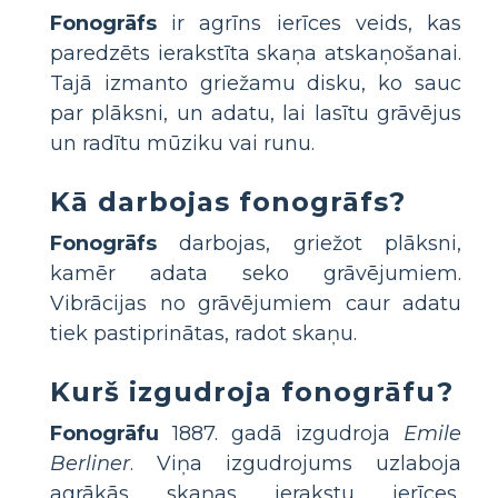
Fonogrāfs
ir agrīns ierīces veids, kas
paredzēts ierakstīta skaņa atskaņošanai.
Tajā izmanto griežamu disku, ko sauc
par plāksni, un adatu, lai lasītu grāvējus
un radītu mūziku vai runu.
Kā darbojas fonogrāfs?
Fonogrāfs
darbojas, griežot plāksni,
kamēr adata seko grāvējumiem.
Vibrācijas no grāvējumiem caur adatu
tiek pastiprinātas, radot skaņu.
Kurš izgudroja fonogrāfu?
Fonogrāfu
1887. gadā izgudroja
Emile
Berliner
. Viņa izgudrojums uzlaboja
agrākās skaņas ierakstu ierīces,