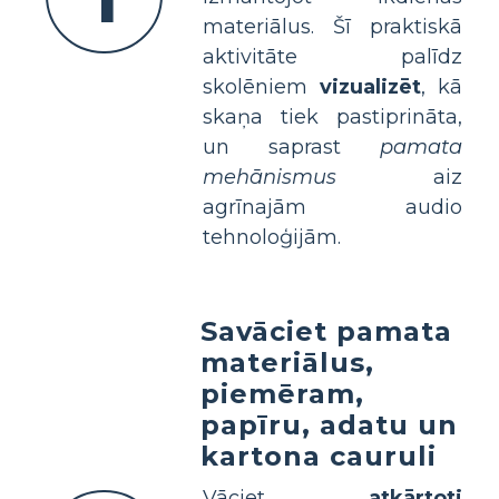
materiālus. Šī praktiskā
aktivitāte palīdz
skolēniem
vizualizēt
, kā
skaņa tiek pastiprināta,
un saprast
pamata
mehānismus
aiz
agrīnajām audio
tehnoloģijām.
Savāciet pamata
materiālus,
piemēram,
papīru, adatu un
kartona cauruli
Vāciet
atkārtoti