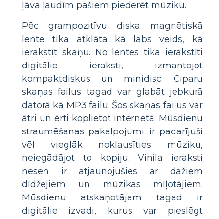
ļāva ļaudīm pašiem piederēt mūziku.
Pēc grampozitīvu diska magnētiskā
lente tika atklāta kā labs veids, kā
ierakstīt skaņu. No lentes tika ierakstīti
digitālie ieraksti, izmantojot
kompaktdiskus un minidisc. Ciparu
skaņas failus tagad var glabāt jebkurā
datorā kā MP3 failu. Šos skaņas failus var
ātri un ērti koplietot internetā. Mūsdienu
straumēšanas pakalpojumi ir padarījuši
vēl vieglāk noklausīties mūziku,
neiegādājot to kopiju. Vinila ieraksti
nesen ir atjaunojušies ar dažiem
dīdžejiem un mūzikas mīļotājiem.
Mūsdienu atskaņotājam tagad ir
digitālie izvadi, kurus var pieslēgt