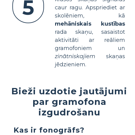
5
caur ragu. Apspriediet ar
skolēniem, kā
mehāniskais kustības
rada skaņu, sasaistot
aktivitāti ar reāliem
gramofoniem un
zinātniskajiem
skaņas
jēdzieniem.
Bieži uzdotie jautājumi
par gramofona
izgudrošanu
Kas ir fonogrāfs?