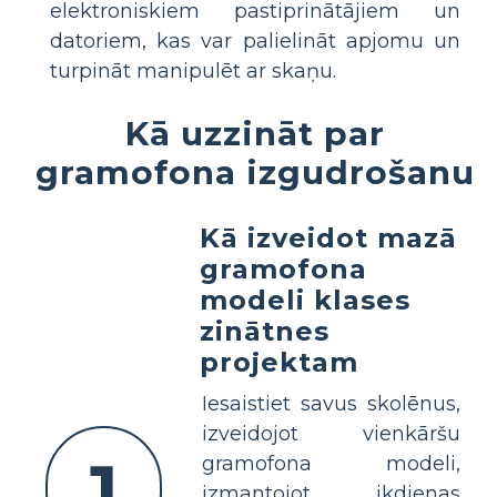
elektroniskiem pastiprinātājiem un
datoriem, kas var palielināt apjomu un
turpināt manipulēt ar skaņu.
Kā uzzināt par
gramofona izgudrošanu
Kā izveidot mazā
gramofona
modeli klases
zinātnes
projektam
Iesaistiet savus skolēnus,
izveidojot vienkāršu
1
gramofona modeli,
izmantojot ikdienas