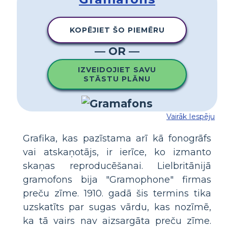
KOPĒJIET ŠO PIEMĒRU
— OR —
IZVEIDOJIET SAVU
STĀSTU PLĀNU
Vairāk Iespēju
Grafika, kas pazīstama arī kā fonogrāfs
vai atskaņotājs, ir ierīce, ko izmanto
skaņas reproducēšanai. Lielbritānijā
gramofons bija "Gramophone" firmas
preču zīme. 1910. gadā šis termins tika
uzskatīts par sugas vārdu, kas nozīmē,
ka tā vairs nav aizsargāta preču zīme.