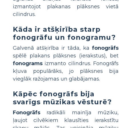
izmantojot plakanas plāksnes vietā
cilindrus.
Kāda ir atšķirība starp
fonogrāfu un fonogramu?
Galvenā atšķirība ir tāda, ka
fonogrāfs
spēlē plakans plāksnes (ierakstus), bet
fonograms
izmanto cilindrus. Fonogrāfs
kļuva populārāks, jo plāksnes bija
vieglāk ražojamas un glabājamas.
Kāpēc fonogrāfs bija
svarīgs mūzikas vēsturē?
Fonogrāfs
radikāli mainīja mūziku,
ļaujot cilvēkiem klausīties ierakstītu
skaņu mājās. Tas veicināja mūziķu