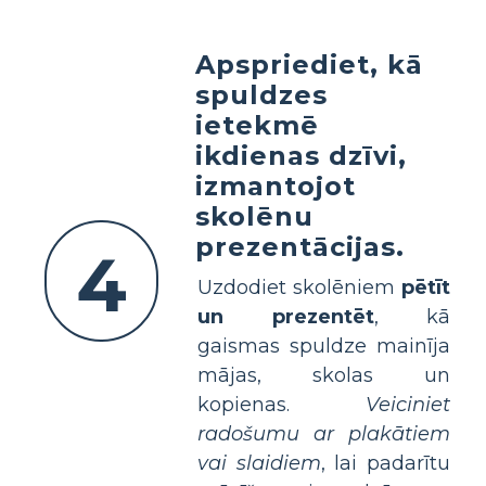
Apspriediet, kā
spuldzes
ietekmē
ikdienas dzīvi,
izmantojot
skolēnu
prezentācijas.
4
Uzdodiet skolēniem
pētīt
un prezentēt
, kā
gaismas spuldze mainīja
mājas, skolas un
kopienas.
Veiciniet
radošumu ar plakātiem
vai slaidiem
, lai padarītu