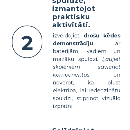
spuldze,
izmantojot
praktisku
aktivitāti.
2
izveidojiet
drošu ķēdes
demonstrāciju
ar
baterijām, vadiem un
mazāku spuldzi.
Ļaujiet
skolēniem savienot
komponentus
un
novērot, kā plūst
elektrība, lai iededzinātu
spuldzi, stiprinot vizuālo
izpratni.