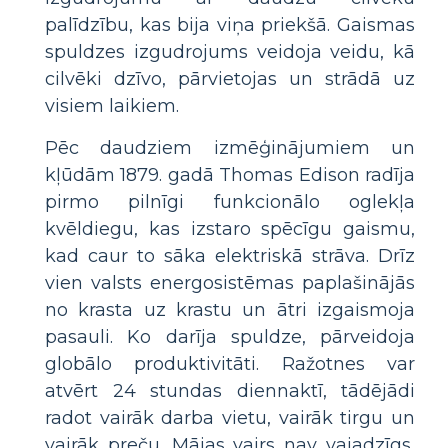
palīdzību, kas bija viņa priekšā. Gaismas
spuldzes izgudrojums veidoja veidu, kā
cilvēki dzīvo, pārvietojas un strādā uz
visiem laikiem.
Pēc daudziem izmēģinājumiem un
kļūdām 1879. gadā Thomas Edison radīja
pirmo pilnīgi funkcionālo oglekļa
kvēldiegu, kas izstaro spēcīgu gaismu,
kad caur to sāka elektriskā strāva. Drīz
vien valsts energosistēmas paplašinājās
no krasta uz krastu un ātri izgaismoja
pasauli. Ko darīja spuldze, pārveidoja
globālo produktivitāti. Ražotnes var
atvērt 24 stundas diennaktī, tādējādi
radot vairāk darba vietu, vairāk tirgu un
vairāk preču. Mājas vairs nav vajadzīgs,