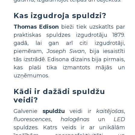
Kas izgudroja spuldzi?
Thomas Edison
bieži tiek uzskatīts par
praktiskas spuldzes izgudrotāju 1879.
gadā, lai gan arī citi izgudrotāji,
piemēram,
Joseph Swan
, bija iesaistīti
tās izstrādē. Edisona dizains bija pirmais,
kas plaši tika izmantots mājās un
uzņēmumos.
Kādi ir dažādi spuldžu
veidi?
Galvenie
spuldžu
veidi ir
kaitējošas
,
fluorescences
,
halogēnas
un
LED
spuldzes. Katrs veids ir ar unikālām