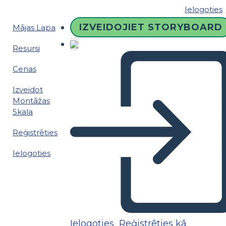
Ielogoties
IZVEIDOJIET STORYBOARD
Mājas Lapa
Resursi
Cenas
Izveidot
Montāžas
Skala
Reģistrēties
Ielogoties
Ielogoties
Reģistrēties kā