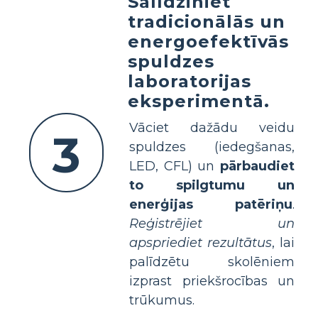
Salīdziniet
tradicionālās un
energoefektīvās
spuldzes
laboratorijas
eksperimentā.
Vāciet dažādu veidu
3
spuldzes (iedegšanas,
LED, CFL) un
pārbaudiet
to spilgtumu un
enerģijas patēriņu
.
Reģistrējiet un
apspriediet rezultātus
, lai
palīdzētu skolēniem
izprast priekšrocības un
trūkumus.