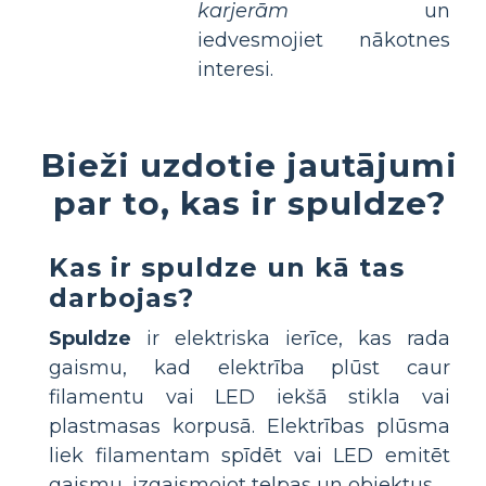
karjerām
un
iedvesmojiet nākotnes
interesi.
Bieži uzdotie jautājumi
par to, kas ir spuldze?
Kas ir spuldze un kā tas
darbojas?
Spuldze
ir elektriska ierīce, kas rada
gaismu, kad elektrība plūst caur
filamentu vai LED iekšā stikla vai
plastmasas korpusā. Elektrības plūsma
liek filamentam spīdēt vai LED emitēt
gaismu, izgaismojot telpas un objektus.