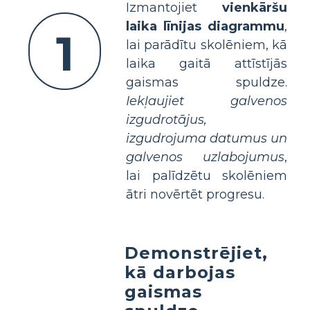
Izmantojiet
vienkāršu
laika līnijas diagrammu
,
1
lai parādītu skolēniem, kā
laika gaitā attīstījās
gaismas spuldze.
Iekļaujiet galvenos
izgudrotājus,
izgudrojuma datumus un
galvenos uzlabojumus
,
lai palīdzētu skolēniem
ātri novērtēt progresu.
Demonstrējiet,
kā darbojas
gaismas