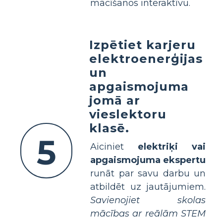
mācīšanos interaktīvu.
Izpētiet karjeru
elektroenerģijas
un
apgaismojuma
jomā ar
vieslektoru
klasē.
5
Aiciniet
elektriķi vai
apgaismojuma ekspertu
runāt par savu darbu un
atbildēt uz jautājumiem.
Savienojiet skolas
mācības ar reālām STEM