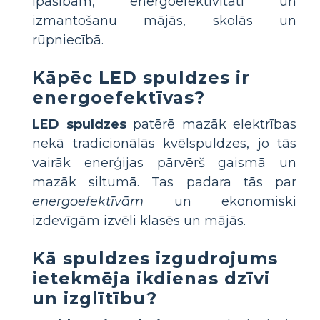
īpašībām, energoefektivitāti un
izmantošanu mājās, skolās un
rūpniecībā.
Kāpēc LED spuldzes ir
energoefektīvas?
LED spuldzes
patērē mazāk elektrības
nekā tradicionālās kvēlspuldzes, jo tās
vairāk enerģijas pārvērš gaismā un
mazāk siltumā. Tas padara tās par
energoefektīvām
un ekonomiski
izdevīgām izvēli klasēs un mājās.
Kā spuldzes izgudrojums
ietekmēja ikdienas dzīvi
un izglītību?