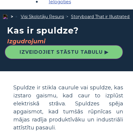
Ielogoties
Visi Skolotāju Resursi
Storyboard That ir Illustrated 
Kas ir spuldze?
Izgudrojumi
IZVEIDOJIET STĀSTU TABULU ▶
Spuldze ir stikla caurule vai spuldze, kas
izstaro gaismu, kad caur to izplūst
elektriskā strāva. Spuldzes spēja
apgaismot, kad tumšās rūpnīcas un
mājas radīja produktīvāku un industriāli
attīstītu pasauli.