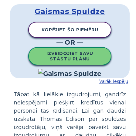
Gaismas Spuldze
KOPĒJIET ŠO PIEMĒRU
— OR —
IZVEIDOJIET SAVU
STĀSTU PLĀNU
Vairāk Iespēju
Tāpat kā lielākie izgudrojumi, gandrīz
neiespējami piešķirt kredītus vienai
personai tās radīšanai. Lai gan daudzi
uzskata Thomas Edison par spuldzes
izgudrotāju, viņš varēja paveikt savu
izgudrojumu ar daudzu cilvēku