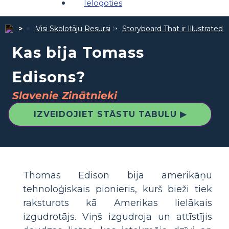
Ielogoties
Visi Skolotāju Resursi
Storyboard That ir Illustrated 
Kas bija Tomass
Edisons?
Slavenie Zinātnieki
IZVEIDOJIET STĀSTU TABULU ▶
Thomas Edison bija amerikāņu
tehnoloģiskais pionieris, kurš bieži tiek
raksturots kā Amerikas lielākais
izgudrotājs. Viņš izgudroja un attīstījis