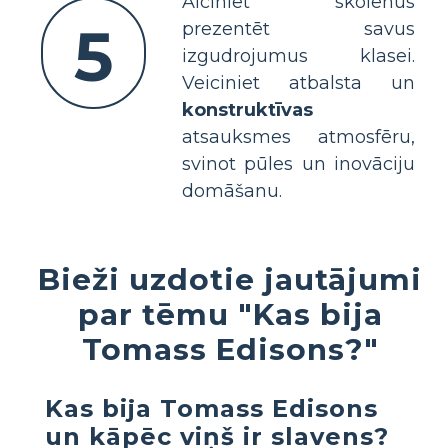
Aiciniet skolēnus
5
prezentēt savus
izgudrojumus klasei.
Veiciniet atbalsta un
konstruktīvas
atsauksmes atmosfēru,
svinot pūles un inovāciju
domāšanu.
Bieži uzdotie jautājumi
par tēmu "Kas bija
Tomass Edisons?"
Kas bija Tomass Edisons
un kāpēc viņš ir slavens?