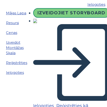
Ielogoties
IZVEIDOJIET STORYBOARD
Mājas Lapa
Resursi
Cenas
Izveidot
Montāžas
Skala
Reģistrēties
Ielogoties
Ielogoties
Reģistrēties kā