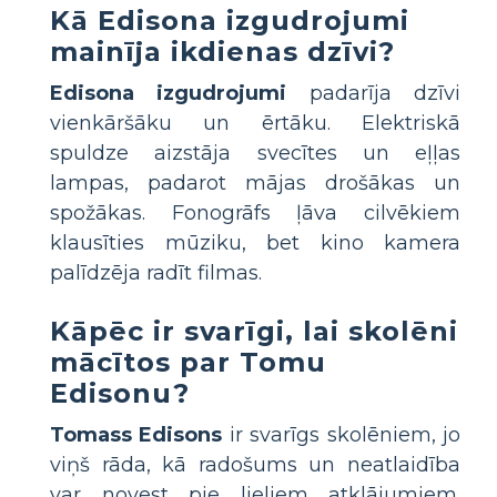
Kā Edisona izgudrojumi
mainīja ikdienas dzīvi?
Edisona izgudrojumi
padarīja dzīvi
vienkāršāku un ērtāku. Elektriskā
spuldze aizstāja svecītes un eļļas
lampas, padarot mājas drošākas un
spožākas. Fonogrāfs ļāva cilvēkiem
klausīties mūziku, bet kino kamera
palīdzēja radīt filmas.
Kāpēc ir svarīgi, lai skolēni
mācītos par Tomu
Edisonu?
Tomass Edisons
ir svarīgs skolēniem, jo
viņš rāda, kā radošums un neatlaidība
var novest pie lieliem atklājumiem.