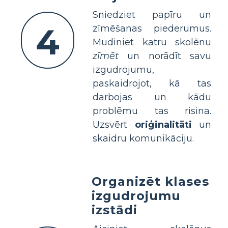
Sniedziet papīru un
4
zīmēšanas piederumus.
Mudiniet katru skolēnu
zīmēt
un norādīt savu
izgudrojumu,
paskaidrojot, kā tas
darbojas un kādu
problēmu tas risina.
Uzsvērt
oriģinalitāti
un
skaidru komunikāciju.
Organizēt klases
izgudrojumu
izstādi