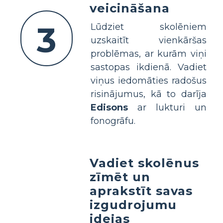
veicināšana
3
Lūdziet skolēniem
uzskaitīt vienkāršas
problēmas, ar kurām viņi
sastopas ikdienā. Vadiet
viņus iedomāties radošus
risinājumus, kā to darīja
Edisons
ar lukturi un
fonogrāfu.
Vadiet skolēnus
zīmēt un
aprakstīt savas
izgudrojumu
idejas