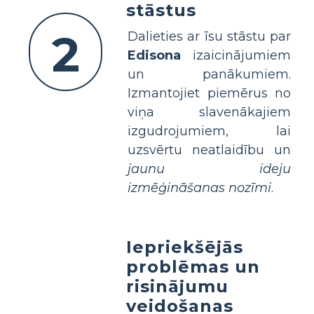
stāstus
2
Dalieties ar īsu stāstu par
Edisona
izaicinājumiem
un panākumiem.
Izmantojiet piemērus no
viņa slavenākajiem
izgudrojumiem, lai
uzsvērtu neatlaidību un
jaunu ideju
izmēģināšanas nozīmi
.
Iepriekšējās
problēmas un
risinājumu
veidošanas