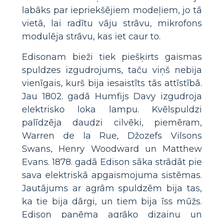
labāks par iepriekšējiem modeļiem, jo ​​tā
vietā, lai radītu vāju strāvu, mikrofons
modulēja strāvu, kas iet caur to.
Edisonam bieži tiek piešķirts gaismas
spuldzes izgudrojums, taču viņš nebija
vienīgais, kurš bija iesaistīts tās attīstībā.
Jau 1802. gadā Humfijs Davy izgudroja
elektrisko loka lampu. Kvēlspuldzi
palīdzēja daudzi cilvēki, piemēram,
Warren de la Rue, Džozefs Vilsons
Swans, Henry Woodward un Matthew
Evans. 1878. gadā Edison sāka strādāt pie
sava elektriskā apgaismojuma sistēmas.
Jautājums ar agrām spuldzēm bija tas,
ka tie bija dārgi, un tiem bija īss mūžs.
Edison paņēma agrāko dizainu un