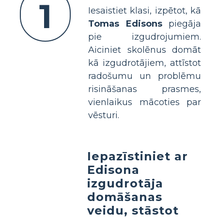
1
Iesaistiet klasi, izpētot, kā
Tomas Edisons
piegāja
pie izgudrojumiem.
Aiciniet skolēnus domāt
kā izgudrotājiem, attīstot
radošumu un problēmu
risināšanas prasmes,
vienlaikus mācoties par
vēsturi.
Iepazīstiniet ar
Edisona
izgudrotāja
domāšanas
veidu, stāstot