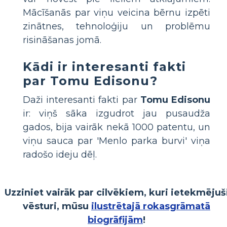
Mācīšanās par viņu veicina bērnu izpēti
zinātnes, tehnoloģiju un problēmu
risināšanas jomā.
Kādi ir interesanti fakti
par Tomu Edisonu?
Daži interesanti fakti par
Tomu Edisonu
ir: viņš sāka izgudrot jau pusaudža
gados, bija vairāk nekā 1000 patentu, un
viņu sauca par 'Menlo parka burvi' viņa
radošo ideju dēļ.
Uzziniet vairāk par cilvēkiem, kuri ietekmējuš
vēsturi, mūsu
ilustrētajā rokasgrāmatā
biogrāfijām
!