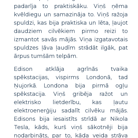
padarīja to praktiskāku. Viņš ņēma
kvēldiegu un samazināja to. Viņš ražoja
spuldzi, kas bija praktiska un lēta, ļaujot
daudziem cilvēkiem pirmo reizi to
izmantot savās mājās. Viņa izgatavotais
spuldzes ļāva ļaudīm strādāt ilgāk, pat
ārpus tumšām telpām.
Edison atklāja agrīnās tvaika
spēkstacijas, vispirms Londonā, tad
Ņujorkā. Londona bija pirmā ogļu
spēkstacija. Viņš gribēja ražot un
elektrisko lietderību, kas ļautu
elektroenerģiju sadalīt cilvēku mājās.
Edisons bija iesaistīts strīdā ar Nikola
Tesla, kāds, kurš viņš sākotnēji bija
nodarbināts, par to, kāda veida strāva