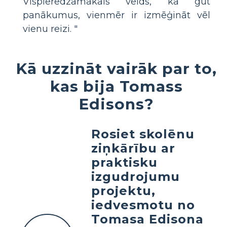
Vispieredzamākais veids, kā gūt
panākumus, vienmēr ir izmēģināt vēl
vienu reizi. "
Kā uzzināt vairāk par to,
kas bija Tomass
Edisons?
Rosiet skolēnu
ziņkārību ar
praktisku
izgudrojumu
projektu,
iedvesmotu no
Tomasa Edisona