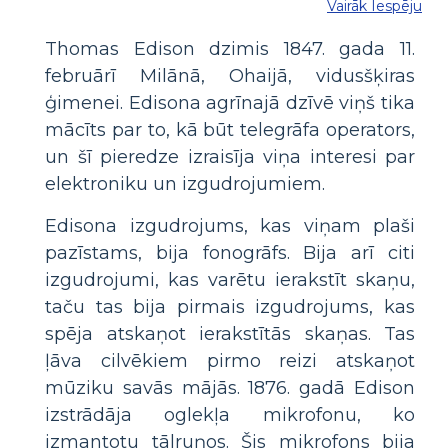
Vairāk Iespēju
Thomas Edison dzimis 1847. gada 11.
februārī Milānā, Ohaijā, vidusšķiras
ģimenei. Edisona agrīnajā dzīvē viņš tika
mācīts par to, kā būt telegrāfa operators,
un šī pieredze izraisīja viņa interesi par
elektroniku un izgudrojumiem.
Edisona izgudrojums, kas viņam plaši
pazīstams, bija fonogrāfs. Bija arī citi
izgudrojumi, kas varētu ierakstīt skaņu,
taču tas bija pirmais izgudrojums, kas
spēja atskaņot ierakstītās skaņas. Tas
ļāva cilvēkiem pirmo reizi atskaņot
mūziku savās mājās. 1876. gadā Edison
izstrādāja oglekļa mikrofonu, ko
izmantotu tālruņos. Šis mikrofons bija