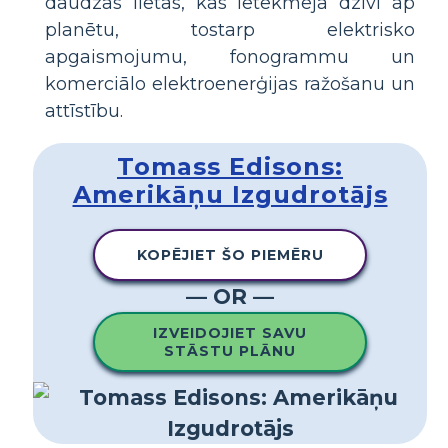
daudzas lietas, kas ietekmēja dzīvi ap
planētu, tostarp elektrisko
apgaismojumu, fonogrammu un
komerciālo elektroenerģijas ražošanu un
attīstību.
Tomass Edisons:
Amerikāņu Izgudrotājs
KOPĒJIET ŠO PIEMĒRU
— OR —
IZVEIDOJIET SAVU
STĀSTU PLĀNU