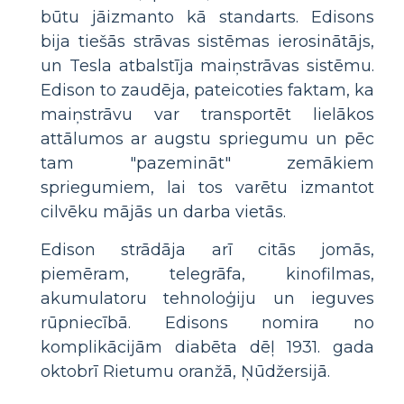
būtu jāizmanto kā standarts. Edisons
bija tiešās strāvas sistēmas ierosinātājs,
un Tesla atbalstīja maiņstrāvas sistēmu.
Edison to zaudēja, pateicoties faktam, ka
maiņstrāvu var transportēt lielākos
attālumos ar augstu spriegumu un pēc
tam "pazemināt" zemākiem
spriegumiem, lai tos varētu izmantot
cilvēku mājās un darba vietās.
Edison strādāja arī citās jomās,
piemēram, telegrāfa, kinofilmas,
akumulatoru tehnoloģiju un ieguves
rūpniecībā. Edisons nomira no
komplikācijām diabēta dēļ 1931. gada
oktobrī Rietumu oranžā, Ņūdžersijā.