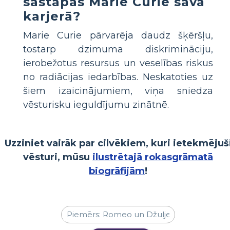
sastapās Marie Curie savā
karjerā?
Marie Curie pārvarēja daudz šķēršļu,
tostarp dzimuma diskrimināciju,
ierobežotus resursus un veselības riskus
no radiācijas iedarbības. Neskatoties uz
šiem izaicinājumiem, viņa sniedza
vēsturisku ieguldījumu zinātnē.
Uzziniet vairāk par cilvēkiem, kuri ietekmējuš
vēsturi, mūsu
ilustrētajā rokasgrāmatā
biogrāfijām
!