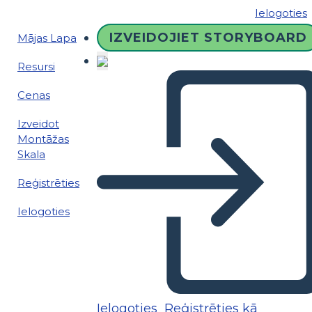
Ielogoties
IZVEIDOJIET STORYBOARD
Mājas Lapa
Resursi
Cenas
Izveidot
Montāžas
Skala
Reģistrēties
Ielogoties
Ielogoties
Reģistrēties kā