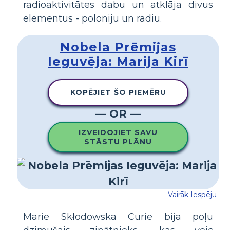
radioaktivitātes dabu un atklāja divus
elementus - poloniju un radiu.
Nobela Prēmijas
Ieguvēja: Marija Kirī
KOPĒJIET ŠO PIEMĒRU
— OR —
IZVEIDOJIET SAVU
STĀSTU PLĀNU
Vairāk Iespēju
Marie Skłodowska Curie bija poļu