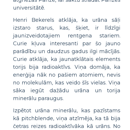
atgriezās Parīzē, lai sāktu strādāt Parīzes
universitātē.
Henri Bekerels atklāja, ka urāna sāļi
izstaro starus, kas, šķiet, ir līdzīgi
jaunizveidotajiem rentgena stariem.
Curie kļuva interesanti par šo jauno
parādību un daudzus gadus ilgi mācījās.
Curie atklāja, ka jaunatklātais elements
torijs bija radioaktīvs. Viņa domāja, ka
enerģija nāk no pašiem atomiem, nevis
no molekulām, kas veido šīs vielas. Viņa
sāka iegūt dažādu urāna un torija
minerālu paraugus.
Izpētot urāna minerālu, kas pazīstams
kā pitchblende, viņa atzīmēja, ka tā bija
četras reizes radioaktīvāka kā urāns. No