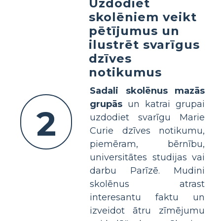
Uzdodiet
skolēniem veikt
pētījumus un
ilustrēt svarīgus
dzīves
notikumus
Sadali skolēnus mazās
grupās
un katrai grupai
2
uzdodiet svarīgu Marie
Curie dzīves notikumu,
piemēram, bērnību,
universitātes studijas vai
darbu Parīzē. Mudini
skolēnus atrast
interesantu faktu un
izveidot ātru zīmējumu