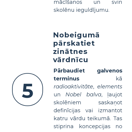
mācīšanos un svin
skolēnu ieguldījumu.
Nobeigumā
pārskatiet
zinātnes
vārdnīcu
Pārbaudiet galvenos
terminus
kā
5
radioaktivitāte
,
elements
un
Nobel balva
, ļaujot
skolēniem saskaņot
definīcijas vai izmantot
katru vārdu teikumā. Tas
stiprina koncepcijas no