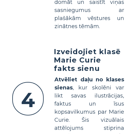
domāt un saistīt viņas
sasniegumus ar
plašākām vēstures un
zinātnes tēmām.
Izveidojiet klasē
Marie Curie
fakts sienu
Atvēliet daļu no klases
sienas
, kur skolēni var
4
likt savas ilustrācijas,
faktus un īsus
kopsavilkumus par Marie
Curie. Šis vizuālais
attēlojums stiprina