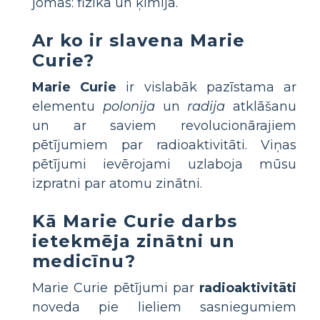
jomās: fizikā un ķīmijā.
Ar ko ir slavena Marie
Curie?
Marie Curie
ir vislabāk pazīstama ar
elementu
polonija
un
radija
atklāšanu
un ar saviem revolucionārajiem
pētījumiem par radioaktivitāti. Viņas
pētījumi ievērojami uzlaboja mūsu
izpratni par atomu zinātni.
Kā Marie Curie darbs
ietekmēja zinātni un
medicīnu?
Marie Curie pētījumi par
radioaktivitāti
noveda pie lieliem sasniegumiem