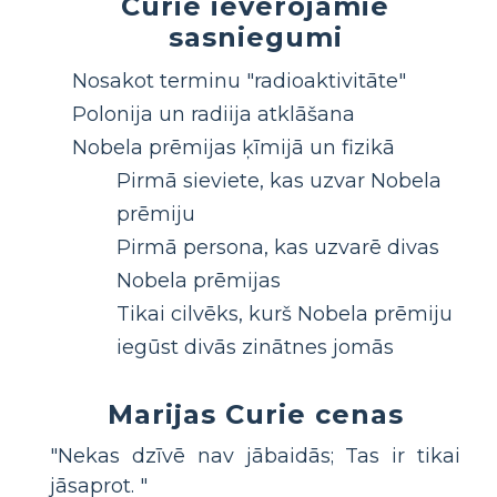
Curie ievērojamie
sasniegumi
Nosakot terminu "radioaktivitāte"
Polonija un radiija atklāšana
Nobela prēmijas ķīmijā un fizikā
Pirmā sieviete, kas uzvar Nobela
prēmiju
Pirmā persona, kas uzvarē divas
Nobela prēmijas
Tikai cilvēks, kurš Nobela prēmiju
iegūst divās zinātnes jomās
Marijas Curie cenas
"Nekas dzīvē nav jābaidās; Tas ir tikai
jāsaprot. "