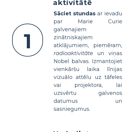
aktivitātē
Sāciet stundas
ar ievadu
par Marie Curie
galvenajiem
1
zinātniskajiem
atklājumiem, piemēram,
radioaktivitāte
un viņas
Nobel balvas. Izmantojiet
vienkāršu laika līnijas
vizuālo attēlu uz tāfeles
vai projektora, lai
uzsvērtu galvenos
datumus un
sasniegumus.