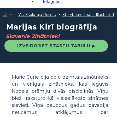
Ielogoties
Visi Skolotāju Resursi
Storyboard That ir Illustrated 
Marijas Kirī biogrāfija
Slavenie Zinātnieki
IZVEIDOJIET STĀSTU TABULU ▶
Marie Curie bija poļu dzimtais zinātnieks
un vienīgais zinātnieks, kas ieguvis
Nobela prēmiju divās disciplīnās. Viņu
bieži raksturo kā visieelākošo zinātnes
sievieti. Viņa daudzus gadus pavadīja
neticamus atklājumus par