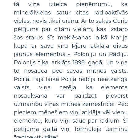
tā viņa izteica pieņēmumu, ka
minerālvielas satur citas radioaktīvās
vielas, nevis tikai urānu. Ar to sākās Curie
pētījums par citām vielām, kas izstaro
šos starus. Šīs meklēšanas laikā Marija
kopā ar savu vīru Pjēru atklāja divus
jaunus elementus - Poloniju un Rādiju.
Polonijs tika atklāts 1898. gadā, un viņa
to nosauca pēc savas mītnes valsts,
Polijā. Tajā laikā Polija nebija neatkarīga
valsts, viņa cerēja, ka elementa
nosaukšana var palīdzēt pievērst
uzmanību viņas mītnes zemestrīcei. Pēc
pieciem mēnešiem viņi atklāja vēl vienu
elementu, kuru viņi sauc par radium. Šī
pētījuma gaitā viņi formulēja terminu
"radioaktivitāte".