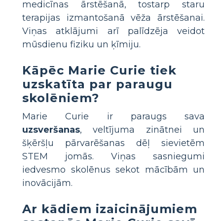
medicīnas ārstēšanā, tostarp staru
terapijas izmantošanā vēža ārstēšanai.
Viņas atklājumi arī palīdzēja veidot
mūsdienu fiziku un ķīmiju.
Kāpēc Marie Curie tiek
uzskatīta par paraugu
skolēniem?
Marie Curie ir paraugs sava
uzsveršanas
, veltījuma zinātnei un
šķēršļu pārvarēšanas dēļ sievietēm
STEM jomās. Viņas sasniegumi
iedvesmo skolēnus sekot mācībām un
inovācijām.
Ar kādiem izaicinājumiem