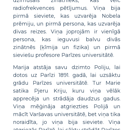
dzimušais zinātnieks, kas veic
radiofrekvences pētījumus. Viņa bija
pirmā sieviete, kas uzvarēja Nobela
prēmiju, un pirmā persona, kas uzvarēja
divas reizes. Viņa joprojām ir vienīgā
persona, kas ieguvusi balvu divās
zinātnēs (ķīmija un fizika) un pirmā
sieviešu profesore Parīzes universitātē.
Marija atstāja savu dzimto Poliju, lai
dotos uz Parīzi 1891. gadā, lai uzsāktu
grādu Parīzes universitātē. Tur Marie
satika Pjeru Kriju, kuru viņa vēlāk
apprecēja un strādāja daudzus gadus.
Viņa mēģināja atgriezties Polijā un
mācīt Varšavas universitātē, bet viņa tika
noraidīta, jo viņa bija sieviete. Viņa