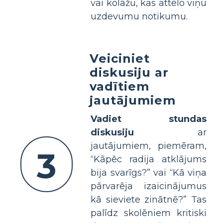
vai kolāžu, kas attēlo viņu
uzdevumu notikumu.
Veiciniet
diskusiju ar
vadītiem
jautājumiem
Vadiet stundas
diskusiju
ar
jautājumiem, piemēram,
3
“Kāpēc radija atklājums
bija svarīgs?” vai “Kā viņa
pārvarēja izaicinājumus
kā sieviete zinātnē?” Tas
palīdz skolēniem kritiski