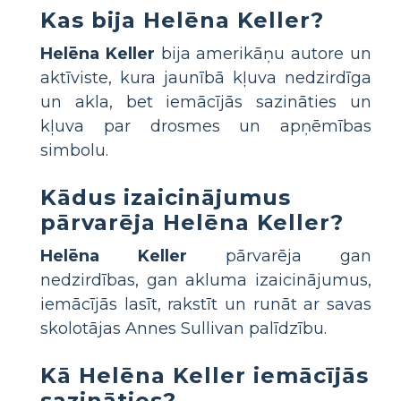
Kas bija Helēna Keller?
Helēna Keller
bija amerikāņu autore un
aktīviste, kura jaunībā kļuva nedzirdīga
un akla, bet iemācījās sazināties un
kļuva par drosmes un apņēmības
simbolu.
Kādus izaicinājumus
pārvarēja Helēna Keller?
Helēna Keller
pārvarēja gan
nedzirdības, gan akluma izaicinājumus,
iemācījās lasīt, rakstīt un runāt ar savas
skolotājas Annes Sullivan palīdzību.
Kā Helēna Keller iemācījās
sazināties?