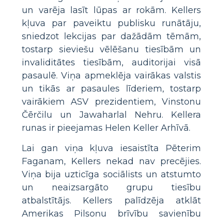
un varēja lasīt lūpas ar rokām. Kellers
kļuva par paveiktu publisku runātāju,
sniedzot lekcijas par dažādām tēmām,
tostarp sieviešu vēlēšanu tiesībām un
invaliditātes tiesībām, auditorijai visā
pasaulē. Viņa apmeklēja vairākas valstis
un tikās ar pasaules līderiem, tostarp
vairākiem ASV prezidentiem, Vinstonu
Čērčilu un Jawaharlal Nehru. Kellera
runas ir pieejamas Helen Keller Arhīvā.
Lai gan viņa kļuva iesaistīta Pēterim
Faganam, Kellers nekad nav precējies.
Viņa bija uzticīga sociālists un atstumto
un neaizsargāto grupu tiesību
atbalstītājs. Kellers palīdzēja atklāt
Amerikas Pilsoņu brīvību savienību