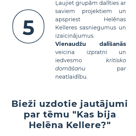
Ļaujiet grupām dalīties ar
saviem projektiem un
5
apspriest Helēnas
Kelleres sasniegumus un
izaicinājumus.
Vienaudžu dalīšanās
veicina izpratni un
iedvesmo
kritisko
domāšanu
par
neatlaidību.
Bieži uzdotie jautājumi
par tēmu "Kas bija
Helēna Kellere?"