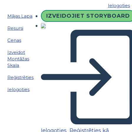
Ielogoties
IZVEIDOJIET STORYBOARD
Mājas Lapa
Resursi
Cenas
Izveidot
Montāžas
Skala
Reģistrēties
Ielogoties
Ielogoties
Reģistrēties kā