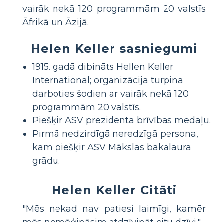
vairāk nekā 120 programmām 20 valstīs
Āfrikā un Āzijā.
Helen Keller sasniegumi
1915. gadā dibināts Hellen Keller
International; organizācija turpina
darboties šodien ar vairāk nekā 120
programmām 20 valstīs.
Piešķir ASV prezidenta brīvības medaļu.
Pirmā nedzirdīgā neredzīgā persona,
kam piešķir ASV Mākslas bakalaura
grādu.
Helen Keller Citāti
"Mēs nekad nav patiesi laimīgi, kamēr
mēs nemēģināsim atdzīvināt citu dzīvi."