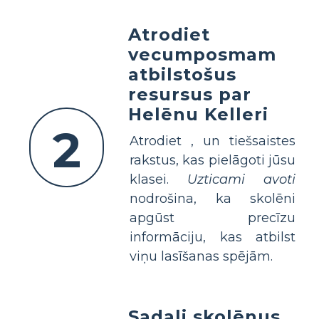
Atrodiet
vecumposmam
atbilstošus
resursus par
Helēnu Kelleri
2
Atrodiet
, un tiešsaistes
rakstus, kas pielāgoti jūsu
klasei.
Uzticami avoti
nodrošina, ka skolēni
apgūst precīzu
informāciju, kas atbilst
viņu lasīšanas spējām.
Sadali skolēnus