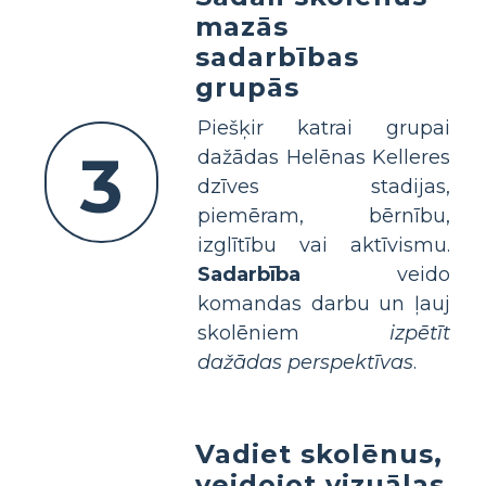
mazās
sadarbības
grupās
Piešķir katrai grupai
3
dažādas Helēnas Kelleres
dzīves stadijas,
piemēram, bērnību,
izglītību vai aktīvismu.
Sadarbība
veido
komandas darbu un ļauj
skolēniem
izpētīt
dažādas perspektīvas
.
Vadiet skolēnus,
veidojot vizuālas