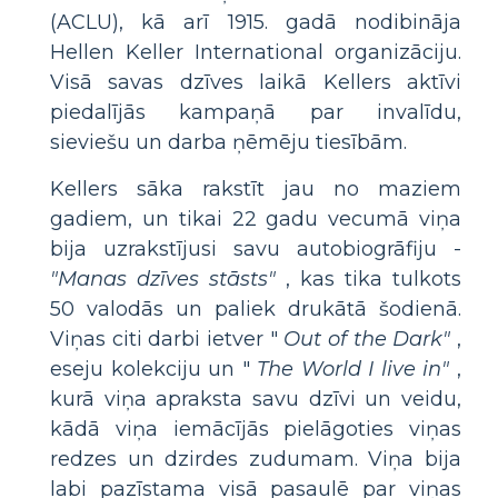
(ACLU), kā arī 1915. gadā nodibināja
Hellen Keller International organizāciju.
Visā savas dzīves laikā Kellers aktīvi
piedalījās kampaņā par invalīdu,
sieviešu un darba ņēmēju tiesībām.
Kellers sāka rakstīt jau no maziem
gadiem, un tikai 22 gadu vecumā viņa
bija uzrakstījusi savu autobiogrāfiju -
"Manas dzīves stāsts"
, kas tika tulkots
50 valodās un paliek drukātā šodienā.
Viņas citi darbi ietver "
Out of the Dark"
,
eseju kolekciju un "
The World I live in"
,
kurā viņa apraksta savu dzīvi un veidu,
kādā viņa iemācījās pielāgoties viņas
redzes un dzirdes zudumam. Viņa bija
labi pazīstama visā pasaulē par viņas