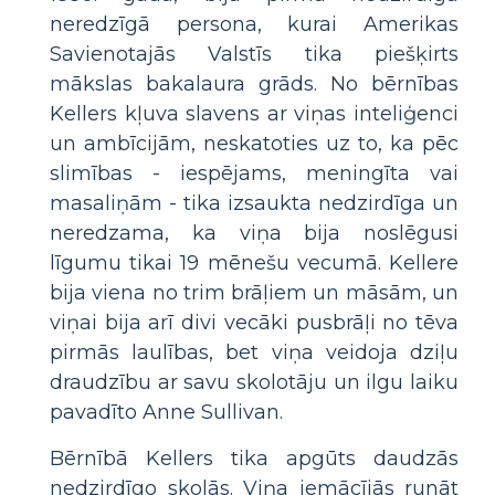
neredzīgā persona, kurai Amerikas
Savienotajās Valstīs tika piešķirts
mākslas bakalaura grāds. No bērnības
Kellers kļuva slavens ar viņas inteliģenci
un ambīcijām, neskatoties uz to, ka pēc
slimības - iespējams, meningīta vai
masaliņām - tika izsaukta nedzirdīga un
neredzama, ka viņa bija noslēgusi
līgumu tikai 19 mēnešu vecumā. Kellere
bija viena no trim brāļiem un māsām, un
viņai bija arī divi vecāki pusbrāļi no tēva
pirmās laulības, bet viņa veidoja dziļu
draudzību ar savu skolotāju un ilgu laiku
pavadīto Anne Sullivan.
Bērnībā Kellers tika apgūts daudzās
nedzirdīgo skolās. Viņa iemācījās runāt