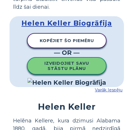
līdz šai dienai.
Helen Keller Biogrāfija
KOPĒJIET ŠO PIEMĒRU
— OR —
IZVEIDOJIET SAVU
STĀSTU PLĀNU
Vairāk Iespēju
Helen Keller
Helēna Kellere, kura dzimusi Alabama
1880. gadā, bija pirmā nedzirdīgā