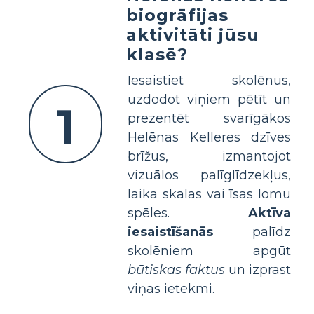
biogrāfijas
aktivitāti jūsu
klasē?
Iesaistiet skolēnus,
uzdodot viņiem pētīt un
1
prezentēt svarīgākos
Helēnas Kelleres dzīves
brīžus, izmantojot
vizuālos palīglīdzekļus,
laika skalas vai īsas lomu
spēles.
Aktīva
iesaistīšanās
palīdz
skolēniem apgūt
būtiskas faktus
un izprast
viņas ietekmi.