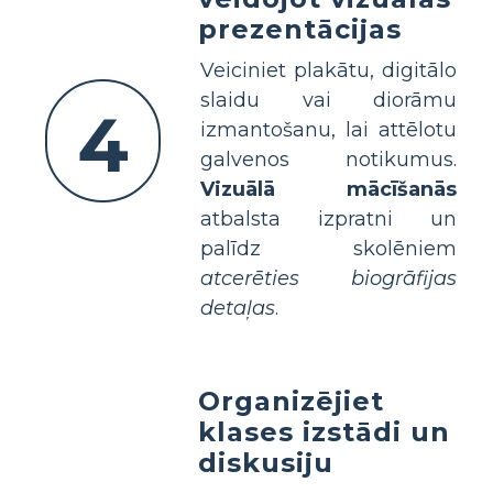
prezentācijas
Veiciniet plakātu, digitālo
slaidu vai diorāmu
4
izmantošanu, lai attēlotu
galvenos notikumus.
Vizuālā mācīšanās
atbalsta izpratni un
palīdz skolēniem
atcerēties biogrāfijas
detaļas
.
Organizējiet
klases izstādi un
diskusiju