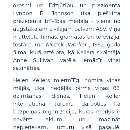
drosmi un līdzjūtību, un prezidenta
Lyndon B. Johnson tika piešķirta
prezidenta brīvības medaļa - viena no
augstākajām civilajām balvām ASV. Viņa
ir attēlota filmas, grāmatas un televīzijā,
tostarp
The Miracle Worker
, 1962. gada
filma, kurā attēlota, kā Kellera skolotāja
Anne Sullivan varēja iemācīt viņai
sazināties.
Helen Kellers miermīlīgi nomira viņas
mājās, tikai nedēļās pirms viņas 88.
dzimšanas dienas. Helen Keller
International turpina darboties kā
bezpeļņas organizācija, kuras mērķis ir
novērst aklumu un mazināt
nepietiekamu uzturu visā pasaulē,