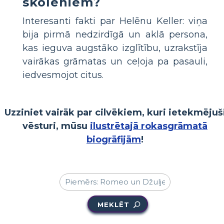
skolēniem?
Interesanti fakti par Helēnu Keller: viņa
bija pirmā nedzirdīgā un aklā persona,
kas ieguva augstāko izglītību, uzrakstīja
vairākas grāmatas un ceļoja pa pasauli,
iedvesmojot citus.
Uzziniet vairāk par cilvēkiem, kuri ietekmējuš
vēsturi, mūsu
ilustrētajā rokasgrāmatā
biogrāfijām
!
MEKLĒT