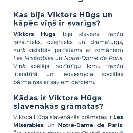
Kas bija Viktors Hūgs un
kāpēc viņš ir svarīgs?
Viktors Hūgs
bija slavens franču
rakstnieks, dzejnieks un dramaturgs,
kurš vislabāk pazīstams ar romāniem
Les Misérables
un
Notre-Dame de Paris
.
Viņš spēlēja nozīmīgu lomu franču
literatūrā un iedvesmoja sociālas
pārmaiņas ar saviem darbiem.
Kādas ir Viktora Hūga
slavenākās grāmatas?
Viktora Hūga slavenākās grāmatas ir
Les
Misérables
un
Notre-Dame de Paris
.