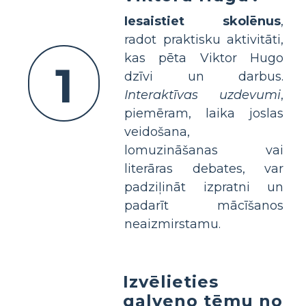
Iesaistiet skolēnus
,
radot praktisku aktivitāti,
kas pēta Viktor Hugo
1
dzīvi un darbus.
Interaktīvas uzdevumi
,
piemēram, laika joslas
veidošana,
lomuzināšanas vai
literāras debates, var
padziļināt izpratni un
padarīt mācīšanos
neaizmirstamu.
Izvēlieties
galveno tēmu no