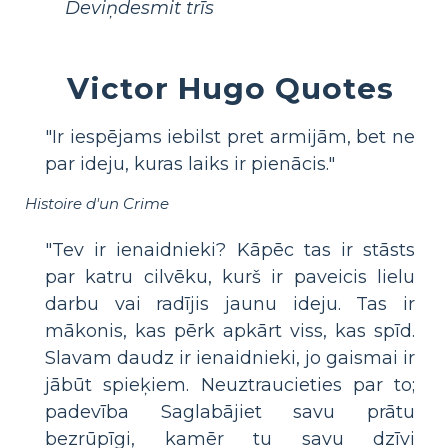
Deviņdesmit trīs
Victor Hugo Quotes
"Ir iespējams iebilst pret armijām, bet ne
par ideju, kuras laiks ir pienācis."
Histoire d'un Crime
"Tev ir ienaidnieki? Kāpēc tas ir stāsts
par katru cilvēku, kurš ir paveicis lielu
darbu vai radījis jaunu ideju. Tas ir
mākonis, kas pērk apkārt viss, kas spīd.
Slavam daudz ir ienaidnieki, jo gaismai ir
jābūt spieķiem. Neuztraucieties par to;
padevība Saglabājiet savu prātu
bezrūpīgi, kamēr tu savu dzīvi