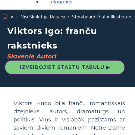
Ielogoties
Visi Skolotāju Resursi
Storyboard That ir Illustrated 
Viktors Igo: franču
rakstnieks
Slavenie Autori
IZVEIDOJIET STĀSTU TABULU ▶
Viktors Hugo bija franču romantiskais
dzejnieks, autors, dramaturgs un
politiķis. Viņš ir vislabāk pazīstams ar
saviem diviem romāniem: Notre-Dame