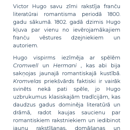
Victor Hugo savu zīmi rakstīja franču
literatūrai romantisma periodā 1800.
gadu sākumā. 1802. gadā dzimis Hugo
kļuva par vienu no ievērojamākajiem
franču vēstures dzejniekiem un
autoriem.
Hugo vispirms iezīmēja ar spēlēm
Cromwell
un
Hermani
, kas abi bija
sakņojas jaunajā romantiskajā kustībā.
Kromvelas
priekšvārds faktiski ir vairāk
svinēts nekā pati spēle, jo Hugo
uzbrukumus klasiskajām tradīcijām, kas
daudzus gadus dominēja literatūrā un
drāmā, radot kaujas saucienu par
romantiskiem rakstniekiem un iedibinot
jaunu rakstīšanas, domāšanas un