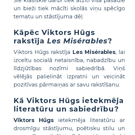
Šie klasiskie darbi tiek atzīti visā pasaulē
un bieži tiek mācīti skolās viņu spēcīgo
tematu un stāstījuma dēļ.
Kāpēc Viktors Hūgs
rakstīja
Les Misérables
?
Viktors Hūgs rakstīja
Les Misérables
, lai
izceltu socialā netaisnība, nabadzību un
līdzjūtības nozīmi sabiedrībā. Viņš
vēlējās palielināt izpratni un veicināt
pozitīvas pārmaiņas ar savu rakstīšanu.
Kā Viktors Hūgs ietekmēja
literatūru un sabiedrību?
Viktors Hūgs
ietekmēja literatūru ar
drosmīgu stāstījumu, poētisku stilu un