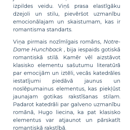
izpildes veidu. Viņš prasa elastīgāku
dzejoli un stilu, pievēršot uzmanību
emocionālajam un skaistumam, kas ir
romantisma standarts.
Viņa pirmais nozīmīgais romāns,
Notre-
Dame Hunchback
, bija iespaids gotiskā
romantiskā stilā. Kamēr vēl aizstāvot
klasisko elementu sašutumu literatūrā
par emocijām un iztēli, vecās katedrāles
iestatījumi piedāvā jaunus un
noslēpumainus elementus, kas piekļūst
jaunajam gotikas rakstīšanas stilam.
Padarot katedrāli par galveno uzmanību
romānā, Hugo liecina, ka pat klasisko
elementus var atjaunot un pārskatīt
romantiskā rakstībā.