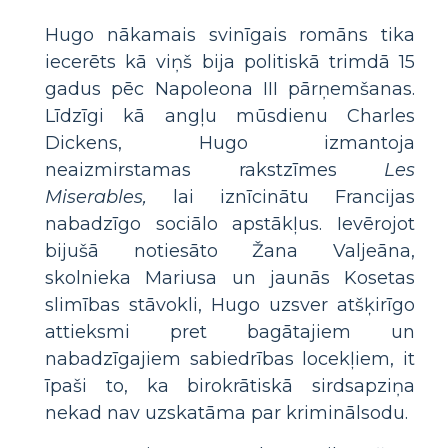
Hugo nākamais svinīgais romāns tika
iecerēts kā viņš bija politiskā trimdā 15
gadus pēc Napoleona III pārņemšanas.
Līdzīgi kā angļu mūsdienu Charles
Dickens, Hugo izmantoja
neaizmirstamas rakstzīmes
Les
Miserables,
lai iznīcinātu Francijas
nabadzīgo sociālo apstākļus. Ievērojot
bijušā notiesāto Žana Valjeāna,
skolnieka Mariusa un jaunās Kosetas
slimības stāvokli, Hugo uzsver atšķirīgo
attieksmi pret bagātajiem un
nabadzīgajiem sabiedrības locekļiem, it
īpaši to, ka birokrātiskā sirdsapziņa
nekad nav uzskatāma par kriminālsodu.