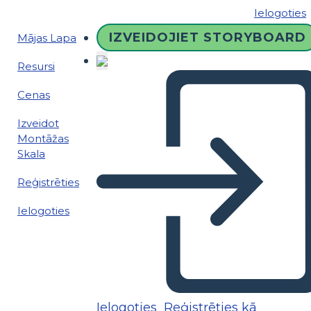
Ielogoties
IZVEIDOJIET STORYBOARD
Mājas Lapa
Resursi
Cenas
Izveidot
Montāžas
Skala
Reģistrēties
Ielogoties
Ielogoties
Reģistrēties kā