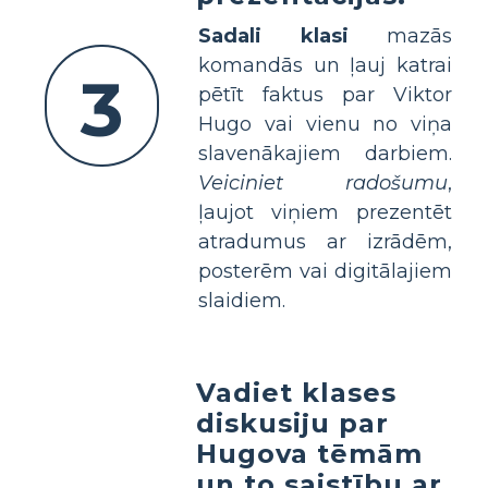
Sadali klasi
mazās
komandās un ļauj katrai
3
pētīt faktus par Viktor
Hugo vai vienu no viņa
slavenākajiem darbiem.
Veiciniet radošumu
,
ļaujot viņiem prezentēt
atradumus ar izrādēm,
posterēm vai digitālajiem
slaidiem.
Vadiet klases
diskusiju par
Hugova tēmām
un to saistību ar