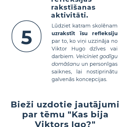
rakstīšanas
aktivitāti.
Lūdziet katram skolēnam
5
uzrakstīt īsu refleksiju
par to, ko viņi uzzināja no
Viktor Hugo dzīves vai
darbiem.
Veiciniet godīgu
domāšanu
un personīgas
saiknes, lai nostiprinātu
galvenās koncepcijas.
Bieži uzdotie jautājumi
par tēmu "Kas bija
Viktors Igo?"