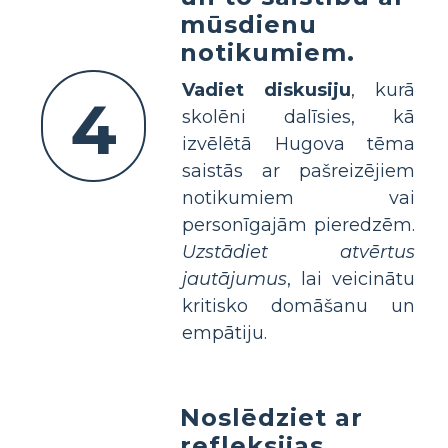
mūsdienu
notikumiem.
Vadiet diskusiju
, kurā
4
skolēni dalīsies, kā
izvēlētā Hugova tēma
saistās ar pašreizējiem
notikumiem vai
personīgajām pieredzēm.
Uzstādiet atvērtus
jautājumus
, lai veicinātu
kritisko domāšanu un
empātiju.
Noslēdziet ar
refleksijas