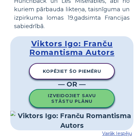
Hunchback un Les Miserables, abi no
kuriem pārbauda likteņa, taisnīguma un
izpirkuma lomas 19.gadsimta Francijas
sabiedrībā.
Viktors Igo: Franču
Romantisma Autors
KOPĒJIET ŠO PIEMĒRU
— OR —
IZVEIDOJIET SAVU
STĀSTU PLĀNU
Vairāk Iespēju