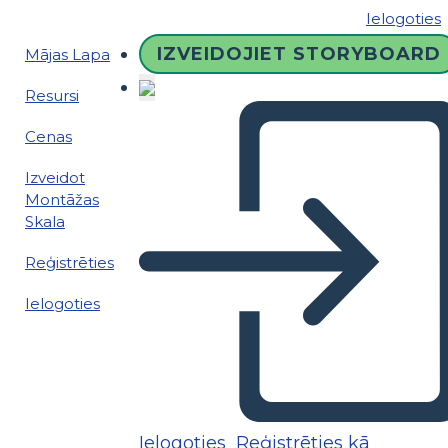
Ielogoties
IZVEIDOJIET STORYBOARD
Mājas Lapa
Resursi
Cenas
Izveidot
Montāžas
Skala
Reģistrēties
Ielogoties
Ielogoties
Reģistrēties kā