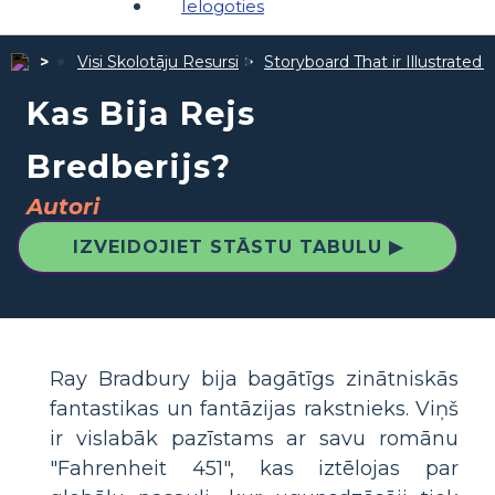
Ielogoties
Visi Skolotāju Resursi
Storyboard That ir Illustrated 
Kas Bija Rejs
Bredberijs?
Autori
IZVEIDOJIET STĀSTU TABULU ▶
Ray Bradbury bija bagātīgs zinātniskās
fantastikas un fantāzijas rakstnieks. Viņš
ir vislabāk pazīstams ar savu romānu
"Fahrenheit 451", kas iztēlojas par