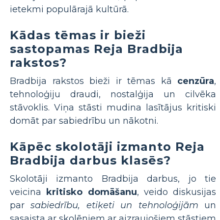
ietekmi populārajā kultūrā.
Kādas tēmas ir bieži
sastopamas Reja Bradbija
rakstos?
Bradbija rakstos bieži ir tēmas kā
cenzūra
,
tehnoloģiju draudi, nostalģija un cilvēka
stāvoklis. Viņa stāsti mudina lasītājus kritiski
domāt par sabiedrību un nākotni.
Kāpēc skolotāji izmanto Reja
Bradbija darbus klasēs?
Skolotāji izmanto Bradbija darbus, jo tie
veicina
kritisko domāšanu
, veido diskusijas
par
sabiedrību, etiķeti un tehnoloģijām
un
sasaista ar skolēniem ar aizraujošiem stāstiem