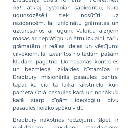
451"
atklāj dystopian sabiedrību, kurā
ugunsdzēsēji tiek nosūtīti uz
rezidencēm, lai iznīcinātu grāmatas un
uzturēšanos ar uguni. Valdība aizņem
masas ar neprātīgu un ātru izklaidi, taču
grāmatām ir reālas idejas un vēstījumi
cilvēkiem, lai izvairītos no tādām pašām
kļūdām pagātnē. Domāšanas kontroles
un bezmiega izklaides bīstamība ir
Bradbury misionārās pasaules centrs,
tāpat kā citi tā laika rakstnieki, kuri
pameta Otrā pasaules karā un nonākuši
karā starp cīņām ideoloģiju divu
pasaules lielāko spēku vidū.
Bradbury nākotnes redzējumi, šķiet, ir
pielīdzināmi mūsdienu standartiem,