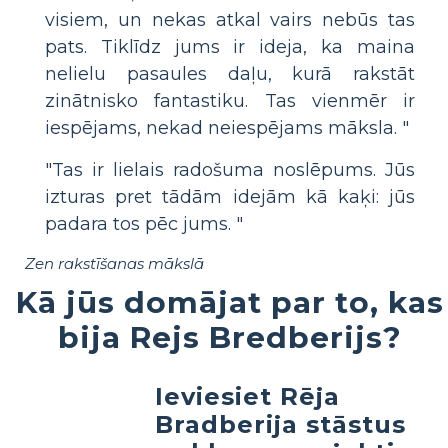
visiem, un nekas atkal vairs nebūs tas
pats. Tiklīdz jums ir ideja, ka maina
nelielu pasaules daļu, kurā rakstāt
zinātnisko fantastiku. Tas vienmēr ir
iespējams, nekad neiespējams māksla. "
"Tas ir lielais radošuma noslēpums. Jūs
izturas pret tādām idejām kā kaķi: jūs
padara tos pēc jums. "
Zen rakstīšanas mākslā
Kā jūs domājat par to, kas
bija Rejs Bredberijs?
Ieviesiet Rēja
Bradberija stāstus