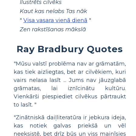
Ilustrēts cilvēks
Kaut kas nelabs Tas nāk
"
Visa vasara vienā dienā
"
Zen rakstīšanas mākslā
Ray Bradbury Quotes
"Mūsu valstī problēma nav ar grāmatām,
kas tiek aizliegtas, bet ar cilvēkiem, kuri
vairs nelasa lasīt ... Jums nav jāuzglabā
grāmatas, lai iznīcinātu kultūru.
Vienkārši piespiediet cilvēkus pārtraukt
to lasīt. "
"Zinātniskā daiļliteratūra ir jebkura ideja,
kas notiek galvas priekšā un vēl
neeksistē, bet drīz būs un viss mainīsies