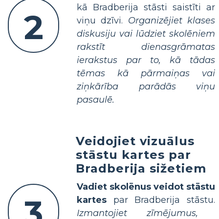
kā Bradberija stāsti saistīti ar
2
viņu dzīvi.
Organizējiet klases
diskusiju vai lūdziet skolēniem
rakstīt dienasgrāmatas
ierakstus par to, kā tādas
tēmas kā pārmaiņas vai
ziņkārība parādās viņu
pasaulē.
Veidojiet vizuālus
stāstu kartes par
Bradberija sižetiem
Vadiet skolēnus veidot stāstu
3
kartes
par Bradberija stāstu.
Izmantojiet zīmējumus,