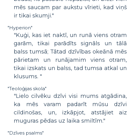
mēs saucam par aukstu vīrieti, kad viņš
ir tikai skumji."
"Hyperion"
"Kuģi, kas iet naktī, un runā viens otram
garām, tikai parādīts signāls un tālā
balss tumsā; Tātad dzīvības okeānā mēs
pārietam un runājamim viens otram,
tikai izskats un balss, tad tumsa atkal un
klusums. "
"Teoloģijas skola"
"Lielo cilvēku dzīvi visi mums atgādina,
ka mēs varam padarīt mūsu dzīvi
cildinošas, un, izkāpjot, atstājiet aiz
muguras pēdas uz laika smiltīm."
"Dzīves psalms"