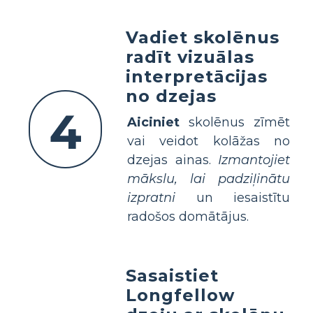
Vadiet skolēnus
radīt vizuālas
interpretācijas
no dzejas
4
Aiciniet
skolēnus zīmēt
vai veidot kolāžas no
dzejas ainas.
Izmantojiet
mākslu, lai padziļinātu
izpratni
un iesaistītu
radošos domātājus.
Sasaistiet
Longfellow