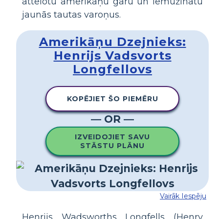
attēlotu amerikāņu garu un iemūžinātu
jaunās tautas varoņus.
Amerikāņu Dzejnieks:
Henrijs Vadsvorts
Longfellovs
KOPĒJIET ŠO PIEMĒRU
— OR —
IZVEIDOJIET SAVU
STĀSTU PLĀNU
Vairāk Iespēju
Henrijs Wadsworths Longfells (Henry