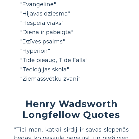
"Evangeline"
"Hijavas dziesma"
"Hespera vraks"
"Diena ir pabeigta"
"Dzīves psalms"
"Hyperion"
"Tide pieaug, Tide Falls"
"Teoloģijas skola"
"Ziemassvētku zvani"
Henry Wadsworth
Longfellow Quotes
"Tici man, katrai sirdij ir savas slepenās
bēdas, ko pasaule nepazīst, un bieži vien