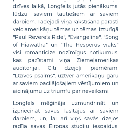
dzīves laikā, Longfells jutās pienākums,
lūdzu, saviem tautiešiem ar saviem
darbiem. Tādējādi viņa rakstīšana parasti
veic amerikāņu tēmas un tēmas. Izturīgā
"Paul Revere's Ride", "Evangeline", "Song
of Hiawatha" un "The Hesperus vraks"
visi romanticize nozīmīgus notikumus,
kas pazīstami viņa Ziemeļamerikas
auditorijai. Citi dzejoļi, piemēram,
"Dzīves psalms", uztver amerikāņu garu
ar saviem pacilājošajiem vēstījumiem un
aicinājumu uz triumfu par neveiksmi.
Longfels mēģināja uzmundrināt un
izpriecināt savus lasītājus ar saviem
darbiem, un, lai arī viņš savās dzejos
radīja savas Eiropas studiju iespaidus,