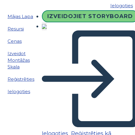
Ielogoties
IZVEIDOJIET STORYBOARD
Mājas Lapa
Resursi
Cenas
Izveidot
Montāžas
Skala
Reģistrēties
Ielogoties
Ielogoties
Reģistrēties kā