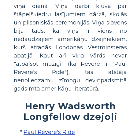
viņa dienā. Viņa darbi kļuva par
štāpeļšķiedru lasījumiem dārzā, skolās
un pilsoniskās ceremonijās. Viņa slavens
bija tāds, ka viņš ir viens no
nedaudzajiem amerikāņu dzejniekiem,
kurš atradās Londonas Vestminsteras
abatijā. Kaut arī viņa vārds nevar
"atbalsot mūžīgi" (kā Revere ir "Paul
Revere's Ride"), tas atstāja
nenoliedzamu zīmogu deviņpadsmitā
gadsimta amerikāņu literatūrā.
Henry Wadsworth
Longfellow dzejoļi
"
Paul Revere's Ride
"