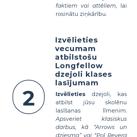
faktiem vai attēliem
, lai
rosinātu ziņkārību.
Izvēlieties
vecumam
atbilstošu
Longfellow
dzejoli klases
lasījumam
2
Izvēlieties
dzejoli, kas
atbilst jūsu skolēnu
lasīšanas līmenim.
Apsveriet klasiskus
darbus, kā “Arrows un
dziesma” vai “Pol Revera