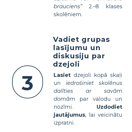
brauciens”
2.–8. klases
skolēniem.
Vadiet grupas
lasījumu un
diskusiju par
dzejoli
3
Lasiet
dzejoli kopā skaļi
un
iedrošiniet skolēnus
dalīties ar savām
domām
par valodu un
nozīmi.
Uzdodiet
jautājumus
, lai veicinātu
izpratni.