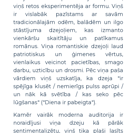
viņš retos eksperimentēja ar formu. Viņš
ir vislabāk pazīstams ar savām
tradicionālajām odēm, balādēm un ilgo
stāstījuma dzejoļiem, kas izmanto
vienkāršu skaitītāju un patīkamus
romānus. Viņa romantiskie dzejoļi laud
patriotiskus un ģimenes vērtus,
vienlaikus veicinot pacietības, smago
darbu, uzticību un drosmi. Pēc viņa paša
vārdiem viņš uzskatīja, ka dzeja "ir
spējīga klusēt / nemierīgs pulss aprūpi /
un nāk kā svētība / kas seko pēc
lūgšanas" ("Diena ir pabeigta").
Kamēr vairāk moderna auditorija ir
noraidījusi viņa dzeju kā pārāk
sentimentalizētu, viņš tika plaši lasīts