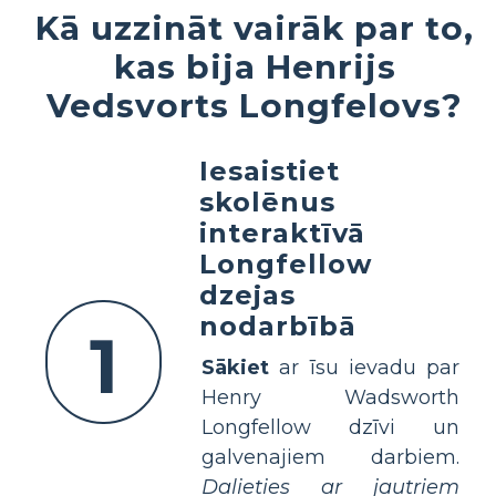
Kā uzzināt vairāk par to,
kas bija Henrijs
Vedsvorts Longfelovs?
Iesaistiet
skolēnus
interaktīvā
Longfellow
dzejas
nodarbībā
1
Sākiet
ar īsu ievadu par
Henry Wadsworth
Longfellow dzīvi un
galvenajiem darbiem.
Dalieties ar jautriem