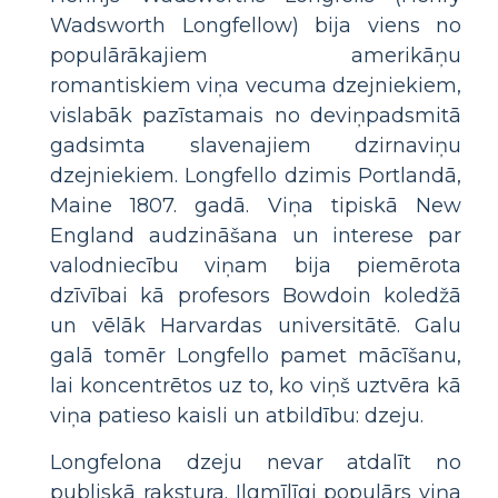
Wadsworth Longfellow) bija viens no
populārākajiem amerikāņu
romantiskiem viņa vecuma dzejniekiem,
vislabāk pazīstamais no deviņpadsmitā
gadsimta slavenajiem dzirnaviņu
dzejniekiem. Longfello dzimis Portlandā,
Maine 1807. gadā. Viņa tipiskā New
England audzināšana un interese par
valodniecību viņam bija piemērota
dzīvībai kā profesors Bowdoin koledžā
un vēlāk Harvardas universitātē. Galu
galā tomēr Longfello pamet mācīšanu,
lai koncentrētos uz to, ko viņš uztvēra kā
viņa patieso kaisli un atbildību: dzeju.
Longfelona dzeju nevar atdalīt no
publiskā rakstura. Ilgmīlīgi populārs viņa