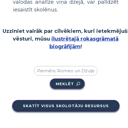
valodas analīze viņa dzejā, var palīdzēt
iesaistīt skolēnus.
Uzziniet vairāk par cilvēkiem, kuri ietekmējuš
vēsturi, mūsu
ilustrētajā rokasgrāmatā
biogrāfijām
!
MEKLĒT
SKATĪT VISUS SKOLOTĀJU RESURSUS