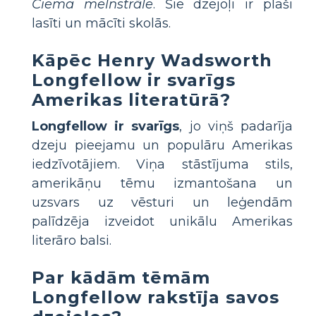
Ciema melnstrāle
. Šie dzejoļi ir plaši
lasīti un mācīti skolās.
Kāpēc Henry Wadsworth
Longfellow ir svarīgs
Amerikas literatūrā?
Longfellow ir svarīgs
, jo viņš padarīja
dzeju pieejamu un populāru Amerikas
iedzīvotājiem. Viņa stāstījuma stils,
amerikāņu tēmu izmantošana un
uzsvars uz vēsturi un leģendām
palīdzēja izveidot unikālu Amerikas
literāro balsi.
Par kādām tēmām
Longfellow rakstīja savos