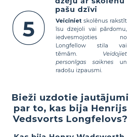
dzeju ar skolēnu
pašu dzīvi
5
Veiciniet
skolēnus rakstīt
īsu dzejoli vai pārdomu,
iedvesmojoties no
Longfellow stila vai
tēmām.
Veidojiet
personīgas saiknes
un
radošu izpausmi.
Bieži uzdotie jautājumi
par to, kas bija Henrijs
Vedsvorts Longfelovs?
Kas bija Henry Wadsworth