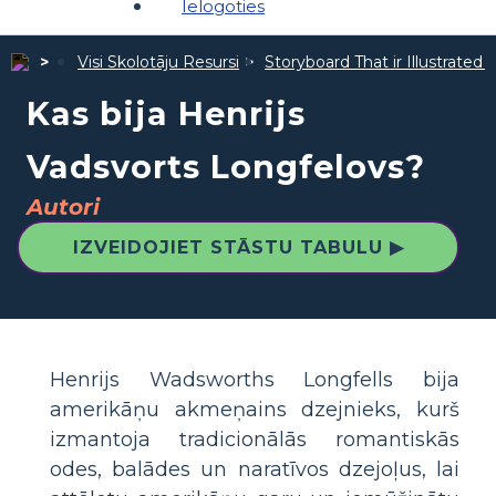
Ielogoties
Visi Skolotāju Resursi
Storyboard That ir Illustrated 
Kas bija Henrijs
Vadsvorts Longfelovs?
Autori
IZVEIDOJIET STĀSTU TABULU ▶
Henrijs Wadsworths Longfells bija
amerikāņu akmeņains dzejnieks, kurš
izmantoja tradicionālās romantiskās
odes, balādes un naratīvos dzejoļus, lai