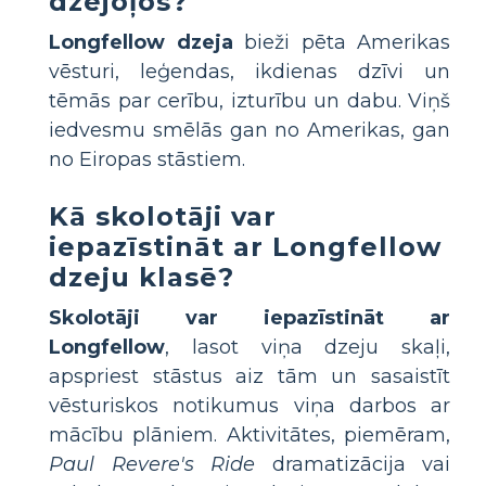
dzejoļos?
Longfellow dzeja
bieži pēta Amerikas
vēsturi, leģendas, ikdienas dzīvi un
tēmās par cerību, izturību un dabu. Viņš
iedvesmu smēlās gan no Amerikas, gan
no Eiropas stāstiem.
Kā skolotāji var
iepazīstināt ar Longfellow
dzeju klasē?
Skolotāji var iepazīstināt ar
Longfellow
, lasot viņa dzeju skaļi,
apspriest stāstus aiz tām un sasaistīt
vēsturiskos notikumus viņa darbos ar
mācību plāniem. Aktivitātes, piemēram,
Paul Revere's Ride
dramatizācija vai