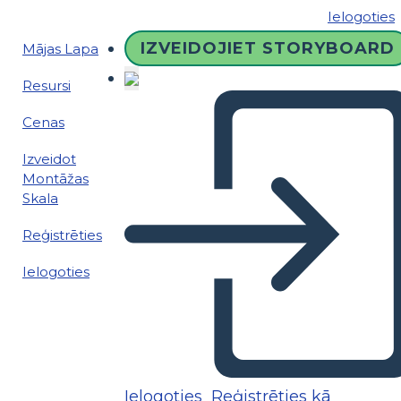
Ielogoties
IZVEIDOJIET STORYBOARD
Mājas Lapa
Resursi
Cenas
Izveidot
Montāžas
Skala
Reģistrēties
Ielogoties
Ielogoties
Reģistrēties kā