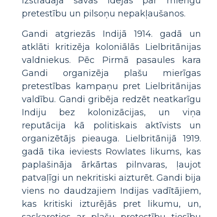
izstrādāja savas idejas par mierīgu
pretestību un pilsoņu nepakļaušanos.
Gandi atgriezās Indijā 1914. gadā un
atklāti kritizēja koloniālās Lielbritānijas
valdniekus. Pēc Pirmā pasaules kara
Gandi organizēja plašu mierīgas
pretestības kampaņu pret Lielbritānijas
valdību. Gandi gribēja redzēt neatkarīgu
Indiju bez kolonizācijas, un viņa
reputācija kā politiskais aktīvists un
organizētājs pieauga. Lielbritānijā 1919.
gadā tika ieviests Rowlates likums, kas
paplašināja ārkārtas pilnvaras, ļaujot
patvaļīgi un nekritiski aizturēt. Gandi bija
viens no daudzajiem Indijas vadītājiem,
kas kritiski izturējās pret likumu, un,
saskaroties ar plašu pretestību tiesību