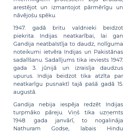
arestējot un izmantojot pārmērīgu un
nāvējošu spēku.
1947. gadā britu valdnieki beidzot
piekrita Indijas neatkarībai, lai gan
Gandija neatbalstīja to daudz, nolīguma
noteikumi ietvēra Indijas un Pakistānas
sadalīšanu. Sadalījums tika ieviests 1947.
gada 3. jūnijā un izraisīja daudzus
upurus. Indija beidzot tika atzīta par
neatkarīgu pusnaktī tajā pašā gadā 15.
augustā.
Gandija nebija iespēja redzēt Indijas
turpmāko pāreju. Viņš tika uzņemts
1948. gada janvārī, to nogalināja
Nathuram Godse, labais Hindu