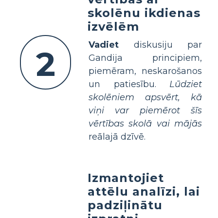
skolēnu ikdienas
izvēlēm
Vadiet
diskusiju par
2
Gandija principiem,
piemēram, neskarošanos
un patiesību.
Lūdziet
skolēniem apsvērt, kā
viņi var piemērot šīs
vērtības skolā vai mājās
reālajā dzīvē.
Izmantojiet
attēlu analīzi, lai
padziļinātu