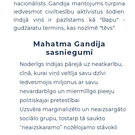
nacionālists. Gandija mantojums turpina
iedvesmot civiltiesību aktīvistus šodien.
Indijā viņš ir pazīstams kā "Bapu" -
gudžaratu termins, kas nozīmē "tēvs".
Mahatma Gandija
sasniegumi
Noderīgs Indijas pārejā uz neatkarību,
cīņā, kurai viņš veltīja savu dzīvi
Iedvesmojis miljonus ar savu
nevardarbīgo un miermīlīgo pieeju
politiskajai pretestībai
Uzsvēra marginalizēto un neaizsargāto
sociālo grupu, tostarp tā saukto
“neaizskaramo” nožēlojamo stāvokli