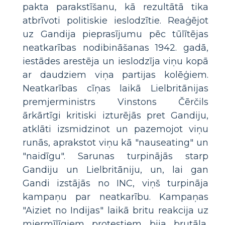
pakta parakstīšanu, kā rezultātā tika
atbrīvoti politiskie ieslodzītie. Reaģējot
uz Gandija pieprasījumu pēc tūlītējas
neatkarības nodibināšanas 1942. gadā,
iestādes arestēja un ieslodzīja viņu kopā
ar daudziem viņa partijas kolēģiem.
Neatkarības cīņas laikā Lielbritānijas
premjerministrs Vinstons Čērčils
ārkārtīgi kritiski izturējās pret Gandiju,
atklāti izsmidzinot un pazemojot viņu
runās, aprakstot viņu kā "nauseating" un
"naidīgu". Sarunas turpinājās starp
Gandiju un Lielbritāniju, un, lai gan
Gandi izstājās no INC, viņš turpināja
kampaņu par neatkarību. Kampaņas
"Aiziet no Indijas" laikā britu reakcija uz
miermīlīgiem protestiem bija brutāla,