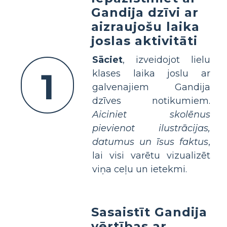
Gandija dzīvi ar
aizraujošu laika
joslas aktivitāti
Sāciet
, izveidojot lielu
1
klases laika joslu ar
galvenajiem Gandija
dzīves notikumiem.
Aiciniet skolēnus
pievienot ilustrācijas,
datumus un īsus faktus
,
lai visi varētu vizualizēt
viņa ceļu un ietekmi.
Sasaistīt Gandija
vērtības ar