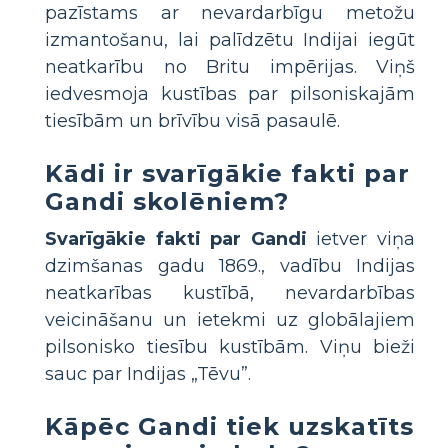
pazīstams ar nevardarbīgu metožu
izmantošanu, lai palīdzētu Indijai iegūt
neatkarību no Britu impērijas. Viņš
iedvesmoja kustības par pilsoniskajām
tiesībām un brīvību visā pasaulē.
Kādi ir svarīgākie fakti par
Gandi skolēniem?
Svarīgākie fakti par Gandi
ietver viņa
dzimšanas gadu 1869., vadību Indijas
neatkarības kustībā, nevardarbības
veicināšanu un ietekmi uz globālajiem
pilsonisko tiesību kustībām. Viņu bieži
sauc par Indijas „Tēvu”.
Kāpēc Gandi tiek uzskatīts