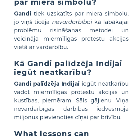
par miera simbolu?
Gandi
tiek uzskatīts par miera simbolu,
jo viņš ticēja
nevardarbībai
kā labākajai
problēmu risināšanas metodei un
veicināja miermīlīgas protestu akcijas
vietā ar vardarbību.
Kā Gandi palīdzēja Indijai
iegūt neatkarību?
Gandi palīdzēja Indijai
iegūt neatkarību
vadot miermīlīgas protestu akcijas un
kustības, piemēram, Sāls gājienu. Viņa
nevardarbīgās darbības iedvesmoja
miljonus pievienoties cīņai par brīvību.
What lessons can