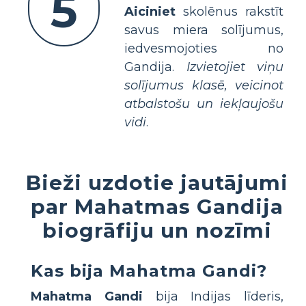
5
Aiciniet
skolēnus rakstīt
savus miera solījumus,
iedvesmojoties no
Gandija.
Izvietojiet viņu
solījumus klasē, veicinot
atbalstošu un iekļaujošu
vidi
.
Bieži uzdotie jautājumi
par Mahatmas Gandija
biogrāfiju un nozīmi
Kas bija Mahatma Gandi?
Mahatma Gandi
bija Indijas līderis,