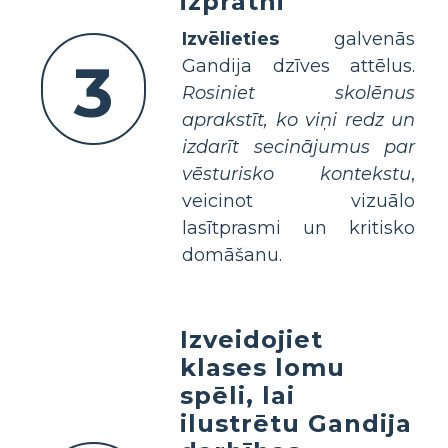
izpratni
Izvēlieties
galvenās
3
Gandija dzīves attēlus.
Rosiniet skolēnus
aprakstīt, ko viņi redz un
izdarīt secinājumus par
vēsturisko kontekstu
,
veicinot vizuālo
lasītprasmi un kritisko
domāšanu.
Izveidojiet
klases lomu
spēli, lai
ilustrētu Gandija