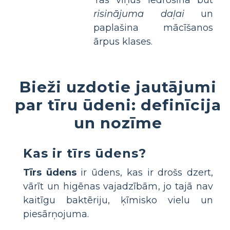
risinājuma daļai
un
paplašina mācīšanos
ārpus klases.
Bieži uzdotie jautājumi
par tīru ūdeni: definīcija
un nozīme
Kas ir tīrs ūdens?
Tīrs ūdens
ir ūdens, kas ir drošs dzert,
vārīt un higēnas vajadzībām, jo tajā nav
kaitīgu baktēriju, ķīmisko vielu un
piesārņojuma.