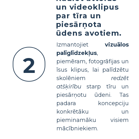
un videoklipus
par tīra un
piesārņota
ūdens avotiem.
Izmantojiet
vizuālos
palīglīdzekļus
,
2
piemēram, fotogrāfijas un
īsus klipus, lai palīdzētu
skolēniem
redzēt
atšķirību
starp tīru un
piesārņotu ūdeni. Tas
padara koncepciju
konkrētāku un
pieminamāku visiem
mācībniekiem.