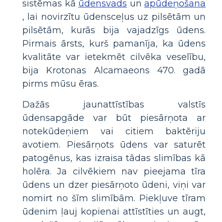
sistēmas kā
ūdensvads
un
apūdeņošana
, lai novirzītu ūdensceļus uz pilsētām un
pilsētām, kurās bija vajadzīgs ūdens.
Pirmais ārsts, kurš pamanīja, ka ūdens
kvalitāte var ietekmēt cilvēka veselību,
bija Krotonas Alcamaeons 470. gadā
pirms mūsu ēras.
Dažās jaunattīstības valstīs
ūdensapgāde var būt piesārņota ar
notekūdeņiem vai citiem baktēriju
avotiem. Piesārņots ūdens var saturēt
patogēnus, kas izraisa tādas slimības kā
holēra. Ja cilvēkiem nav pieejama tīra
ūdens un dzer piesārņoto ūdeni, viņi var
nomirt no šīm slimībām. Piekļuve tīram
ūdenim ļauj kopienai attīstīties un augt,