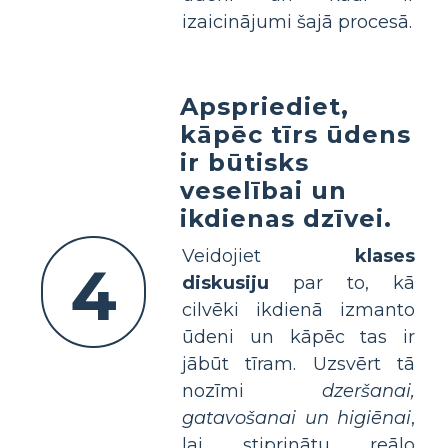
izaicinājumi šajā procesā.
Apspriediet,
kāpēc tīrs ūdens
ir būtisks
veselībai un
ikdienas dzīvei.
Veidojiet
klases
4
diskusiju
par to, kā
cilvēki ikdienā izmanto
ūdeni un kāpēc tas ir
jābūt tīram. Uzsvērt tā
nozīmi
dzeršanai,
gatavošanai un higiēnai
,
lai stiprinātu reālo