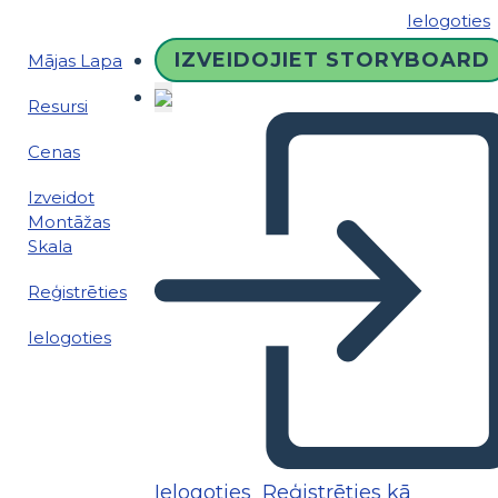
Ielogoties
IZVEIDOJIET STORYBOARD
Mājas Lapa
Resursi
Cenas
Izveidot
Montāžas
Skala
Reģistrēties
Ielogoties
Ielogoties
Reģistrēties kā