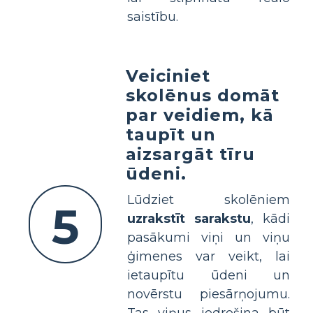
saistību.
Veiciniet
skolēnus domāt
par veidiem, kā
taupīt un
aizsargāt tīru
ūdeni.
Lūdziet skolēniem
5
uzrakstīt sarakstu
, kādi
pasākumi viņi un viņu
ģimenes var veikt, lai
ietaupītu ūdeni un
novērstu piesārņojumu.
Tas viņus iedrošina būt