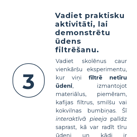
Vadiet praktisku
aktivitāti, lai
demonstrētu
ūdens
filtrēšanu.
Vadiet skolēnus caur
vienkāršu eksperimentu,
3
kur viņi
filtrē netīru
ūdeni
, izmantojot
materiālus, piemēram,
kafijas filtrus, smilšu vai
kokvilnas bumbiņas. Šī
interaktīvā pieeja
palīdz
saprast, kā var radīt tīru
ūdeni un kādi ir