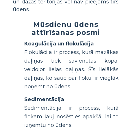
un dažās teritorijās vēl nav pieejams tīrs
ūdens.
Mūsdienu ūdens
attīrīšanas posmi
Koagulācija un flokulācija
Flokulācija ir process, kurā mazākas
daļiņas tiek savienotas kopā,
veidojot lielas daļiņas. Šīs lielākās
daļiņas, ko sauc par floku, ir vieglāk
noņemt no ūdens.
Sedimentācija
Sedimentācija ir process, kurā
flokam ļauj nosēsties apakšā, lai to
izņemtu no ūdens.