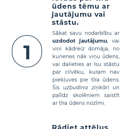
ūdens tēmu ar
jautājumu vai
stāstu.
Sākat savu nodarbību ar
uzdodot jautājumu
, vai
1
viņi kādreiz domāja, no
kurienes nāk viņu ūdens,
vai dalieties ar īsu stāstu
par cilvēku, kuram nav
piekļuves pie tīra ūdens.
Šis
uzbudina ziņkāri
un
palīdz skolēniem saistīt
ar tīra ūdens nozīmi.
Rādiet attēlus