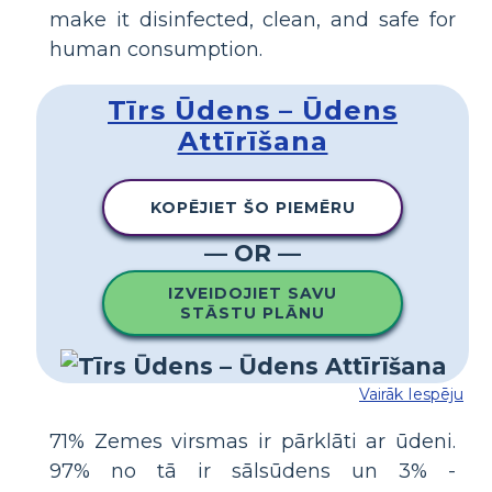
make it disinfected, clean, and safe for
human consumption.
Tīrs Ūdens – Ūdens
Attīrīšana
KOPĒJIET ŠO PIEMĒRU
— OR —
IZVEIDOJIET SAVU
STĀSTU PLĀNU
Vairāk Iespēju
71% Zemes virsmas ir pārklāti ar ūdeni.
97% no tā ir sālsūdens un 3% -