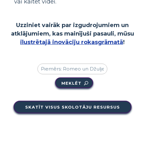
vai kaitēt videi.
Uzziniet vairāk par izgudrojumiem un
atklājumiem, kas mainījuši pasauli, mūsu
ilustrētajā inovāciju rokasgrāmatā
!
MEKLĒT
SKATĪT VISUS SKOLOTĀJU RESURSUS