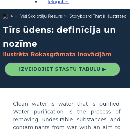
Ielogoties
Visi Skolotāju Resursi
Storyboard That ir Illustrated 
Tīrs ūdens: definīcija un
nozīme
Ilustrēta Rokasgrāmata Inovācijām
IZVEIDOJIET STĀSTU TABULU ▶
Clean water is water that is purified.
Water purification is the process of
removing undesirable substances and
contaminants from war with an aim to