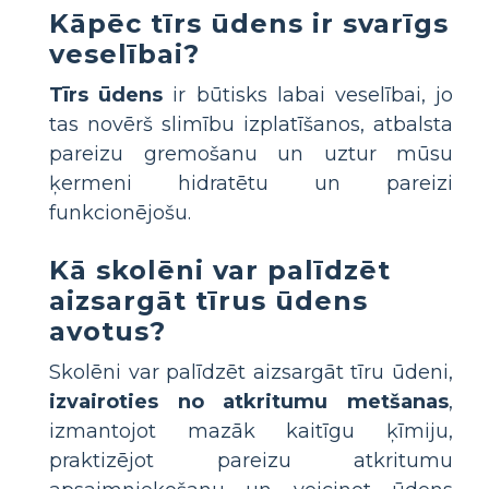
Kāpēc tīrs ūdens ir svarīgs
veselībai?
Tīrs ūdens
ir būtisks labai veselībai, jo
tas novērš slimību izplatīšanos, atbalsta
pareizu gremošanu un uztur mūsu
ķermeni hidratētu un pareizi
funkcionējošu.
Kā skolēni var palīdzēt
aizsargāt tīrus ūdens
avotus?
Skolēni var palīdzēt aizsargāt tīru ūdeni,
izvairoties no atkritumu metšanas
,
izmantojot mazāk kaitīgu ķīmiju,
praktizējot pareizu atkritumu