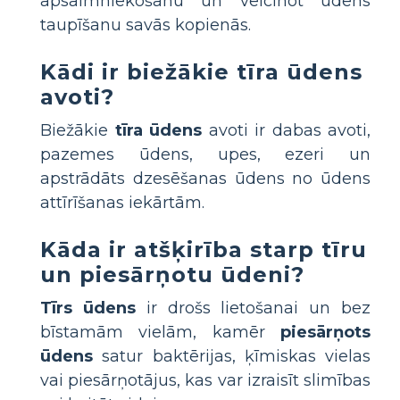
apsaimniekošanu un veicinot ūdens
taupīšanu savās kopienās.
Kādi ir biežākie tīra ūdens
avoti?
Biežākie
tīra ūdens
avoti ir dabas avoti,
pazemes ūdens, upes, ezeri un
apstrādāts dzesēšanas ūdens no ūdens
attīrīšanas iekārtām.
Kāda ir atšķirība starp tīru
un piesārņotu ūdeni?
Tīrs ūdens
ir drošs lietošanai un bez
bīstamām vielām, kamēr
piesārņots
ūdens
satur baktērijas, ķīmiskas vielas
vai piesārņotājus, kas var izraisīt slimības