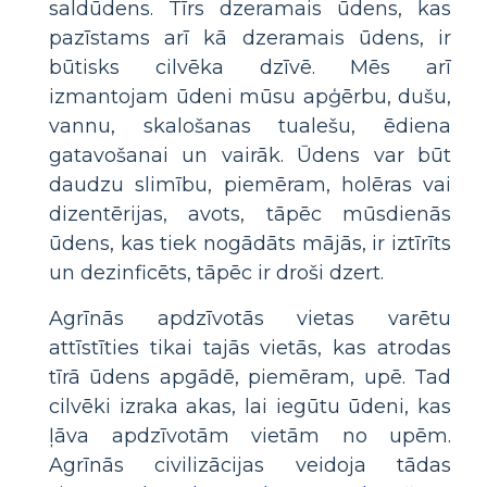
saldūdens. Tīrs dzeramais ūdens, kas
pazīstams arī kā dzeramais ūdens, ir
būtisks cilvēka dzīvē. Mēs arī
izmantojam ūdeni mūsu apģērbu, dušu,
vannu, skalošanas tualešu, ēdiena
gatavošanai un vairāk. Ūdens var būt
daudzu slimību, piemēram, holēras vai
dizentērijas, avots, tāpēc mūsdienās
ūdens, kas tiek nogādāts mājās, ir iztīrīts
un dezinficēts, tāpēc ir droši dzert.
Agrīnās apdzīvotās vietas varētu
attīstīties tikai tajās vietās, kas atrodas
tīrā ūdens apgādē, piemēram, upē. Tad
cilvēki izraka akas, lai iegūtu ūdeni, kas
ļāva apdzīvotām vietām no upēm.
Agrīnās civilizācijas veidoja tādas