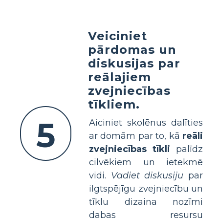
Veiciniet
pārdomas un
diskusijas par
reālajiem
zvejniecības
tīkliem.
5
Aiciniet skolēnus dalīties
ar domām par to, kā
reāli
zvejniecības tīkli
palīdz
cilvēkiem un ietekmē
vidi.
Vadiet diskusiju
par
ilgtspējīgu zvejniecību un
tīklu dizaina nozīmi
dabas resursu