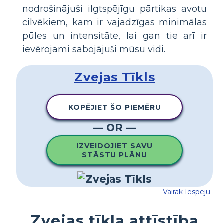
nodrošinājuši ilgtspējīgu pārtikas avotu
cilvēkiem, kam ir vajadzīgas minimālas
pūles un intensitāte, lai gan tie arī ir
ievērojami sabojājuši mūsu vidi.
Zvejas Tīkls
KOPĒJIET ŠO PIEMĒRU
— OR —
IZVEIDOJIET SAVU
STĀSTU PLĀNU
Vairāk Iespēju
Zvejas tīkla attīstība