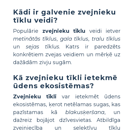
Kādi ir galvenie zvejnieku
tīklu veidi?
Populārie
zvejnieku tīklu
veidi ietver
metinātās tīklus
,
gala tīklus
,
tralu tīklus
un
sejas tīklus
. Katrs ir paredzēts
konkrētiem zvejas veidiem un mērķē uz
dažādām zivju sugām.
Kā zvejnieku tīkli ietekmē
ūdens ekosistēmas?
Zvejnieku tīkli
var ietekmēt ūdens
ekosistēmas, ķerot netēlamas sugas, kas
pazīstamas kā
blakusķeršana
, un
dažreiz bojājot dzīvesvietas. Atbildīga
zvejniecība un selektīvu tīklu