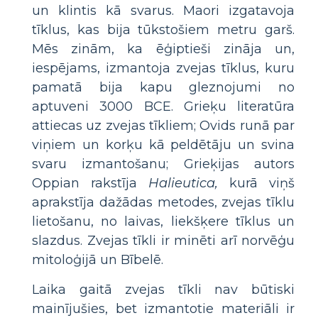
un klintis kā svarus. Maori izgatavoja
tīklus, kas bija tūkstošiem metru garš.
Mēs zinām, ka ēģiptieši zināja un,
iespējams, izmantoja zvejas tīklus, kuru
pamatā bija kapu gleznojumi no
aptuveni 3000 BCE. Grieķu literatūra
attiecas uz zvejas tīkliem; Ovids runā par
viņiem un korķu kā peldētāju un svina
svaru izmantošanu; Grieķijas autors
Oppian rakstīja
Halieutica,
kurā viņš
aprakstīja dažādas metodes, zvejas tīklu
lietošanu, no laivas, liekšķere tīklus un
slazdus. Zvejas tīkli ir minēti arī norvēģu
mitoloģijā un Bībelē.
Laika gaitā zvejas tīkli nav būtiski
mainījušies, bet izmantotie materiāli ir