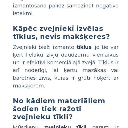
izmantošana palīdz samazināt negatīvo
ietekmi.
Kāpēc zvejnieki izvēlas
tīklus, nevis makšķeres?
Zvejnieki bieži izmanto
tīklus
, jo tie var
ķert lielāku zivju daudzumu vienlaikus
un ir efektīvi komerciālajā zvejā. Tīklus ir
arī noderīgi, lai ķertu mazākas vai
barotnes zivis, kuras ir grūti noķert ar
makšķerēm.
No kādiem materiāliem
šodien tiek ražoti
zvejnieku tīkli?
Mūsdienu
zvejnieku tīkli
parasti ir