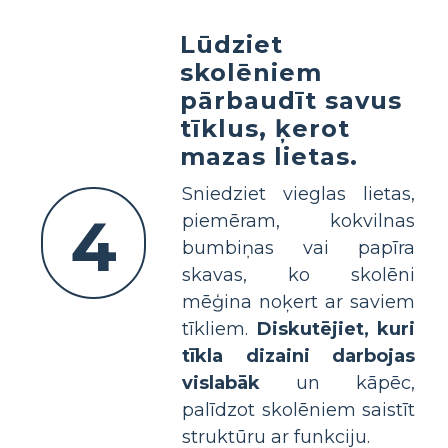
Lūdziet
skolēniem
pārbaudīt savus
tīklus, ķerot
mazas lietas.
Sniedziet vieglas lietas,
4
piemēram, kokvilnas
bumbiņas vai papīra
skavas, ko skolēni
mēģina noķert ar saviem
tīkliem.
Diskutējiet, kuri
tīkla dizaini darbojas
vislabāk
un kāpēc,
palīdzot skolēniem saistīt
struktūru ar funkciju.