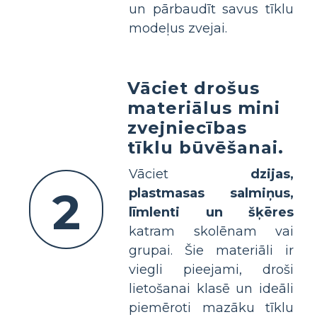
un pārbaudīt savus tīklu
modeļus zvejai.
Vāciet drošus
materiālus mini
zvejniecības
tīklu būvēšanai.
Vāciet
dzijas,
2
plastmasas salmiņus,
līmlenti un šķēres
katram skolēnam vai
grupai. Šie materiāli ir
viegli pieejami, droši
lietošanai klasē un ideāli
piemēroti mazāku tīklu