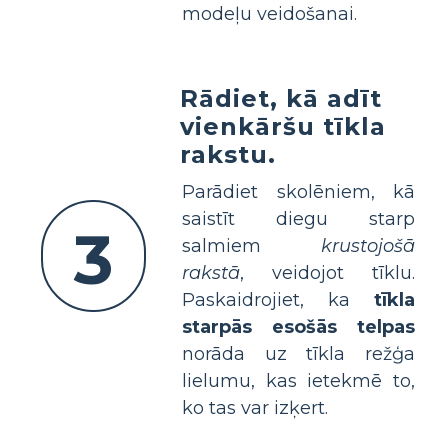
modeļu veidošanai.
Rādiet, kā adīt
vienkāršu tīkla
rakstu.
Parādiet skolēniem, kā
saistīt diegu starp
3
salmiem
krustojošā
rakstā
, veidojot tīklu.
Paskaidrojiet, ka
tīkla
starpās esošās telpas
norāda uz tīkla režģa
lielumu, kas ietekmē to,
ko tas var izķert.