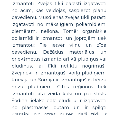
izmantoti. Zvejas tīkli parasti izgatavoti
no acīm, kas veidojas, saspiežot plānu
pavedienu. Mūsdienās zvejas tīkli parasti
izgatavoti no mākslīgiem poliamīdiem,
piemēram, neilona. Tomēr organiskie
poliamīdi ir izmantoti un joprojām tiek
izmantoti; Tie ietver vilnu un zīda
pavedienu. Dažādus materiālus un
priekšmetus izmanto arī kā pludiņus vai
pludiņus, lai tīkli netiktu nogrimuši.
Zvejnieki ir izmantojuši korķi pludiņiem;
Krievija un Somija ir izmantojušas bērzu
mizu pludiņiem. Citos reģionos tiek
izmantoti cita veida koki un pat stikls.
Šodien lielākā daļa pludiņu ir izgatavoti
no plastmasas putām un ir spilgti
krāsaini. No otras puses, daži tīkli ir