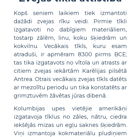
Kopš seniem laikiem tiek izmantoti
dažādi zvejas rīku veidi. Pirmie tīkli
izgatavoti no dabīgiem materiāliem,
tostarp zālēm, linu, koku šķiedrām un
kokvilnu. Vecākais tīkls, kuru esam
atraduši, ir apmēram 8300 pirms BCE;
tas tika izgatavots no vītola un atrasts ar
citiem zvejas iekārtām Karēlijas pilsētā
Antrea. Otrais vecākais zvejas tīkls datēts
ar mezolītu periodu un tika konstatēts ar
grimztuvēm žāvētas jūras dibenā.
Kolumbijas upes vietējie amerikāņi
izgatavoja tīklus no zāles, nātru, ciedra
iekšējās mizas un egļu saknes šķiedrām.
Viņi izmantoja kokmateriālu pludiņiem