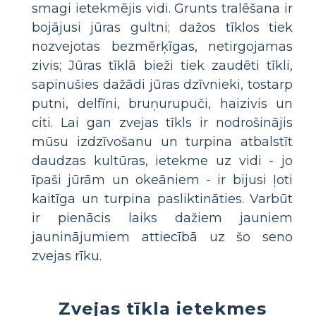
smagi ietekmējis vidi. Grunts tralēšana ir
bojājusi jūras gultni; dažos tīklos tiek
nozvejotas bezmērķīgas, netirgojamas
zivis; Jūras tīklā bieži tiek zaudēti tīkli,
sapinušies dažādi jūras dzīvnieki, tostarp
putni, delfīni, bruņurupuči, haizivis un
citi. Lai gan zvejas tīkls ir nodrošinājis
mūsu izdzīvošanu un turpina atbalstīt
daudzas kultūras, ietekme uz vidi - jo
īpaši jūrām un okeāniem - ir bijusi ļoti
kaitīga un turpina pasliktināties. Varbūt
ir pienācis laiks dažiem jauniem
jauninājumiem attiecībā uz šo seno
zvejas rīku.
Zvejas tīkla ietekmes