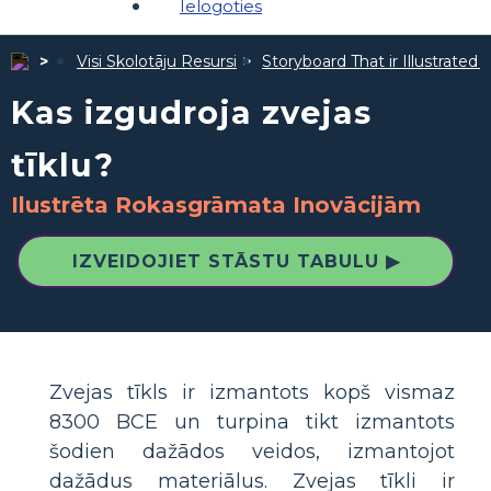
Ielogoties
Visi Skolotāju Resursi
Storyboard That ir Illustrated 
Kas izgudroja zvejas
tīklu?
Ilustrēta Rokasgrāmata Inovācijām
IZVEIDOJIET STĀSTU TABULU ▶
Zvejas tīkls ir izmantots kopš vismaz
8300 BCE un turpina tikt izmantots
šodien dažādos veidos, izmantojot
dažādus materiālus. Zvejas tīkli ir