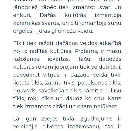
jānogriež, tāpēc tiek izmantoti svari un
enkuri. Dažās kultūrās izmantoja
keramikas svarus, un citi izmantoja suņu
ērģeles - jūras gliemežu veidu.
Tīkli tiek ražoti dažādos veidos atkarībā
no to radītās kultūras. Protams, ir masu
ražošanas iekārtas, taču daudzās
kultūrās rokām joprojām tiek veidoti tīkli,
pavedinot vītņus. Ir dažāda veida tīkli:
lietots tīkls, žaunu tīkls, pacelšanas tīkls,
riņķvads, savelkošais tīkls, rāmītis, rullīšu
tīkls, roku tīkls un daudz ko citu. Katrs
tiek izmantots citādi un citam nolūkam.
Lai gan zvejas tīkla izgudrojums ir
veicinājis cilvēces izdzīvošanu, tas ir