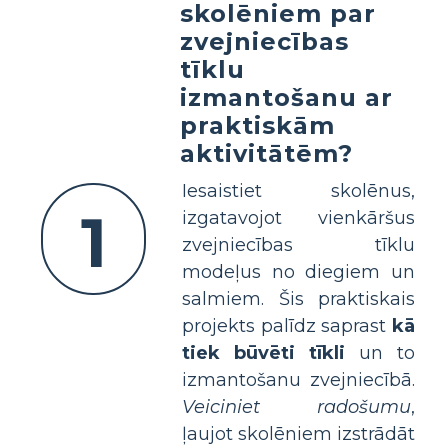
skolēniem par
zvejniecības
tīklu
izmantošanu ar
praktiskām
aktivitātēm?
Iesaistiet skolēnus,
1
izgatavojot vienkāršus
zvejniecības tīklu
modeļus no diegiem un
salmiem. Šis praktiskais
projekts palīdz saprast
kā
tiek būvēti tīkli
un to
izmantošanu zvejniecībā.
Veiciniet radošumu
,
ļaujot skolēniem izstrādāt