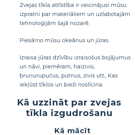
Zvejas tīkla attīstība ir veicinājusi mūsu
izpratni par materiāliem un uzlabotajām
tehnoloģijām šajā nozarē.
Piesārņo mūsu okeānus un jūras.
Izraisa jūras dzīvību izraisošus bojājumus
un nāvi, piemēram, haizivis,
bruņurupučus, putnus, zivis utt., Kas
iekļūst tīklos un bieži noslīcina.
Kā uzzināt par zvejas
tīkla izgudrošanu
Kā mācīt