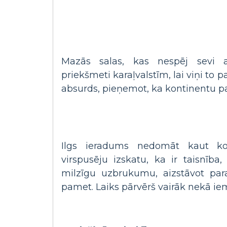
Mazās salas, kas nespēj sevi ai
priekšmeti karaļvalstīm, lai viņi to p
absurds, pieņemot, ka kontinentu pas
Ilgs ieradums nedomāt kaut ko
virspusēju izskatu, ka ir taisnīb
milzīgu uzbrukumu, aizstāvot par
pamet. Laiks pārvērš vairāk nekā iem