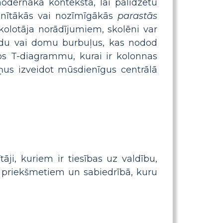
modernākā kontekstā, lai palīdzētu
ienītākās vai nozīmīgākās
parastās
kolotāja norādījumiem, skolēni var
ārdu vai domu burbuļus, kas nodod
dos T-diagrammu, kurai ir kolonnas
viņus izveidot mūsdienīgus centrālā
tāji, kuriem ir tiesības uz valdību,
m priekšmetiem un sabiedrībā, kuru