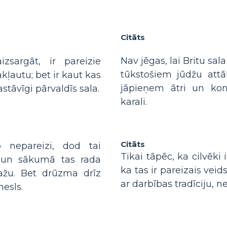
Citāts
Nav jēgas, lai Britu sa
zsargāt, ir pareizie
tūkstošiem jūdžu attā
akļautu; bet ir kaut kas
jāpieņem ātri un kon
tāvīgi pārvaldīs sala.
karali.
Citāts
 nepareizi, dod tai
Tikai tāpēc, ka cilvēki
a, un sākumā tas rada
ka tas ir pareizais veids
ažu. Bet drūzma drīz
ar darbības tradīciju, n
esls.