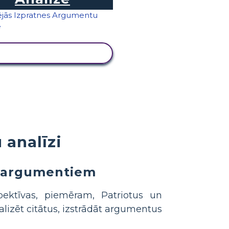
SKATĪT DARBĪBU
 analīzi
s argumentiem
pektīvas, piemēram, Patriotus un
alizēt citātus, izstrādāt argumentus