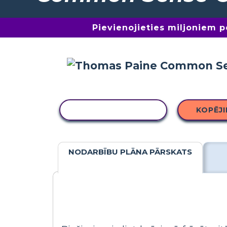
Pievienojieties miljoniem 
KOPĒT DARBĪBU
KOPĒJ
NODARBĪBU PLĀNA PĀRSKATS