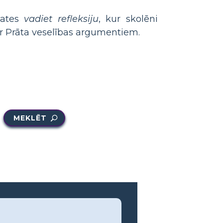
bates
vadiet refleksiju
, kur skolēni
par Prāta veselības argumentiem.
MEKLĒT