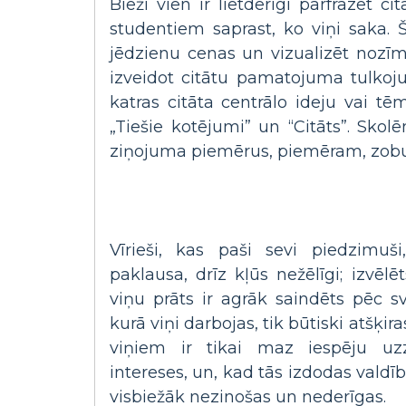
Bieži vien ir lietderīgi pārfrāzēt
studentiem saprast, ko viņi saka. 
jēdzienu cenas un vizualizēt nozīm
izveidot citātu pamatojuma tulkoj
katras citāta centrālo ideju vai t
„Tiešie kotējumi” un “Citāts”. Skol
ziņojuma piemērus, piemēram, zobu 
Vīrieši, kas paši sevi piedzimuši,
paklausa, drīz kļūs nežēlīgi; izvēlē
viņu prāts ir agrāk saindēts pēc s
kurā viņi darbojas, tik būtiski atšķir
viņiem ir tikai maz iespēju uzz
intereses, un, kad tās izdodas valdī
visbiežāk nezinošas un nederīgas.