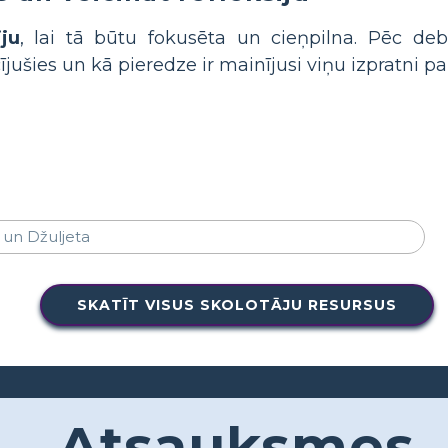
ju
, lai tā būtu fokusēta un cieņpilna. Pēc de
cījušies un kā pieredze ir mainījusi viņu izpratni 
SKATĪT VISUS SKOLOTĀJU RESURSUS
Atsauksmes