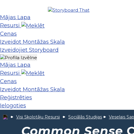
Mājas Lapa
Resursi
Cenas
Izveidot Montāžas Skala
Izveidojiet Storyboard
Mājas Lapa
Resursi
Cenas
Izveidot Montāžas Skala
Reģistrēties
Ielogoties
Visi Skolotāju Resursi
Sociālās Studijas
Veselais Sap
Common Sense
C