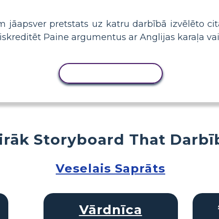
m jāapsver pretstats uz katru darbībā izvēlēto c
iskreditēt Paine argumentus ar Anglijas karaļa vai 
KOPĒT DARBĪBU
irāk Storyboard That Darbī
Veselais Saprāts
Vārdnīca