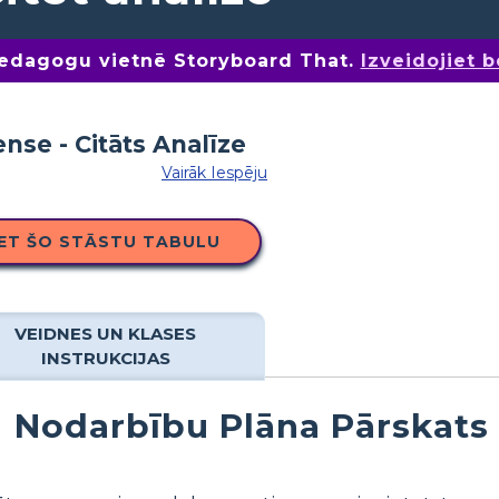
pedagogu vietnē Storyboard That.
Izveidojiet 
Vairāk Iespēju
IET ŠO STĀSTU TABULU
VEIDNES UN KLASES
INSTRUKCIJAS
Nodarbību Plāna Pārskats