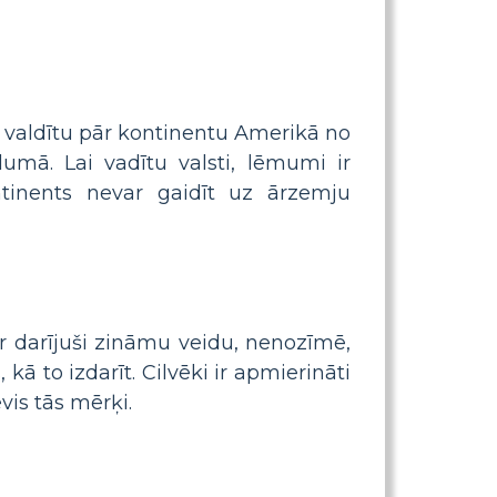
la valdītu pār kontinentu Amerikā no
lumā. Lai vadītu valsti, lēmumi ir
tinents nevar gaidīt uz ārzemju
 ir darījuši zināmu veidu, nenozīmē,
, kā to izdarīt. Cilvēki ir apmierināti
evis tās mērķi.