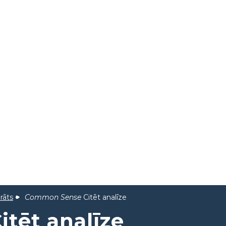
rāts
Common Sense
Citēt analīze
itēt analīze