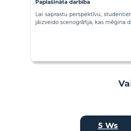
Paplašināta darbība
Lai saprastu perspektīvu, studentie
jāizveido scenogrāfija, kas mēģina d
Va
5 Ws