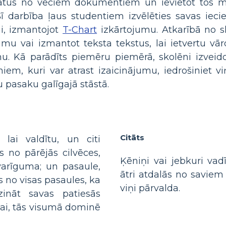
 citātus no veciem dokumentiem un ievietot tos 
Šī darbība ļaus studentiem izvēlēties savas iec
i, izmantojot
T-Chart
izkārtojumu. Atkarībā no s
umu vai izmantot teksta tekstus, lai ietvertu v
ēmu. Kā parādīts piemēru piemērā, skolēni izvei
ēniem, kuri var atrast izaicinājumu, iedrošiniet 
pasaku galīgajā stāstā.
Citāts
 lai valdītu, un citi
ts no pārējās cilvēces,
Ķēniņi vai jebkuri vadī
varīguma; un pasaule,
ātri atdalās no savie
as no visas pasaules, ka
viņi pārvalda.
ināt savas patiesās
bai, tās visumā dominē