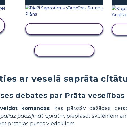
SKATĪT DARBĪBU
KOPĒT DARBĪBU
ties ar veselā saprāta citātu
ases debates par Prāta veselība
veidot komandas
, kas pārstāv dažādas pers
palīdz padziļināt izpratni
, pieprasot skolēniem an
pret pretējās puses viedokļiem.