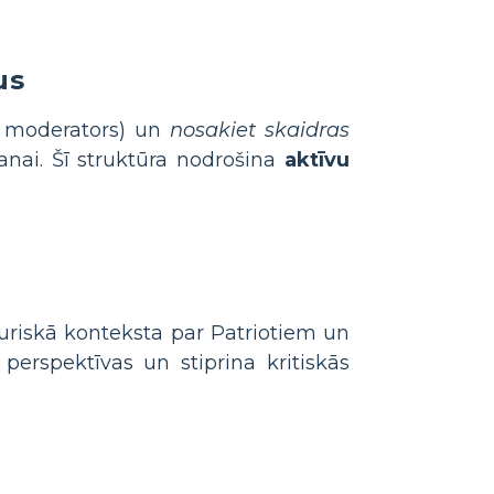
us
i moderators) un
nosakiet skaidras
anai. Šī struktūra nodrošina
aktīvu
uriskā konteksta par Patriotiem un
perspektīvas un stiprina kritiskās