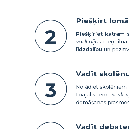
Piešķirt lom
2
Piešķiriet katram
vadlīnijas
cieņpilnai
līdzdalību
un pozitīv
Vadīt skolēn
3
Norādiet skolēniem
Loajalistiem.
Saskaņ
domāšanas prasmes
Vadīt debates