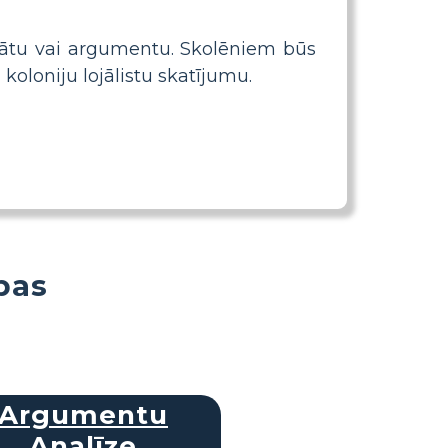
itātu vai argumentu. Skolēniem būs
koloniju lojālistu skatījumu.
bas
Argumentu
Analīze