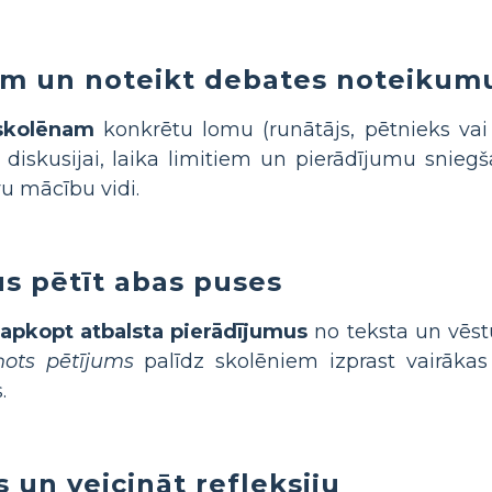
ām un noteikt debates noteikum
 skolēnam
konkrētu lomu (runātājs, pētnieks va
 diskusijai, laika limitiem un pierādījumu sniegš
u mācību vidi.
us pētīt abas puses
apkopt atbalsta pierādījumus
no teksta un vēst
ots pētījums
palīdz skolēniem izprast vairākas 
.
 un veicināt refleksiju