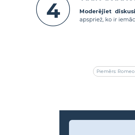
4
Moderējiet diskusi
apspriež, ko ir iemā