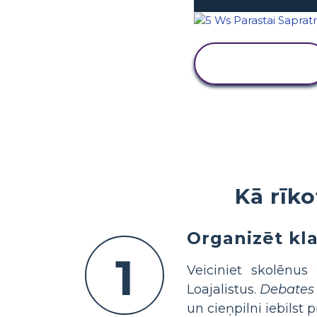
SKATĪT
DARBĪBU
Kā rīko
Organizēt kl
1
Veiciniet skolēnus
Loajalistus.
Debates 
un cieņpilni iebilst 