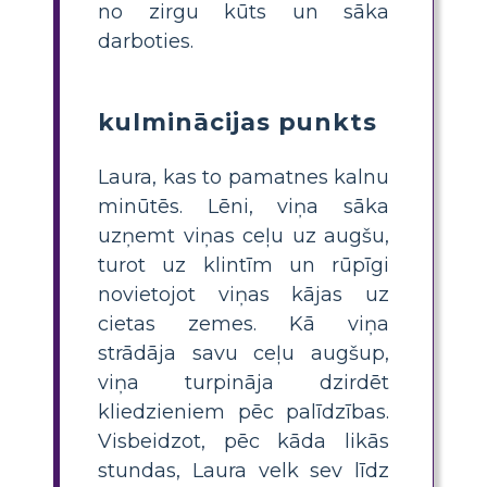
no zirgu kūts un sāka
darboties.
kulminācijas punkts
Laura, kas to pamatnes kalnu
minūtēs. Lēni, viņa sāka
uzņemt viņas ceļu uz augšu,
turot uz klintīm un rūpīgi
novietojot viņas kājas uz
cietas zemes. Kā viņa
strādāja savu ceļu augšup,
viņa turpināja dzirdēt
kliedzieniem pēc palīdzības.
Visbeidzot, pēc kāda likās
stundas, Laura velk sev līdz