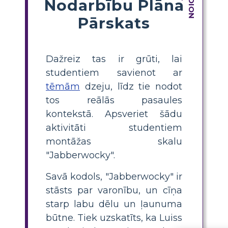
Nodarbību Plāna
Pārskats
Dažreiz tas ir grūti, lai
studentiem savienot ar
tēmām
dzeju, līdz tie nodot
tos reālās pasaules
kontekstā. Apsveriet šādu
aktivitāti studentiem
montāžas skalu
"Jabberwocky".
Savā kodols, "Jabberwocky" ir
stāsts par varonību, un cīņa
starp labu dēlu un ļaunuma
būtne. Tiek uzskatīts, ka Luiss