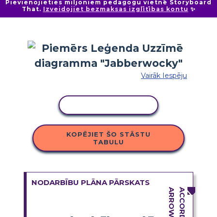
Pievienojieties miljoniem pedagogu vietnē Storyboard
That.
Izveidojiet bezmaksas izglītības kontu
✨
Vairāk Iespēju
KOPĒT DARBĪBU
KOPĒJIET ŠO STĀSTU
TABULU
NODARBĪBU PLĀNA PĀRSKATS