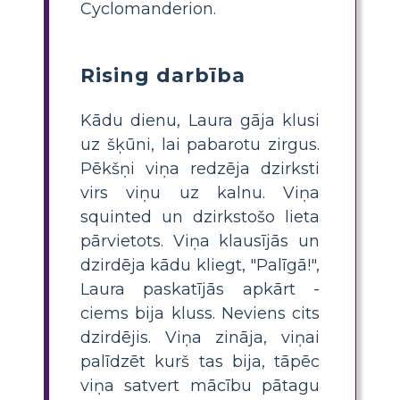
Cyclomanderion.
Rising darbība
Kādu dienu, Laura gāja klusi
uz šķūni, lai pabarotu zirgus.
Pēkšņi viņa redzēja dzirksti
virs viņu uz kalnu. Viņa
squinted un dzirkstošo lieta
pārvietots. Viņa klausījās un
dzirdēja kādu kliegt, "Palīgā!",
Laura paskatījās apkārt -
ciems bija kluss. Neviens cits
dzirdējis. Viņa zināja, viņai
palīdzēt kurš tas bija, tāpēc
viņa satvert mācību pātagu