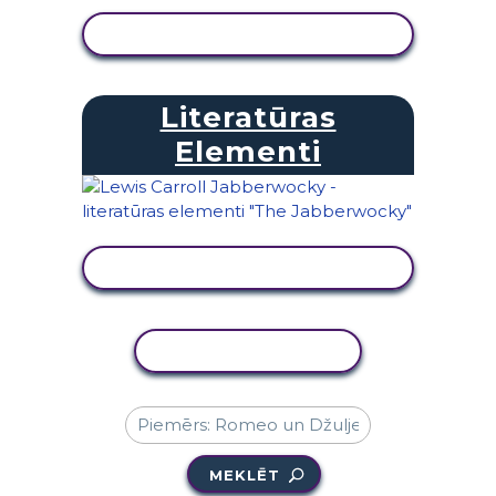
SKATĪT DARBĪBU
Literatūras
Elementi
SKATĪT DARBĪBU
KOPĒT DARBĪBU
MEKLĒT