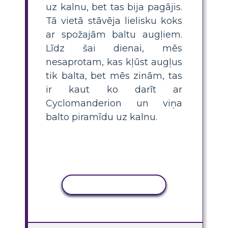
uz kalnu, bet tas bija pagājis.
Tā vietā stāvēja lielisku koks
ar spožajām baltu augļiem.
Līdz šai dienai, mēs
nesaprotam, kas kļūst augļus
tik balta, bet mēs zinām, tas
ir kaut ko darīt ar
Cyclomanderion un viņa
balto piramīdu uz kalnu.
KOPĒT DARBĪBU