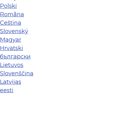
Polski
Româna
Ceština
Slovenský
Magyar
Hrvatski
български
Lietuvos
Slovenščina
Latvijas
eesti