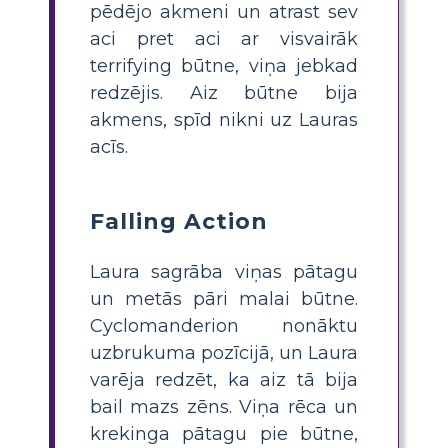
pēdējo akmeni un atrast sev
aci pret aci ar visvairāk
terrifying būtne, viņa jebkad
redzējis. Aiz būtne bija
akmens, spīd nikni uz Lauras
acīs.
Falling Action
Laura sagrāba viņas pātagu
un metās pāri malai būtne.
Cyclomanderion nonāktu
uzbrukuma pozīcijā, un Laura
varēja redzēt, ka aiz tā bija
bail mazs zēns. Viņa rēca un
krekinga pātagu pie būtne,