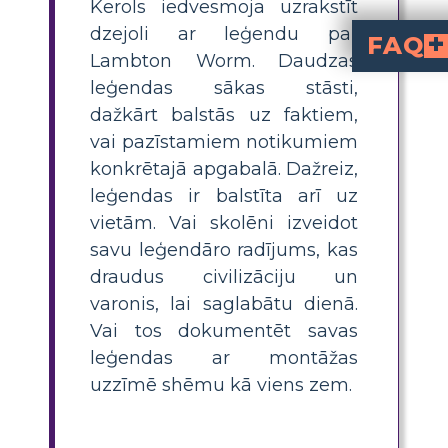
Kerols iedvesmoja uzrakstīt
dzejoli ar leģendu par
FAQ
Lambton Worm. Daudzas
Kāda ir laba kla
izveidot sa
, iedvesmojoties no „Jabberwocky“, un
ar ekspozīciju, konfliktie
Kā skolēni var sais
Skolēni var saistīt „Jabberwocky“ ar reālās pasa
un kartējot to ar sižeta diagrammu
Kas ir sižeta diagr
ir vizuāls rīks, kas izklāsta galvenos stāsta elementus (ekspozīcija, konflikts, uzliesmojoša darbība, kulminācija, krišana, risinājums). Skolotāji to var izmantot, lai vadītu skolēnus plānot un organiz
Kāpēc ir noderīgi, ja skolēni rada savas le
Sākotnēji skolēnu radītas leģendāras radības veicina radošu
Kādi ir daži pado
izmantojot pazīstama
, attīstot unikālus varoņus un radības, ievēroj
leģendas sākas stāsti,
dažkārt balstās uz faktiem,
vai pazīstamiem notikumiem
konkrētajā apgabalā. Dažreiz,
leģendas ir balstīta arī uz
vietām. Vai skolēni izveidot
savu leģendāro radījums, kas
draudus civilizāciju un
varonis, lai saglabātu dienā.
Vai tos dokumentēt savas
leģendas ar montāžas
uzzīmē shēmu kā viens zem.