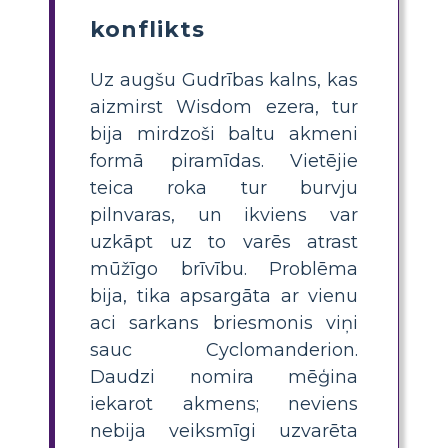
konflikts
Uz augšu Gudrības kalns, kas
aizmirst Wisdom ezera, tur
bija mirdzoši baltu akmeni
formā piramīdas. Vietējie
teica roka tur burvju
pilnvaras, un ikviens var
uzkāpt uz to varēs atrast
mūžīgo brīvību. Problēma
bija, tika apsargāta ar vienu
aci sarkans briesmonis viņi
sauc Cyclomanderion.
Daudzi nomira mēģina
iekarot akmens; neviens
nebija veiksmīgi uzvarēta