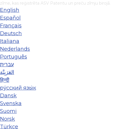
zīme, kas reģistrēta ASV Patentu un preču zīmju birojā.
English
Español
Français
Deutsch
Italiana
Nederlands
Português
עברית
العَرَبِيَّة
हिन्दी
ру́сский язы́к
Dansk
Svenska
Suomi
Norsk
Türkçe