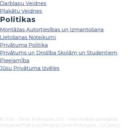
Darblapu Veidnes
Plakātu Veidnes
Politikas
Montāžas Autortiesības un Izmantošana
Lietošanas Noteikumi
Privātuma Politika
Privātums un Drošība Skolām un Studentiem
Pieejamība
Jūsu Privātuma Izvēles
© 2026 - Clever Prototypes, LLC - Visas tiesības aizsargātas.
StoryboardThat ir uzņēmuma
Clever Prototypes , LLC
preču