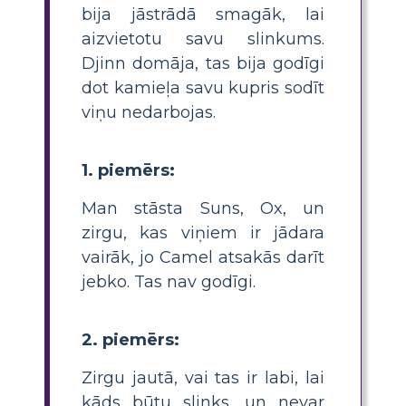
bija jāstrādā smagāk, lai
aizvietotu savu slinkums.
Djinn domāja, tas bija godīgi
dot kamieļa savu kupris sodīt
viņu nedarbojas.
1. piemērs:
Man stāsta Suns, Ox, un
zirgu, kas viņiem ir jādara
vairāk, jo Camel atsakās darīt
jebko. Tas nav godīgi.
2. piemērs:
Zirgu jautā, vai tas ir labi, lai
kāds būtu slinks, un nevar