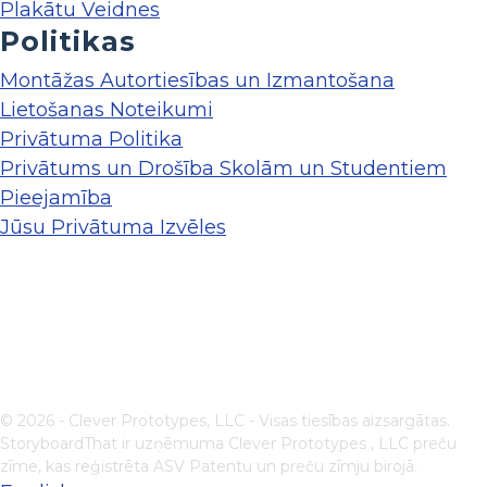
Plakātu Veidnes
Politikas
Montāžas Autortiesības un Izmantošana
Lietošanas Noteikumi
Privātuma Politika
Privātums un Drošība Skolām un Studentiem
Pieejamība
Jūsu Privātuma Izvēles
© 2026 - Clever Prototypes, LLC - Visas tiesības aizsargātas.
StoryboardThat ir uzņēmuma
Clever Prototypes , LLC
preču
zīme, kas reģistrēta ASV Patentu un preču zīmju birojā.