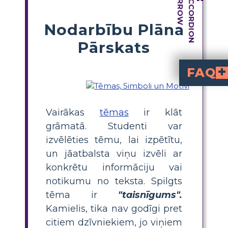
Nodarbību Plāna
Pārskats
FAQ
Kāda ir galvenā tēma grām
„Kā kamielis ieguva savu kupru“
. Stāsts pēta, kā kamielis atteicās str
Kā skolēni var noteikt t
atkārtojošās id
stāstā. Piemēram, novērojot, kā personāži rea
ir galvenās
Kādi ir daži piemē
, ir tas, ka citas dzīvās būtnes ir spiestas strādāt vairāk tāpē
Kāda ir noderīga darbība, kas palīdzēs mācīt tēmas „Kā kamielis ieguva savu kupru“?
, kur skolēni izvēlas tēmu, atro
Kāpēc ir svarīgi 
, jaunie skolēni attīsta
. Šīs mācības veicina pozitīvu sociālo uzvedību gan kl
Vairākas
tēmas
ir klāt
grāmatā. Studenti var
izvēlēties tēmu, lai izpētītu,
un jāatbalsta viņu izvēli ar
konkrētu informāciju vai
notikumu no teksta. Spilgts
tēma ir
"taisnīgums".
Kamielis, tika nav godīgi pret
citiem dzīvniekiem, jo ​​viņiem