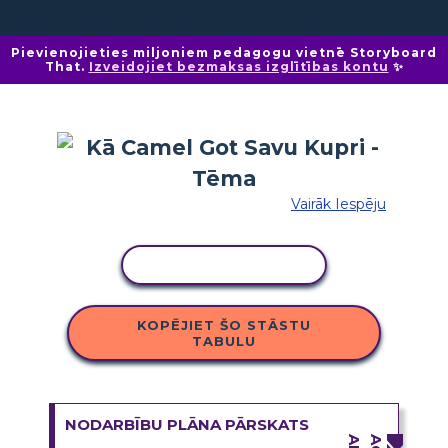
Pievienojieties miljoniem pedagogu vietnē Storyboard
That.
Izveidojiet bezmaksas izglītības kontu
✨
Vairāk Iespēju
KOPĒT DARBĪBU
KOPĒJIET ŠO STĀSTU
TABULU
NODARBĪBU PLĀNA PĀRSKATS