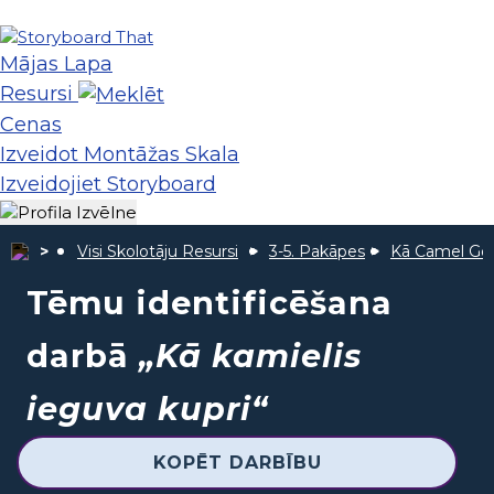
Mājas Lapa
Resursi
Cenas
Izveidot Montāžas Skala
Izveidojiet Storyboard
Visi Skolotāju Resursi
3-5. Pakāpes
Kā Camel Got
Tēmu identificēšana
darbā
„Kā kamielis
ieguva kupri“
KOPĒT DARBĪBU