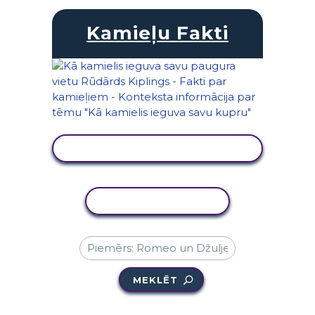
Kamieļu Fakti
SKATĪT DARBĪBU
KOPĒT DARBĪBU
MEKLĒT