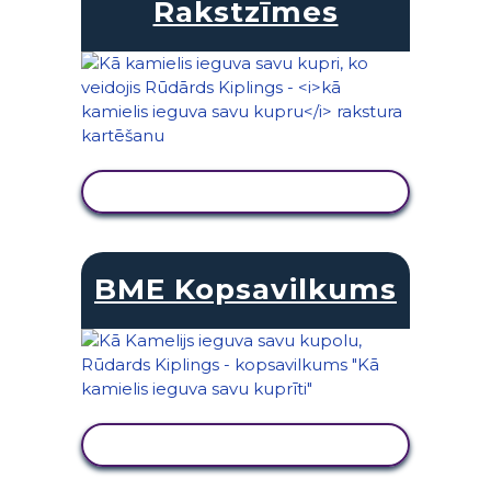
Rakstzīmes
SKATĪT DARBĪBU
BME Kopsavilkums
SKATĪT DARBĪBU