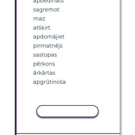
apbēdināts
sagremot
maz
atšķirt
apdomājiet
pirmatnējs
sastopas
pērkons
ārkārtas
apgrūtinoša
KOPĒT DARBĪBU