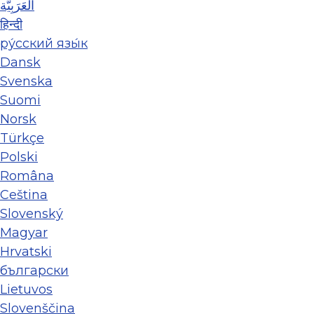
العَرَبِيَّة
हिन्दी
ру́сский язы́к
Dansk
Svenska
Suomi
Norsk
Türkçe
Polski
Româna
Ceština
Slovenský
Magyar
Hrvatski
български
Lietuvos
Slovenščina