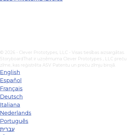
© 2026 - Clever Prototypes, LLC - Visas tiesības aizsargātas.
StoryboardThat ir uzņēmuma
Clever Prototypes , LLC
preču
zīme, kas reģistrēta ASV Patentu un preču zīmju birojā.
English
Español
Français
Deutsch
Italiana
Nederlands
Português
עברית