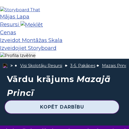
Mājas Lapa
Resursi
Cenas
Izveidot Montāžas Skala
Izveidojiet Storyboard
Visi Skolotāju Resursi
3-5. Pakāpes
Mazais Princi
Vārdu krājums
Mazajā
Princī
KOPĒT DARBĪBU