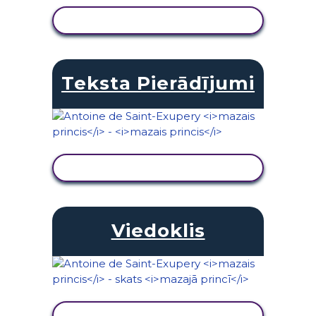
SKATĪT DARBĪBU
Teksta Pierādījumi
SKATĪT DARBĪBU
Viedoklis
SKATĪT DARBĪBU