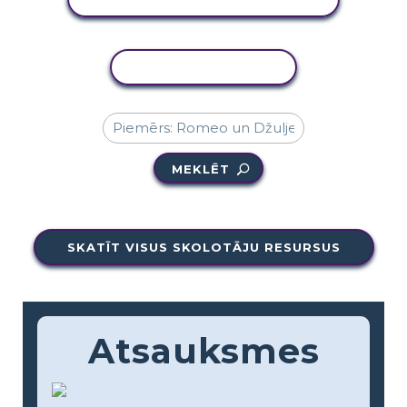
KOPĒT DARBĪBU
MEKLĒT
SKATĪT VISUS SKOLOTĀJU RESURSUS
Atsauksmes