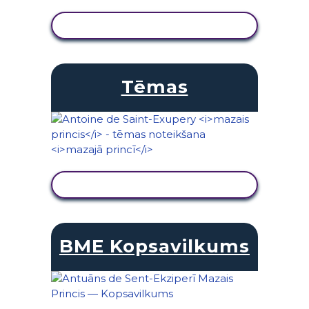
SKATĪT DARBĪBU
Tēmas
SKATĪT DARBĪBU
BME Kopsavilkums