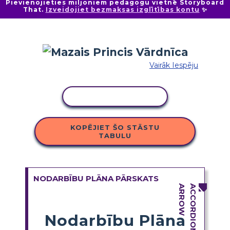
Pievienojieties miljoniem pedagogu vietnē Storyboard
That.
Izveidojiet bezmaksas izglītības kontu
✨
Vairāk Iespēju
KOPĒT DARBĪBU
KOPĒJIET ŠO STĀSTU
TABULU
NODARBĪBU PLĀNA PĀRSKATS
Nodarbību Plāna