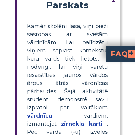
Pārskats
Kamēr skolēni lasa, viņi bieži
sastopas ar svešām
vārdnīcām. Lai palīdzētu
viņiem saprast kontekstu,
FAQ
kurā vārds tiek lietots, ir
Kas ir vizuālā vārdu karte mazajam pri
“ mazajam princiam ir aktivitāte, kurā skolēni izvēlas galvenos vārd
Kā es varu jautri mācīt jaunus vār
izveidot tīmekļ
jaunajiem vārdiem, kur viņi definē katru vārdu, to izmanto teikumā un zīmē vai atrod attēlus, kas parāda tā nozīmi. Šī interaktīvā pieeja padara mācīšanos neaizmirstamu un patīkamu.
Kādi ir daži ieteikti vārd
4.–5. klases ietver:
izmiris, baobabi, parādība, iegribēšana, veltīšana, nožēla
Kādi soļi skolēniem 
Skolēni: 1) Izvēlas trīs vārdu, 2
Kāpēc ir svarīgi, lai s
, sasaistot jauno vārdu nozīmi ar vizuālajiem attēliem, padarot vārdus atmiņā palieko
noderīgi, lai viņi varētu
iesaistīties jaunos vārdos
ārpus ātrās vārdnīcas
pārbaudes. Šajā aktivitātē
studenti demonstrē savu
izpratni par vairākiem
vārdnīcu
vārdiem,
izmantojot
zirnekļa karti
.
Pēc vārda (-u) izvēles