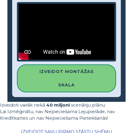
IZVEIDOT MONTĀŽAS
SKALA
Izveidoti vairāk nekā
40 miljoni
scenāriju plānu
Lai Izmēģinātu, nav Nepieciešama Lejupielāde, nav
Kredītkartes un nav Nepieciešama Pieteikšanās!
IZVEIDOT SAVU PIRMO STĀSTU SHĒMU