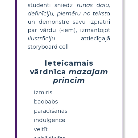
studenti sniedz
runas daļu,
definīciju, piemēru no teksta
un demonstrē savu izpratni
par vārdu (-iem), izmantojot
ilustrāciju
attiecīgajā
storyboard cell.
Ieteicamais
vārdnīca
mazajam
princim
izmiris
baobabs
parādīšanās
indulgence
veltīt