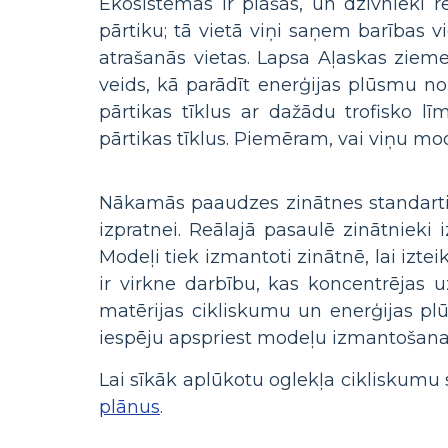
Ekosistēmas ir plašas, un dzīvnieki r
pārtiku; tā vietā viņi saņem barības 
atrašanās vietas. Lapsa Aļaskas ziem
veids, kā parādīt enerģijas plūsmu no
pārtikas tīklus ar dažādu trofisko l
pārtikas tīklus. Piemēram, vai viņu m
Nākamās paaudzes zinātnes standarti u
izpratnei. Reālajā pasaulē zinātnieki
Modeļi tiek izmantoti zinātnē, lai izt
ir virkne darbību, kas koncentrējas u
matērijas cikliskumu un enerģijas p
iespēju apspriest modeļu izmantošanas
Lai sīkāk aplūkotu oglekļa cikliskumu 
plānus
.