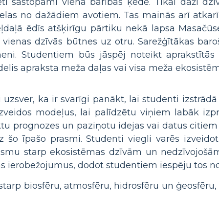
eti sastopami vienā barības ķēdē. Tikai daži dzīv
vielas no dažādiem avotiem. Tas mainās arī atkar
eļdaļā ēdīs atšķirīgu pārtiku nekā lapsa Masačūs
 vienas dzīvās būtnes uz otru. Sarežģītākas baro
īmeni. Studentiem būs jāspēj noteikt aprakstītās
odelis apraksta meža daļas vai visa meža ekosistē
zsver, ka ir svarīgi panākt, lai studenti izstrā
 izveidos modeļus, lai palīdzētu viņiem labāk izp
eiktu prognozes un paziņotu idejas vai datus citie
z šo īpašo prasmi. Studenti viegli varēs izveido
lūsmu starp ekosistēmas dzīvām un nedzīvojošām
 ierobežojumus, dodot studentiem iespēju tos nov
starp biosfēru, atmosfēru, hidrosfēru un ģeosfēru,