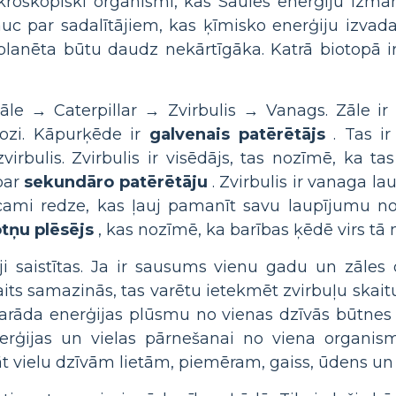
ikroskopiski organismi, kas Saules enerģiju izman
uc par sadalītājiem, kas ķīmisko enerģiju izvada 
lanēta būtu daudz nekārtīgāka. Katrā biotopā ir 
āle → Caterpillar → Zvirbulis → Vanags. Zāle ir
ikozi. Kāpurķēde ir
galvenais patērētājs
. Tas ir
irbulis. Zvirbulis ir visēdājs, tas nozīmē, ka t
par
sekundāro patērētāju
. Zvirbulis ir vanaga lau
cami redze, kas ļauj pamanīt savu laupījumu no t
otņu plēsējs
, kas nozīmē, ka barības ķēdē virs tā 
ēji saistītas. Ja ir sausums vienu gadu un zāle
its samazinās, tas varētu ietekmēt zvirbuļu skait
parāda enerģijas plūsmu no vienas dzīvās būtnes 
rģijas un vielas pārnešanai no viena organisma
t vielu dzīvām lietām, piemēram, gaiss, ūdens un 