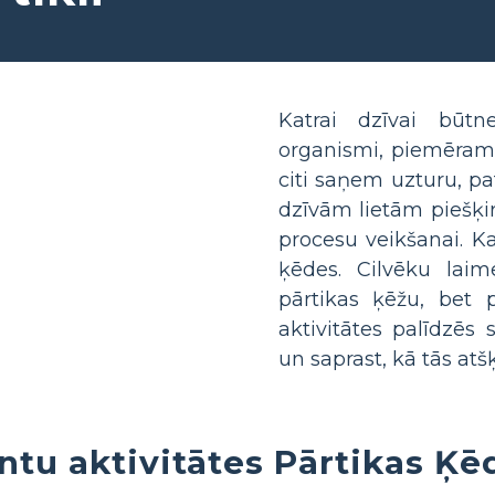
Katrai dzīvai būtn
organismi, piemēram, 
citi saņem uzturu, pat
dzīvām lietām piešķi
procesu veikšanai. Ka
ķēdes. Cilvēku laim
pārtikas ķēžu, bet 
aktivitātes palīdzēs
un saprast, kā tās atšķ
ntu aktivitātes Pārtikas Ķē