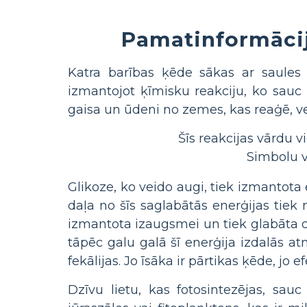
Pamatinformācij
Katra barības ķēde sākas ar saules e
izmantojot ķīmisku reakciju, ko sauc
gaisa un ūdeni no zemes, kas reaģē, vei
Šīs reakcijas vārdu 
Simbolu 
Glikoze, ko veido augi, tiek izmantota 
daļa no šīs saglabātās enerģijas tiek n
izmantota izaugsmei un tiek glabāta d
tāpēc galu galā šī enerģija izdalās a
fekālijas. Jo īsāka ir pārtikas ķēde, jo
Dzīvu lietu, kas fotosintezējas, sau