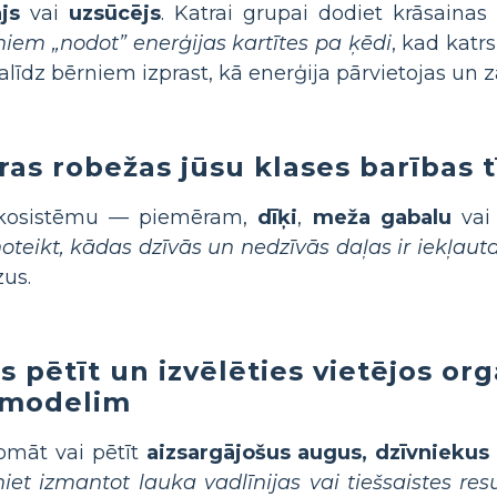
js
vai
uzsūcējs
. Katrai grupai dodiet krāsainas 
niem „nodot” enerģijas kartītes pa ķēdi
, kad katrs
palīdz bērniem izprast, kā enerģija pārvietojas un z
ras robežas jūsu klases barības 
 ekosistēmu — piemēram,
dīķi
,
meža gabalu
va
noteikt, kādas dzīvās un nedzīvās daļas ir iekļaut
zus.
s pētīt un izvēlēties vietējos o
 modelim
omāt vai pētīt
aizsargājošus augus, dzīvniekus 
niet izmantot lauka vadlīnijas vai tiešsaistes res