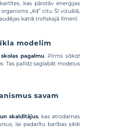
kartītes, kas pārstāv enerģijas
 organisms „ēd” citu. Šī vizuālā,
audējas katrā trofiskajā līmenī.
tīkla modelim
i
skolas pagalmu
.
Pirms sākat
as
. Tas palīdz saglabāt modeļus
rganismus savam
un skaldītājus
, kas atrodamas
ursus
, lai padarītu barības ķēdi