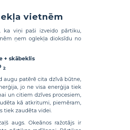
mekļa vietnēm
 ka viņi paši izveido pārtiku,
aknēm ņem oglekļa dioksīdu no
e + skābeklis
O
2
ad augu patērē cita dzīvā būtne,
erģija, jo ne visa enerģija tiek
nai un citiem dzīves procesiem,
zaudēta kā atkritumi, piemēram,
s tiek zaudēta videi.
zaļš augs. Okeānos ražotājs ir