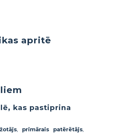
ikas apritē
kliem
lē, kas pastiprina
žotājs
,
primārais patērētājs
,