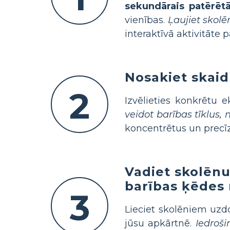
sekundārais patērētā
vienības.
Ļaujiet skolē
interaktīvā aktivitāte 
Nosakiet skaid
2
Izvēlieties konkrētu
veidot barības tīklus, 
koncentrētus un precī
Vadiet skolēnu
barības ķēdes
3
Lieciet skolēniem uzd
jūsu apkārtnē.
Iedroši