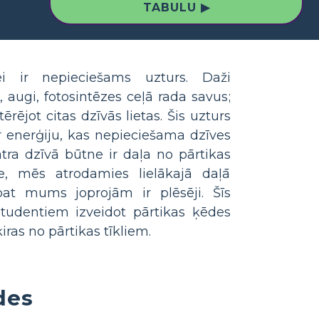
TABULU ▶
ei ir nepieciešams uzturs. Daži
augi, fotosintēzes ceļā rada savus;
ērējot citas dzīvās lietas. Šis uzturs
r enerģiju, kas nepieciešama dzīves
tra dzīvā būtne ir daļa no pārtikas
e, mēs atrodamies lielākajā daļā
pat mums joprojām ir plēsēji. Šīs
 studentiem izveidot pārtikas ķēdes
iras no pārtikas tīkliem.
des