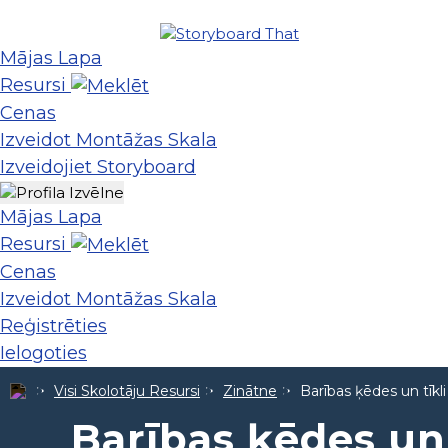
Mājas Lapa
Resursi
Cenas
Izveidot Montāžas Skala
Izveidojiet Storyboard
Mājas Lapa
Resursi
Cenas
Izveidot Montāžas Skala
Reģistrēties
Ielogoties
Visi Skolotāju Resursi
Zinātne
Barības ķēdes un tīkli
Barības ķēdes un 