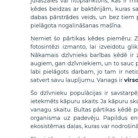
jūraszāles vai fitoplanktons, kas ir m
ķēdes beidzas ar baktērijām, kuras sa
dabas pārstrādes veids, un bez tiem p
pielāgota nogalināšanas mašīna.
Ņemiet šo pārtikas ķēdes piemēru: Z
fotosintēzi izmanto, lai izveidotu gl
Nākamais dzīvnieks barības ķēdē ir zv
augiem, gan dzīvniekiem, un to sauc 
labi pielāgots darbam, jo tam ir neti
satvert savu laupījumu. Vanags ir
virs
Šo dzīvnieku populācijas ir savstarp
ietekmēts kāpuru skaits. Ja kāpuru ska
vanagu skaitu. Bultas pārtikas ķēdē 
organisma uz padevēju. Papildus ene
ekosistēmas daļas, kuras var nodrošinā