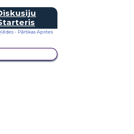
Diskusiju
Starteris
KATĪT DARBĪBU