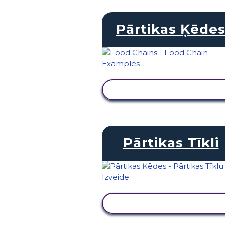
Pārtikas Ķēde
SKATĪT DARBĪBU
Pārtikas Tīkli
SKATĪT DARBĪBU