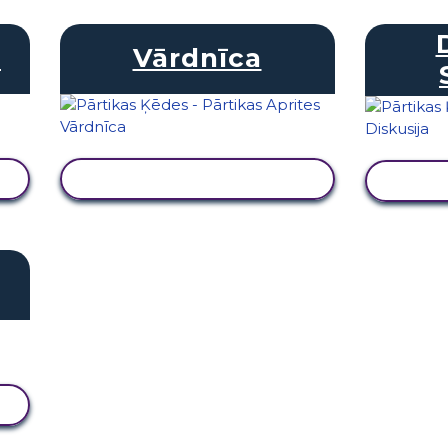
s
Vārdnīca
SKATĪT DARBĪBU
S