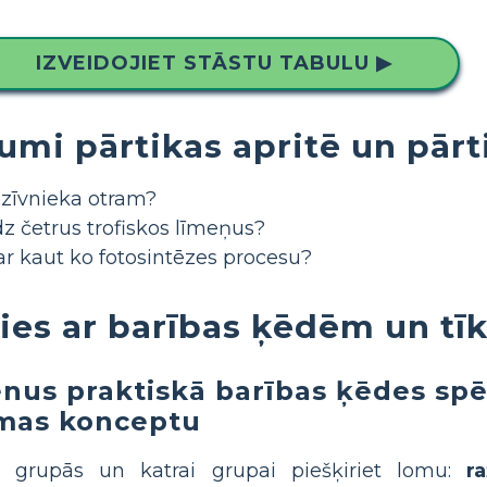
IZVEIDOJIET STĀSTU TABULU ▶
jumi pārtikas apritē un pārt
dzīvnieka otram?
z četrus trofiskos līmeņus?
ar kaut ko fotosintēzes procesu?
ties ar barības ķēdēm un tī
lēnus praktiskā barības ķēdes spē
smas konceptu
s grupās un katrai grupai piešķiriet lomu:
ra