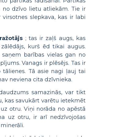
to pārtikas radīšanai. Pārtikas
no dzīvo lietu atliekām. Tie ir
virsotnes slepkava, kas ir labi
ražotājs
; tas ir zaļš augs, kas
 zālēdājs, kurš ēd tikai augus.
as saņem barības vielas gan no
pījums. Vanags ir plēsējs. Tas ir
ālienes. Tā asie nagi ļauj tai
nav neviena cita dzīvnieka.
s daudzums samazinās, var tikt
u, kas savukārt varētu ietekmēt
uz otru. Viņi norāda no apēstā
 uz otru, ir arī nedzīvojošas
minerāli.