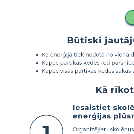
Būtiski jautā
Kā enerģija tiek nodota no viena 
Kāpēc pārtikas ķēdes reti pārsnied
Kāpēc visas pārtikas ķēdes sākas 
Kā rīko
Iesaistiet sko
enerģijas plū
1
Organizējiet skolēnu