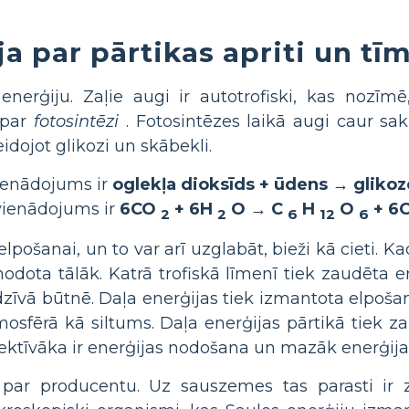
a par pārtikas apriti un tī
nerģiju. Zaļie augi ir autotrofiski, kas nozīmē,
 par
fotosintēzi
. Fotosintēzes laikā augi caur s
dojot glikozi un skābekli.
vienādojums ir
oglekļa dioksīds + ūdens → glikoz
vienādojums ir
6CO
+ 6H
O → C
H
O
+ 6
2
2
6
12
6
elpošanai, un to var arī uzglabāt, bieži kā cieti. K
odota tālāk. Katrā trofiskā līmenī tiek zaudēta en
zīvā būtnē. Daļa enerģijas tiek izmantota elpoša
tmosfērā kā siltums. Daļa enerģijas pārtikā tiek 
 efektīvāka ir enerģijas nodošana un mazāk enerģija
c par producentu. Uz sauszemes tas parasti ir 