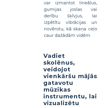
var izmantot lineālus,
gumijas joslas vai
derību šķīvjus, lai
izpētītu vibrācijas un
novērotu, kā skaņa ceļo
caur dažādām vidēm.
Vadiet
skolēnus,
veidojot
vienkāršu mājās
gatavotu
mūzikas
instrumentu, lai
vizualizētu