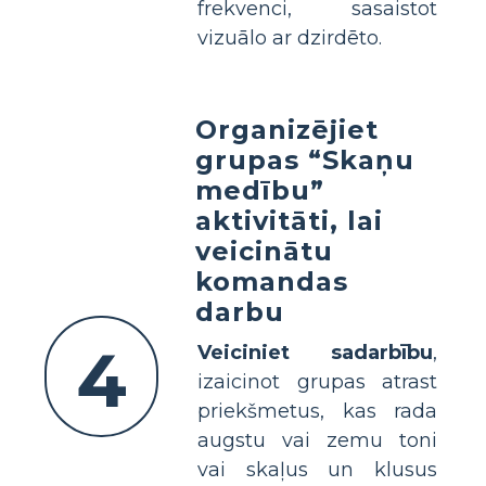
frekvenci, sasaistot
vizuālo ar dzirdēto.
Organizējiet
grupas “Skaņu
medību”
aktivitāti, lai
veicinātu
komandas
darbu
4
Veiciniet sadarbību
,
izaicinot grupas atrast
priekšmetus, kas rada
augstu vai zemu toni
vai skaļus un klusus