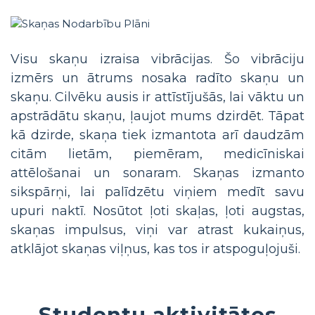
Visu skaņu izraisa vibrācijas. Šo vibrāciju
izmērs un ātrums nosaka radīto skaņu un
skaņu. Cilvēku ausis ir attīstījušās, lai vāktu un
apstrādātu skaņu, ļaujot mums dzirdēt. Tāpat
kā dzirde, skaņa tiek izmantota arī daudzām
citām lietām, piemēram, medicīniskai
attēlošanai un sonaram. Skaņas izmanto
sikspārņi, lai palīdzētu viņiem medīt savu
upuri naktī. Nosūtot ļoti skaļas, ļoti augstas,
skaņas impulsus, viņi var atrast kukaiņus,
atklājot skaņas viļņus, kas tos ir atspoguļojuši.
Studentu aktivitātes