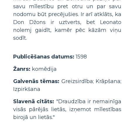
savu mīlestību pret otru un par savu
nodomu būt precējušies. Ir arī atklāts, ka
Don Džons ir uztverts, bet Leonato
nolemj gaidīt, kamēr pēc kāzām viņu
sodīt.
Publicēšanas datums:
1598
Žanrs:
komēdija
Galvenās tēmas:
Greizsirdība; Krāpšana;
Izpirkšana
Slavenā citāts:
"Draudzība ir nemainīga
visās pārējās lietās, izņemot mīlestības
birojā un lietās."