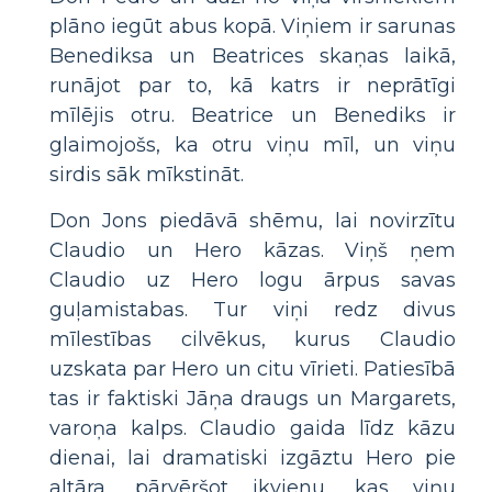
plāno iegūt abus kopā. Viņiem ir sarunas
Benediksa un Beatrices skaņas laikā,
runājot par to, kā katrs ir neprātīgi
mīlējis otru. Beatrice un Benediks ir
glaimojošs, ka otru viņu mīl, un viņu
sirdis sāk mīkstināt.
Don Jons piedāvā shēmu, lai novirzītu
Claudio un Hero kāzas. Viņš ņem
Claudio uz Hero logu ārpus savas
guļamistabas. Tur viņi redz divus
mīlestības cilvēkus, kurus Claudio
uzskata par Hero un citu vīrieti. Patiesībā
tas ir faktiski Jāņa draugs un Margarets,
varoņa kalps. Claudio gaida līdz kāzu
dienai, lai dramatiski izgāztu Hero pie
altāra, pārvēršot ikvienu, kas viņu