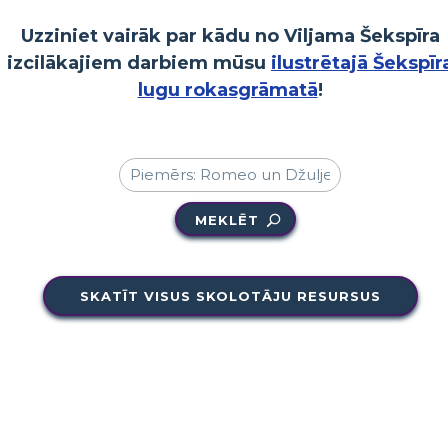
Uzziniet vairāk par kādu no Viljama Šekspīra
izcilākajiem darbiem mūsu
ilustrētajā Šekspīr
lugu rokasgrāmatā
!
MEKLĒT
SKATĪT VISUS SKOLOTĀJU RESURSUS