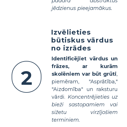
padara abstraktus
jēdzienus pieejamākus.
Izvēlieties
būtiskus vārdus
no izrādes
Identificējiet vārdus un
frāzes, ar kurām
2
skolēniem var būt grūti
,
piemēram, "Asprātība,"
"Aizdomība" un raksturu
vārdi.
Koncentrējieties uz
bieži sastopamiem vai
sižetu virzījošiem
terminiem.