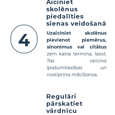
Aiciniet
skolēnus
piedalīties
sienas veidošanā
4
Uzaiciniet skolēnus
pievienot piemērus,
sinonimus vai citātus
zem katra termina, lasot.
Tas veicina
īpašumtiesības un
nostiprina mācīšanos.
Regulāri
pārskatiet
vārdnīcu