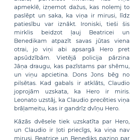
apmeklē, izņemot dažus, kas nolemj to
paslēpt un saka, ka viņa ir mirusi, līdz
patiesību var iznākt. Ironiski, tieši šis
mirklis beidzot ļauj Beatricei un
Benedikam atpazīt savas jūtas viena
otrai, jo viņi abi apsargā Hero pret
apsūdzībām. Vietējā policija pārzina
Jāņa draugu, kas pazīstams par shēmu,
un viņu apcietina. Dons Jons bēg no
pilsētas. Kad gabals ir atklāts, Claudio
joprojām uzskata, ka Hero ir miris.
Leonato uzstāj, ka Claudio precēties viņa
brāļameitu, kas ir gandrīz dvīņu Hero.
Kāzās dvēsele tiek uzskatīta par Hero,
un Claudio ir ļoti priecīgs, ka viņa nav
mirusi. Beatrice un Benediks paziņo par