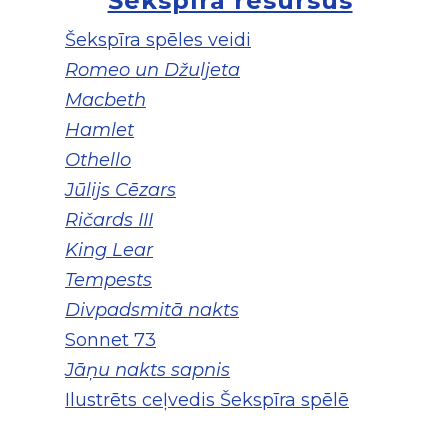
Šekspīra resursus
Šekspīra spēles veidi
Romeo un Džuljeta
Macbeth
Hamlet
Othello
Jūlijs Cēzars
Ričards III
King Lear
Tempests
Divpadsmitā nakts
Sonnet 73
Jāņu nakts sapnis
Ilustrēts ceļvedis Šekspīra spēlē