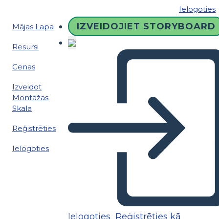
Ielogoties
IZVEIDOJIET STORYBOARD
Mājas Lapa
Resursi
Cenas
Izveidot
Montāžas
Skala
Reģistrēties
Ielogoties
Ielogoties
Reģistrēties kā