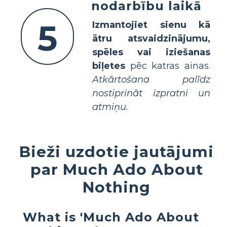
nodarbību laikā
5
Izmantojiet sienu kā
ātru atsvaidzinājumu,
spēles vai iziešanas
biļetes
pēc katras ainas.
Atkārtošana palīdz
nostiprināt izpratni un
atmiņu.
Bieži uzdotie jautājumi
par Much Ado About
Nothing
What is 'Much Ado About