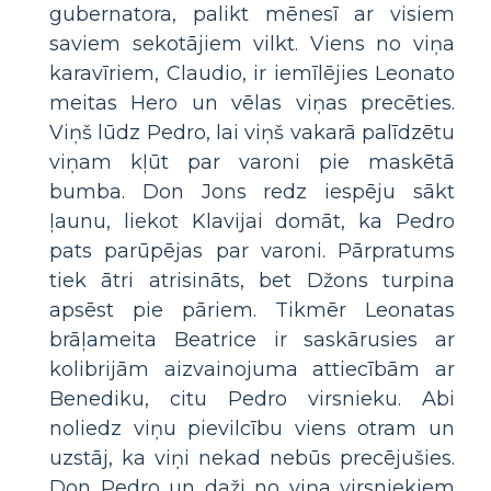
gubernatora, palikt mēnesī ar visiem
saviem sekotājiem vilkt. Viens no viņa
karavīriem, Claudio, ir iemīlējies Leonato
meitas Hero un vēlas viņas precēties.
Viņš lūdz Pedro, lai viņš vakarā palīdzētu
viņam kļūt par varoni pie maskētā
bumba. Don Jons redz iespēju sākt
ļaunu, liekot Klavijai domāt, ka Pedro
pats parūpējas par varoni. Pārpratums
tiek ātri atrisināts, bet Džons turpina
apsēst pie pāriem. Tikmēr Leonatas
brāļameita Beatrice ir saskārusies ar
kolibrijām aizvainojuma attiecībām ar
Benediku, citu Pedro virsnieku. Abi
noliedz viņu pievilcību viens otram un
uzstāj, ka viņi nekad nebūs precējušies.
Don Pedro un daži no viņa virsniekiem