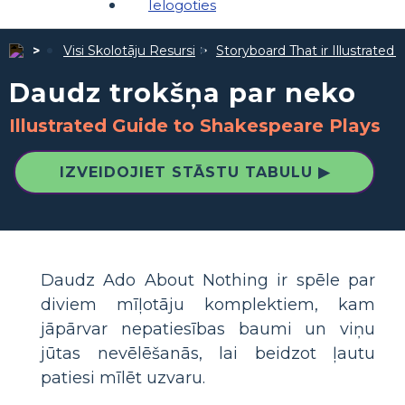
Ielogoties
Visi Skolotāju Resursi
Storyboard That ir Illustrated 
Daudz trokšņa par neko
Illustrated Guide to Shakespeare Plays
IZVEIDOJIET STĀSTU TABULU ▶
Daudz Ado About Nothing ir spēle par
diviem mīļotāju komplektiem, kam
jāpārvar nepatiesības baumi un viņu
jūtas nevēlēšanās, lai beidzot ļautu
patiesi mīlēt uzvaru.