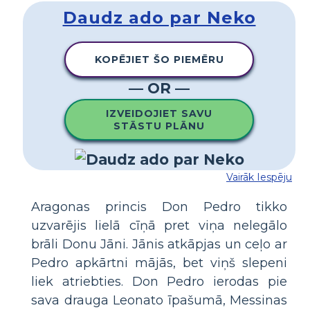
Daudz ado par Neko
KOPĒJIET ŠO PIEMĒRU
— OR —
IZVEIDOJIET SAVU
STĀSTU PLĀNU
Vairāk Iespēju
Aragonas princis Don Pedro tikko
uzvarējis lielā cīņā pret viņa nelegālo
brāli Donu Jāni. Jānis atkāpjas un ceļo ar
Pedro apkārtni mājās, bet viņš slepeni
liek atriebties. Don Pedro ierodas pie
sava drauga Leonato īpašumā, Messinas