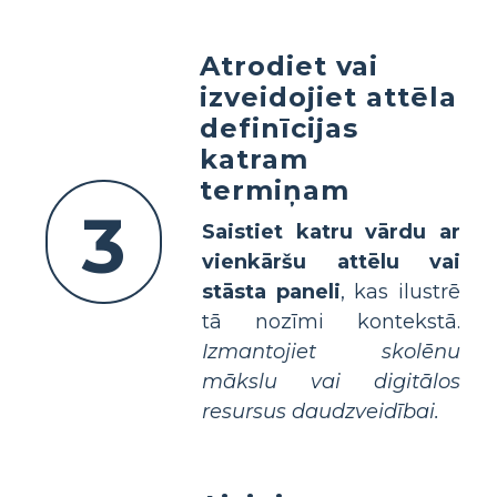
Atrodiet vai
izveidojiet attēla
definīcijas
katram
termiņam
3
Saistiet katru vārdu ar
vienkāršu attēlu vai
stāsta paneli
, kas ilustrē
tā nozīmi kontekstā.
Izmantojiet skolēnu
mākslu vai digitālos
resursus daudzveidībai.