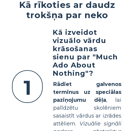
Kā rīkoties ar daudz
trokšņa par neko
Kā izveidot
vizuālo vārdu
krāsošanas
sienu par "Much
Ado About
Nothing"?
1
Rādiet galvenos
terminus uz speciālas
paziņojumu dēļa
, lai
palīdzētu skolēniem
sasaistīt vārdus ar izrādes
attēliem.
Vizuālie signāli