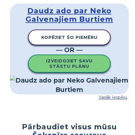
Daudz ado par Neko
Galvenajiem Burtiem
KOPĒJIET ŠO PIEMĒRU
— OR —
IZVEIDOJIET SAVU
STĀSTU PLĀNU
Vairāk Iespēju
Pārbaudiet visus mūsu