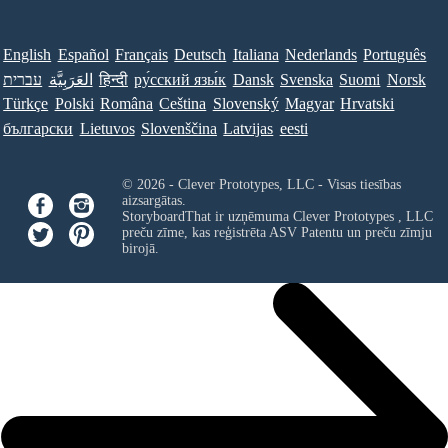
English
Español
Français
Deutsch
Italiana
Nederlands
Português
עברית
العَرَبِيَّة
हिन्दी
ру́сский язы́к
Dansk
Svenska
Suomi
Norsk
Türkçe
Polski
Româna
Ceština
Slovenský
Magyar
Hrvatski
български
Lietuvos
Slovenščina
Latvijas
eesti
© 2026 - Clever Prototypes, LLC - Visas tiesības
aizsargātas.
StoryboardThat ir uzņēmuma
Clever Prototypes , LLC
preču zīme, kas reģistrēta ASV Patentu un preču zīmju
birojā.