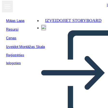
IZVEIDOJIET STORYBOARD
Mājas Lapa
Resursi
Cenas
Izveidot Montāžas Skala
Reģistrēties
Ielogoties