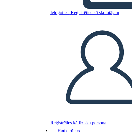
Ielogoties
Reģistrēties kā skolotājam
Plot Diagram for The Five
People You Meet in Heaven
Kopējiet šo stāstu tabulu
IZVEIDOT STĀSTU SHĒMU
ATSKAŅOT SLAIDRĀDI
IZLASI MAN
Reģistrēties kā fiziska persona
Reģistrēties