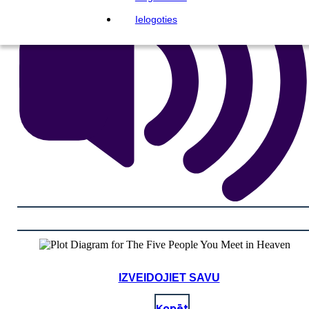
Ielogoties
IZVEIDOJIET SAVU
Kopēt