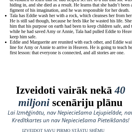
hiding in, and she died as a result. He learns that she hadn’t been 
figment of his imagination, and he was responsible for her death.
Tala has Eddie wash her with a rock, which cleanses her from her
He is still sad though, because he feels like he wasted his life. She 
him that his purpose on earth had been to keep children safe, and 
while he had saved Amy or Annie, Tala had pulled Eddie to Heav
keep him safe.
Eddie and Marguerite are reunited with each other, and Eddie wait
line for Amy or Annie to arrive in Heaven. He is going to teach he
first lesson: that everyone is connected, and all stories are one.
Izveidoti vairāk nekā
40
miljoni
scenāriju plānu
Lai Izmēģinātu, nav Nepieciešama Lejupielāde, na
Kredītkartes un nav Nepieciešama Pieteikšanās!
IZVEIDOT SAVU PIRMO STĀSTU SHĒMU