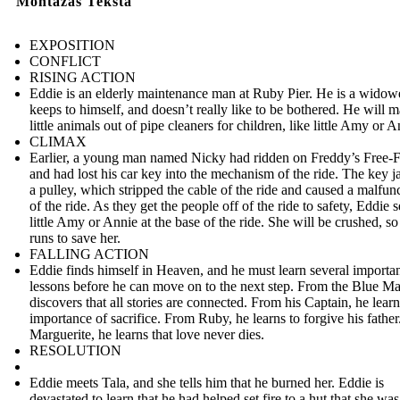
Montāžas Teksta
EXPOSITION
CONFLICT
RISING ACTION
Eddie is an elderly maintenance man at Ruby Pier. He is a wido
keeps to himself, and doesn’t really like to be bothered. He will 
little animals out of pipe cleaners for children, like little Amy or A
CLIMAX
Earlier, a young man named Nicky had ridden on Freddy’s Free-F
and had lost his car key into the mechanism of the ride. The key
a pulley, which stripped the cable of the ride and caused a malfun
of the ride. As they get the people off of the ride to safety, Eddie 
little Amy or Annie at the base of the ride. She will be crushed, so
runs to save her.
FALLING ACTION
Eddie finds himself in Heaven, and he must learn several importa
lessons before he can move on to the next step. From the Blue Ma
discovers that all stories are connected. From his Captain, he learn
importance of sacrifice. From Ruby, he learns to forgive his fathe
Marguerite, he learns that love never dies.
RESOLUTION
Eddie meets Tala, and she tells him that he burned her. Eddie is
devastated to learn that he had helped set fire to a hut that she was