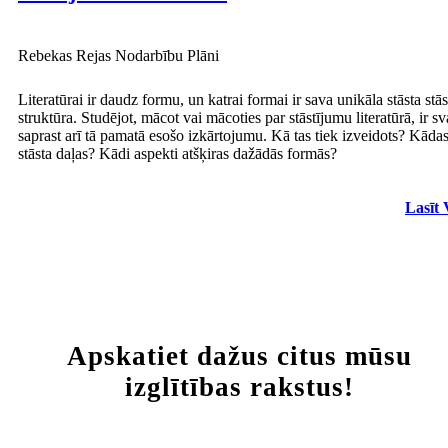
Rebekas Rejas Nodarbību Plāni
Literatūrai ir daudz formu, un katrai formai ir sava unikāla stāsta stā
struktūra. Studējot, mācot vai mācoties par stāstījumu literatūrā, ir sv
saprast arī tā pamatā esošo izkārtojumu. Kā tas tiek izveidots? Kādas
stāsta daļas? Kādi aspekti atšķiras dažādās formās?
Lasīt 
Apskatiet dažus citus mūsu
izglītības rakstus!