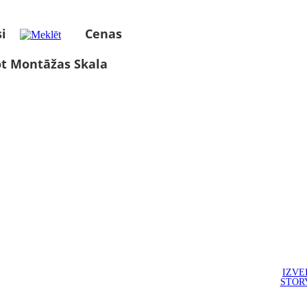
i
Cenas
ot Montāžas Skala
IZVE
STOR