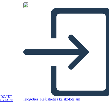
IDOJIET
Ielogoties
Reģistrēties kā skolotājam
YBOARD