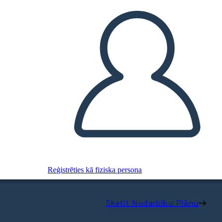
Reģistrēties kā fiziska persona
Skatīt Nodarbību Plānu