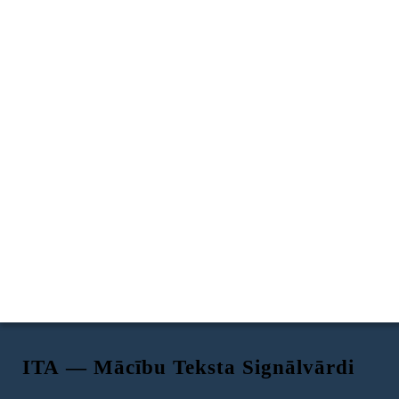
ITA — Mācību Teksta Signālvārdi
Cēlonis un sekas
Salīdzināt un pretstatīt
Apraksts
Problēma un risinājums
Secība