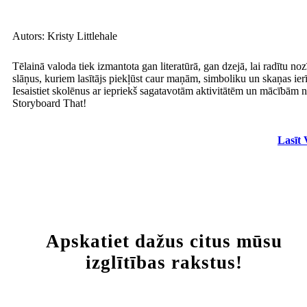
Autors: Kristy Littlehale
Tēlainā valoda tiek izmantota gan literatūrā, gan dzejā, lai radītu no
slāņus, kuriem lasītājs piekļūst caur maņām, simboliku un skaņas ier
Iesaistiet skolēnus ar iepriekš sagatavotām aktivitātēm un mācībām 
Storyboard That!
Lasīt 
Apskatiet dažus citus mūsu
izglītības rakstus!