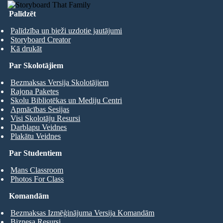
Palīdzēt
Palīdzība un bieži uzdotie jautājumi
Storyboard Creator
Kā drukāt
Par Skolotājiem
Bezmaksas Versija Skolotājiem
Rajona Paketes
Skolu Bibliotēkas un Mediju Centri
Apmācības Sesijas
Visi Skolotāju Resursi
Darblapu Veidnes
Plakātu Veidnes
Par Studentiem
Mans Classroom
Photos For Class
Komandām
Bezmaksas Izmēģinājuma Versija Komandām
Biznesa Resursi