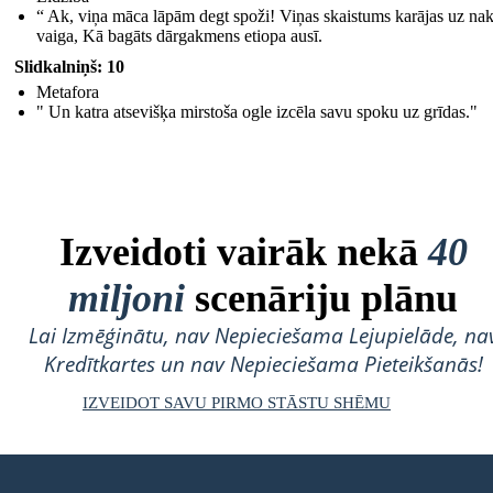
“ Ak, viņa māca lāpām degt spoži! Viņas skaistums karājas uz nak
vaiga, Kā bagāts dārgakmens etiopa ausī.
Slidkalniņš: 10
Metafora
" Un katra atsevišķa mirstoša ogle izcēla savu spoku uz grīdas."
Izveidoti vairāk nekā
40
miljoni
scenāriju plānu
Lai Izmēģinātu, nav Nepieciešama Lejupielāde, na
Kredītkartes un nav Nepieciešama Pieteikšanās!
IZVEIDOT SAVU PIRMO STĀSTU SHĒMU