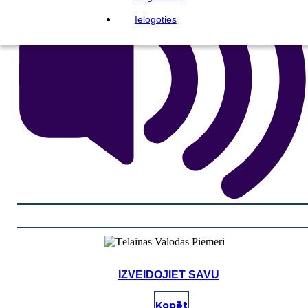
Ielogoties
IZVEIDOJIET SAVU
Kopēt