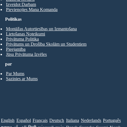
Izveidot Darbam
Pievienojies Mana Komanda
Politikas
Montāžas Autortiesības un Izmantošana
Lietošanas Noteikumi
Privātuma Politika
Privātums un Drošība Skolām un Studentiem
Pieejamība
Jūsu Privātuma Izvēles
par
Par Mums
Sazinies ar Mums
English
Español
Français
Deutsch
Italiana
Nederlands
Português