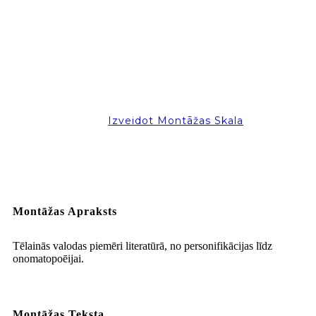
Izveidot Montāžas Skala
Montāžas Apraksts
Tēlainās valodas piemēri literatūrā, no personifikācijas līdz
onomatopoēijai.
Montāžas Teksta