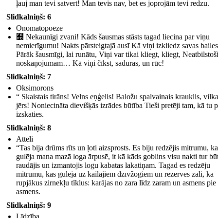
ļauj man tevi satvert! Man tevis nav, bet es joprojām tevi redzu.
Slidkalniņš: 6
Onomatopoēze
﻽ Nekaunīgi zvani! Kāds šausmas stāsts tagad liecina par viņu
nemierīgumu! Nakts pārsteigtajā ausī Kā viņi izkliedz savas bailes
Pārāk šausmīgi, lai runātu, Viņi var tikai kliegt, kliegt, Neatbilstoš
noskaņojumam… Kā viņi čīkst, saduras, un rūc!
Slidkalniņš: 7
Oksimorons
“ Skaistais tirāns! Velns eņģelis! Baložu spalvainais krauklis, vilk
jērs! Noniecināta dievišķās izrādes būtība Tieši pretēji tam, kā tu p
izskaties.
Slidkalniņš: 8
Attēli
“Tas bija drūms rīts un ļoti aizsprosts. Es biju redzējis mitrumu, ka
gulēja mana mazā loga ārpusē, it kā kāds goblins visu nakti tur bū
raudājis un izmantojis logu kabatas lakatiņam. Tagad es redzēju
mitrumu, kas gulēja uz kailajiem dzīvžogiem un rezerves zāli, kā
rupjākus zirnekļu tīklus: karājas no zara līdz zaram un asmens pie
asmens.
Slidkalniņš: 9
Līdzība