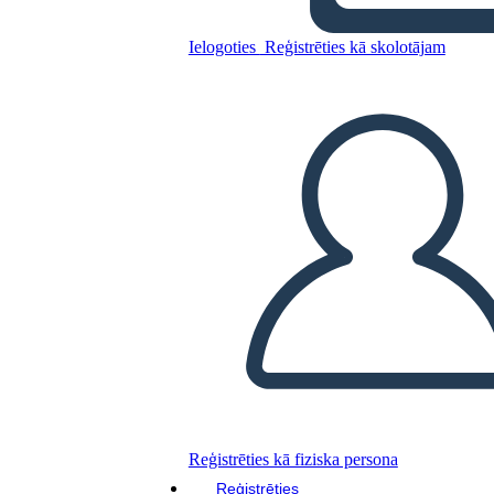
Ielogoties
Reģistrēties kā skolotājam
Tēlainās Valodas Piemēri
Kopējiet šo stāstu tabulu
IZVEIDOT STĀSTU SHĒMU
ATSKAŅOT SLAIDRĀDI
IZLASI MAN
Reģistrēties kā fiziska persona
Reģistrēties