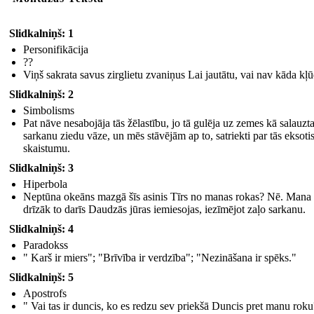
Slidkalniņš: 1
Personifikācija
??
Viņš sakrata savus zirglietu zvaniņus Lai jautātu, vai nav kāda kļū
Slidkalniņš: 2
Simbolisms
Pat nāve nesabojāja tās žēlastību, jo tā gulēja uz zemes kā salauzt
sarkanu ziedu vāze, un mēs stāvējām ap to, satriekti par tās eksoti
skaistumu.
Slidkalniņš: 3
Hiperbola
Neptūna okeāns mazgā šīs asinis Tīrs no manas rokas? Nē. Mana
drīzāk to darīs Daudzās jūras iemiesojas, iezīmējot zaļo sarkanu.
Slidkalniņš: 4
Paradokss
" Karš ir miers"; "Brīvība ir verdzība"; "Nezināšana ir spēks."
Slidkalniņš: 5
Apostrofs
" Vai tas ir duncis, ko es redzu sev priekšā Duncis pret manu rok