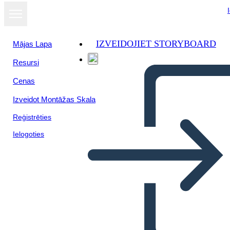
IZVEIDOJIET STORYBOARD
Mājas Lapa
Resursi
Cenas
Izveidot Montāžas Skala
Reģistrēties
Ielogoties