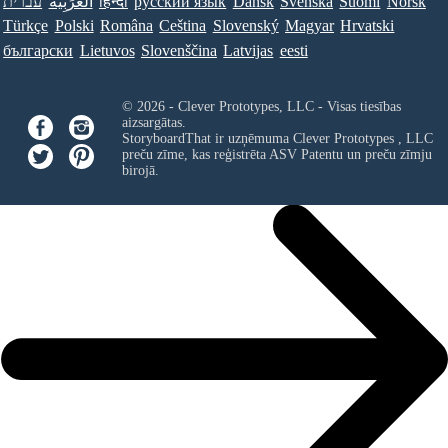
עברית
العَرَبِيَّة
हिन्दी
ру́сский язы́к
Dansk
Svenska
Suomi
Norsk
Türkçe
Polski
Româna
Ceština
Slovenský
Magyar
Hrvatski
български
Lietuvos
Slovenščina
Latvijas
eesti
© 2026 - Clever Prototypes, LLC - Visas tiesības
aizsargātas.
StoryboardThat ir uzņēmuma
Clever Prototypes , LLC
preču zīme, kas reģistrēta ASV Patentu un preču zīmju
birojā.